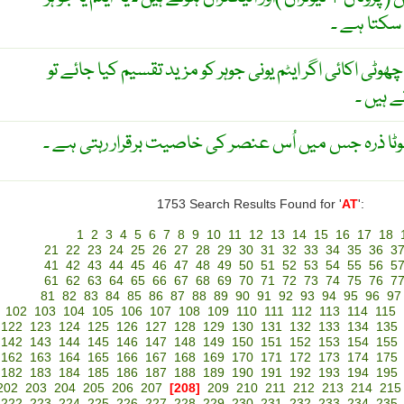
سکتا ہے ۔
ٹی اکائی اگر ایٹم یونی جوہر کو مزید تقسیم کیا جائے تو
 ہیں ۔
ا ذرہ جس میں اُس عنصر کی خاصیت برقرار رہتی ہے ۔
1753 Search Results Found for '
AT
':
1
2
3
4
5
6
7
8
9
10
11
12
13
14
15
16
17
18
21
22
23
24
25
26
27
28
29
30
31
32
33
34
35
36
3
41
42
43
44
45
46
47
48
49
50
51
52
53
54
55
56
5
61
62
63
64
65
66
67
68
69
70
71
72
73
74
75
76
7
81
82
83
84
85
86
87
88
89
90
91
92
93
94
95
96
97
102
103
104
105
106
107
108
109
110
111
112
113
114
115
122
123
124
125
126
127
128
129
130
131
132
133
134
135
142
143
144
145
146
147
148
149
150
151
152
153
154
155
162
163
164
165
166
167
168
169
170
171
172
173
174
175
182
183
184
185
186
187
188
189
190
191
192
193
194
195
202
203
204
205
206
207
[208]
209
210
211
212
213
214
215
222
223
224
225
226
227
228
229
230
231
232
233
234
235