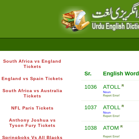
South Africa vs England
Tickets
Sr.
English Word
England vs Spain Tickets
1036
ATOLL
R
South Africa vs Australia
Noun
Tickets
Report Error!
1037
ATOLL
R
NFL Paris Tickets
Noun
Report Error!
Anthony Joshua vs
Tyson Fury Tickets
1038
ATOM
R
Report Error!
Springboks Vs All Blacks