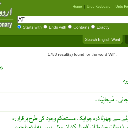
Home
|
Urdu Keyboard
|
Urdu Fo
Starts with
Ends with
Contains
Exactly
Search English Word
1753 result(s) found for the word
'AT'
:
s
ہ ۔
انی ۔ مَرجانِيَہ ۔
وٹے سے چھوٹا ذرہ جو ایک مستحکم وجود کی طرح بر قرار رہ
وٹان + نیوٹران )اور الیکٹران ہوتے ہیں ۔ یہ ایٹم یا جو ہر