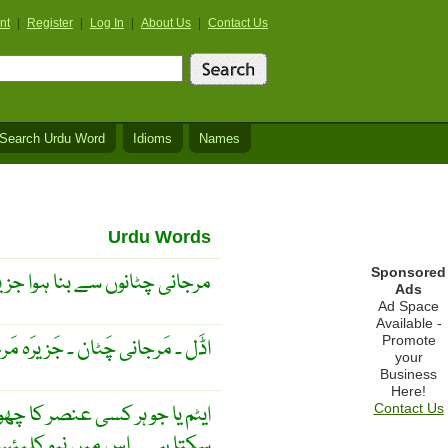
nt
|
Register
|
Log In
|
About Us
|
Contact Us
Search Urdu Word
Idioms
Names
Urdu Words
Sponsored
مرجانی چٹانوں سے بنا ہوا جزیر
Ads
Ad Space
Available -
Promote
اڈَل ۔ مَرجانی چَٹان ۔ جَزيرَہ مَرج
your
Business
Here!
ایٹم یا جو ہر کسی عنصر کا چھ
Contact Us
سکتا ہے ۔ اس میں نیو کلیئس ( پر