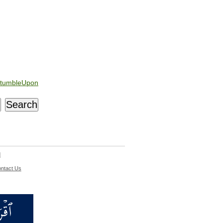
tumbleUpon
d
ntact Us