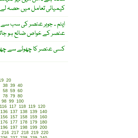
کیمیائی تعامل میں حصہ لے 
ایٹم ۔ جوہر عنصر کی سب سے چھو
عنصر کے خواص ضائع ہو جاتے
کسی عنصر کا چھوٹے سے چھوٹ
19
20
7
38
39
40
7
58
59
60
7
78
79
80
98
99
100
116
117
118
119
120
136
137
138
139
140
156
157
158
159
160
176
177
178
179
180
196
197
198
199
200
216
217
218
219
220
236
237
238
239
240