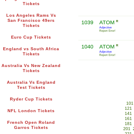
Tickets
Los Angeles Rams Vs
San Francisco 49ers
1039
ATOM
R
Tickets
Adjective
Report Error!
Euro Cup Tickets
1040
ATOM
R
England vs South Africa
Adjective
Tickets
Report Error!
Australia Vs New Zealand
Tickets
Australia Vs England
Test Tickets
Ryder Cup Tickets
101
121
NFL London Tickets
141
161
French Open Roland
181
Garros Tickets
201
221