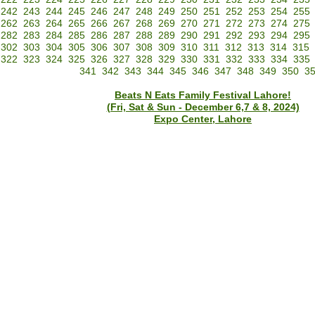
242
243
244
245
246
247
248
249
250
251
252
253
254
255
262
263
264
265
266
267
268
269
270
271
272
273
274
275
282
283
284
285
286
287
288
289
290
291
292
293
294
295
302
303
304
305
306
307
308
309
310
311
312
313
314
315
322
323
324
325
326
327
328
329
330
331
332
333
334
335
341
342
343
344
345
346
347
348
349
350
3
Beats N Eats Family Festival Lahore!
(Fri, Sat & Sun - December 6,7 & 8, 2024)
Expo Center, Lahore