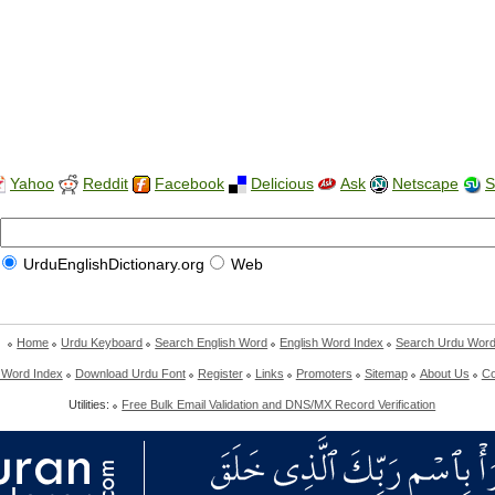
Yahoo
Reddit
Facebook
Delicious
Ask
Netscape
S
UrduEnglishDictionary.org
Web
Home
Urdu Keyboard
Search English Word
English Word Index
Search Urdu Wor
 Word Index
Download Urdu Font
Register
Links
Promoters
Sitemap
About Us
Co
Utilities:
Free Bulk Email Validation and DNS/MX Record Verification