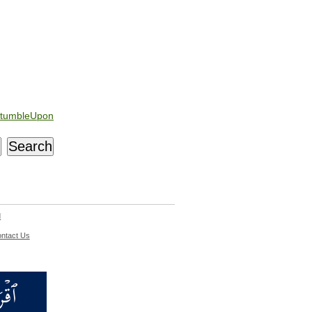
tumbleUpon
d
ntact Us