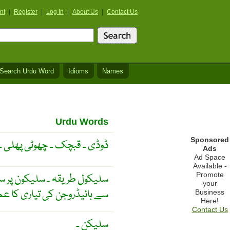
nt
|
Register
|
Log In
|
About Us
|
Contact Us
Search Urdu Word
Idioms
Names
Urdu Words
Sponsored
ڈوڈی ۔ قبچک ۔ چھوٹی پھلی ۔
Ads
Ad Space
Available -
Promote
سلیکول طریقہ ۔ سلیکون پر س
your
سے ہائیڈروجن کی تیاری کا ع
Business
Here!
Contact Us
سلیکن ۔