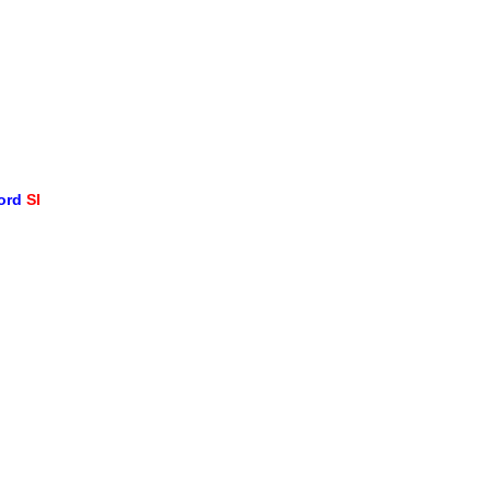
word
SI