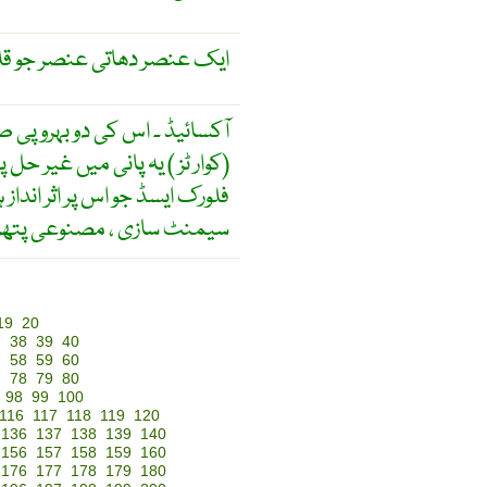
ایک عنصر دھاتی عنصر جو قلم
کوار ٹز ) یہ پانی میں غیر حل پ
فلورک ایسڈ جو اس پر اثر اند ،
سیمنٹ سازی ، مصنوعی پتھر ب
19
20
7
38
39
40
7
58
59
60
7
78
79
80
98
99
100
116
117
118
119
120
136
137
138
139
140
156
157
158
159
160
176
177
178
179
180