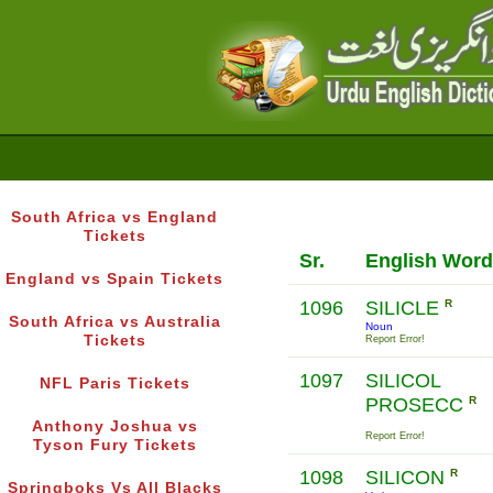
South Africa vs England
Tickets
Sr.
English Word
England vs Spain Tickets
1096
SILICLE
R
South Africa vs Australia
Noun
Tickets
Report Error!
1097
SILICOL
NFL Paris Tickets
PROSECC
R
Anthony Joshua vs
Report Error!
Tyson Fury Tickets
1098
SILICON
R
Springboks Vs All Blacks