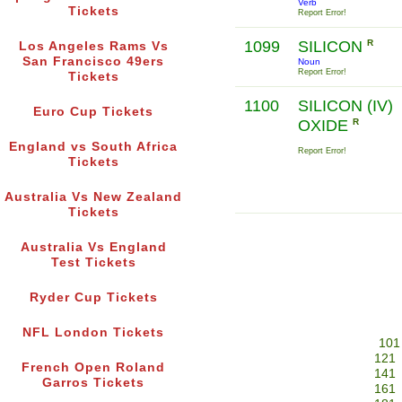
Verb
Tickets
Report Error!
1099
SILICON
R
Los Angeles Rams Vs
San Francisco 49ers
Noun
Report Error!
Tickets
1100
SILICON (IV)
Euro Cup Tickets
OXIDE
R
England vs South Africa
Report Error!
Tickets
Australia Vs New Zealand
Tickets
Australia Vs England
Test Tickets
Ryder Cup Tickets
NFL London Tickets
101
121
French Open Roland
141
Garros Tickets
161