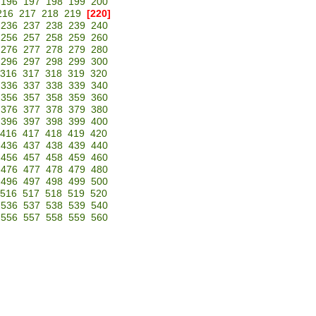
196
197
198
199
200
216
217
218
219
[220]
236
237
238
239
240
256
257
258
259
260
276
277
278
279
280
296
297
298
299
300
316
317
318
319
320
336
337
338
339
340
356
357
358
359
360
376
377
378
379
380
396
397
398
399
400
416
417
418
419
420
436
437
438
439
440
456
457
458
459
460
476
477
478
479
480
496
497
498
499
500
516
517
518
519
520
536
537
538
539
540
556
557
558
559
560