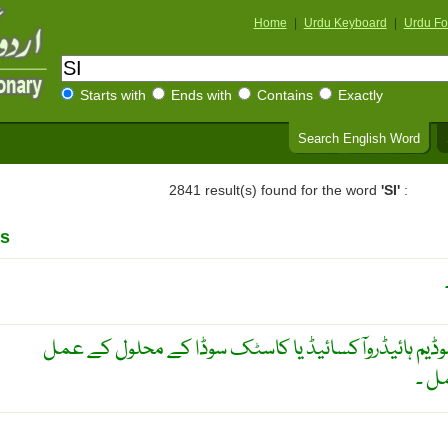
Home
|
Urdu Keyboard
|
Urdu Fo
Starts with
Ends with
Contains
Exactly
Search English Word
2841 result(s) found for the word
'SI'
:
s
وڈیم ہائیڈروآکسائیڈ یا کاسٹک سوڈا کے محلول کے عمل
مل ۔