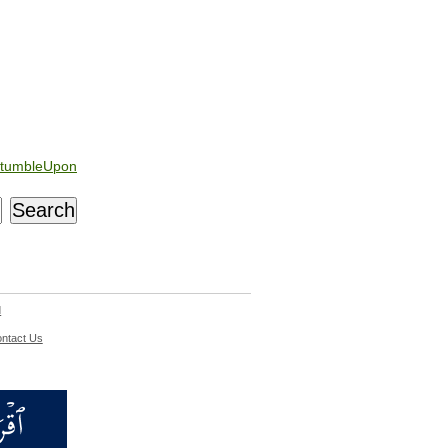
tumbleUpon
d
ntact Us