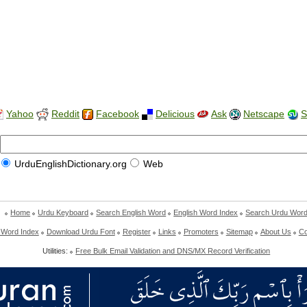
Yahoo
Reddit
Facebook
Delicious
Ask
Netscape
S
UrduEnglishDictionary.org
Web
Home
Urdu Keyboard
Search English Word
English Word Index
Search Urdu Wor
 Word Index
Download Urdu Font
Register
Links
Promoters
Sitemap
About Us
Co
Utilities:
Free Bulk Email Validation and DNS/MX Record Verification