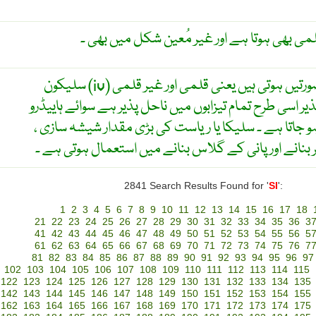
ی بھی ہوتا ہے اور غیر مُعین شکل میں بھی ۔
سلیکون (iv) آکسائیڈ ۔ اس کی دو بہروپی صورتیں ہوتی ہیں یعنی قلمی اور غیر قلمی
(ذیر اسی طرح تمام تیزابوں میں ناحل پذیر ہے سوائے ہايیڈرو
از ہو جاتا ہے ۔ سلیکا یا ریاست کی بڑی مقدار شیشہ سازی
نانے اور پانی کے گلاس بنانے میں استعمال ہوتی ہے ۔
2841 Search Results Found for '
SI
':
1
2
3
4
5
6
7
8
9
10
11
12
13
14
15
16
17
18
21
22
23
24
25
26
27
28
29
30
31
32
33
34
35
36
3
41
42
43
44
45
46
47
48
49
50
51
52
53
54
55
56
5
61
62
63
64
65
66
67
68
69
70
71
72
73
74
75
76
7
81
82
83
84
85
86
87
88
89
90
91
92
93
94
95
96
97
102
103
104
105
106
107
108
109
110
111
112
113
114
115
122
123
124
125
126
127
128
129
130
131
132
133
134
135
142
143
144
145
146
147
148
149
150
151
152
153
154
155
162
163
164
165
166
167
168
169
170
171
172
173
174
175