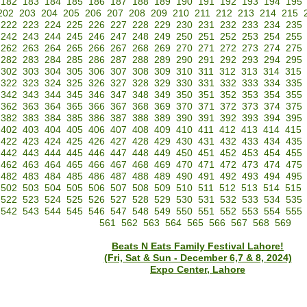
182
183
184
185
186
187
188
189
190
191
192
193
194
195
202
203
204
205
206
207
208
209
210
211
212
213
214
215
222
223
224
225
226
227
228
229
230
231
232
233
234
235
242
243
244
245
246
247
248
249
250
251
252
253
254
255
262
263
264
265
266
267
268
269
270
271
272
273
274
275
282
283
284
285
286
287
288
289
290
291
292
293
294
295
302
303
304
305
306
307
308
309
310
311
312
313
314
315
322
323
324
325
326
327
328
329
330
331
332
333
334
335
342
343
344
345
346
347
348
349
350
351
352
353
354
355
362
363
364
365
366
367
368
369
370
371
372
373
374
375
382
383
384
385
386
387
388
389
390
391
392
393
394
395
402
403
404
405
406
407
408
409
410
411
412
413
414
415
422
423
424
425
426
427
428
429
430
431
432
433
434
435
442
443
444
445
446
447
448
449
450
451
452
453
454
455
462
463
464
465
466
467
468
469
470
471
472
473
474
475
482
483
484
485
486
487
488
489
490
491
492
493
494
495
502
503
504
505
506
507
508
509
510
511
512
513
514
515
522
523
524
525
526
527
528
529
530
531
532
533
534
535
542
543
544
545
546
547
548
549
550
551
552
553
554
555
561
562
563
564
565
566
567
568
569
Beats N Eats Family Festival Lahore!
(Fri, Sat & Sun - December 6,7 & 8, 2024)
Expo Center, Lahore