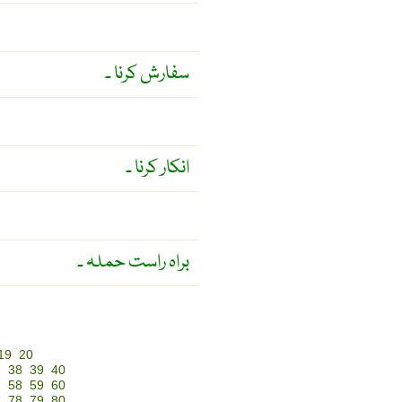
سفارش کرنا ۔
انکار کرنا ۔
براہ راست حملہ ۔
19
20
7
38
39
40
7
58
59
60
7
78
79
80