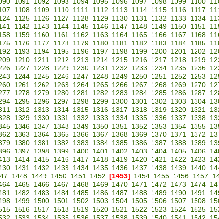
090
1091
1092
1093
1094
1095
1096
1097
1098
1099
1100
11
107
1108
1109
1110
1111
1112
1113
1114
1115
1116
1117
11
124
1125
1126
1127
1128
1129
1130
1131
1132
1133
1134
11
141
1142
1143
1144
1145
1146
1147
1148
1149
1150
1151
11
158
1159
1160
1161
1162
1163
1164
1165
1166
1167
1168
11
175
1176
1177
1178
1179
1180
1181
1182
1183
1184
1185
11
192
1193
1194
1195
1196
1197
1198
1199
1200
1201
1202
12
209
1210
1211
1212
1213
1214
1215
1216
1217
1218
1219
12
226
1227
1228
1229
1230
1231
1232
1233
1234
1235
1236
12
243
1244
1245
1246
1247
1248
1249
1250
1251
1252
1253
12
260
1261
1262
1263
1264
1265
1266
1267
1268
1269
1270
12
277
1278
1279
1280
1281
1282
1283
1284
1285
1286
1287
12
294
1295
1296
1297
1298
1299
1300
1301
1302
1303
1304
13
311
1312
1313
1314
1315
1316
1317
1318
1319
1320
1321
13
328
1329
1330
1331
1332
1333
1334
1335
1336
1337
1338
13
345
1346
1347
1348
1349
1350
1351
1352
1353
1354
1355
13
362
1363
1364
1365
1366
1367
1368
1369
1370
1371
1372
13
379
1380
1381
1382
1383
1384
1385
1386
1387
1388
1389
13
396
1397
1398
1399
1400
1401
1402
1403
1404
1405
1406
14
413
1414
1415
1416
1417
1418
1419
1420
1421
1422
1423
14
430
1431
1432
1433
1434
1435
1436
1437
1438
1439
1440
14
47
1448
1449
1450
1451
1452
[1453]
1454
1455
1456
1457
1
464
1465
1466
1467
1468
1469
1470
1471
1472
1473
1474
14
481
1482
1483
1484
1485
1486
1487
1488
1489
1490
1491
14
498
1499
1500
1501
1502
1503
1504
1505
1506
1507
1508
15
515
1516
1517
1518
1519
1520
1521
1522
1523
1524
1525
15
532
1533
1534
1535
1536
1537
1538
1539
1540
1541
1542
15