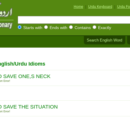
Home
|
Urdu Keyboard
|
Urdu Fo
Starts with
Ends with
Contains
Exactly
Search English Word
glish/Urdu Idioms
O SAVE ONE,S NECK
rt Error!
O SAVE THE SITUATION
rt Error!