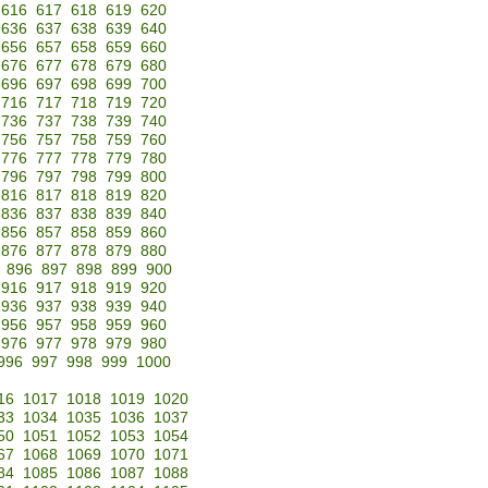
616
617
618
619
620
636
637
638
639
640
656
657
658
659
660
676
677
678
679
680
696
697
698
699
700
716
717
718
719
720
736
737
738
739
740
756
757
758
759
760
776
777
778
779
780
796
797
798
799
800
816
817
818
819
820
836
837
838
839
840
856
857
858
859
860
876
877
878
879
880
896
897
898
899
900
916
917
918
919
920
936
937
938
939
940
956
957
958
959
960
976
977
978
979
980
996
997
998
999
1000
16
1017
1018
1019
1020
33
1034
1035
1036
1037
50
1051
1052
1053
1054
67
1068
1069
1070
1071
84
1085
1086
1087
1088