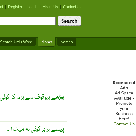
nt
|
Register
|
Log In
|
About Us
|
Contact Us
Search Urdu Word
Idioms
Names
Sponsored
Ads
Ad Space
بوڑھے بیوقوف سے بڑھ کر کوئی 
Available -
Promote
your
Business
Here!
Contact Us
پیسے برابر کوئی نہ میت ! ۔