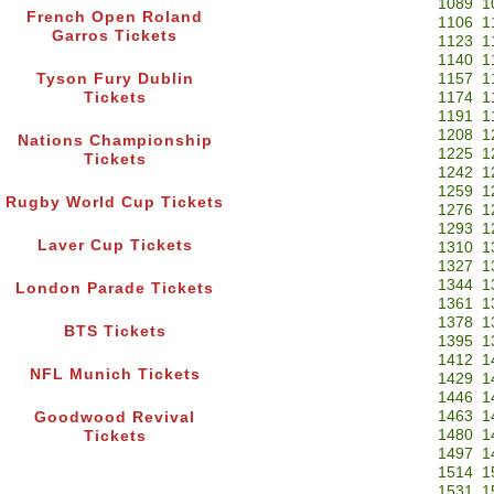
1089
1
French Open Roland
1106
1
Garros Tickets
1123
1
1140
1
Tyson Fury Dublin
1157
1
Tickets
1174
1
1191
1
1208
1
Nations Championship
1225
1
Tickets
1242
1
1259
1
Rugby World Cup Tickets
1276
1
1293
1
Laver Cup Tickets
1310
1
1327
1
1344
1
London Parade Tickets
1361
1
1378
1
BTS Tickets
1395
1
1412
1
NFL Munich Tickets
1429
1
1446
1
1463
1
Goodwood Revival
1480
1
Tickets
1497
1
1514
1
1531
1