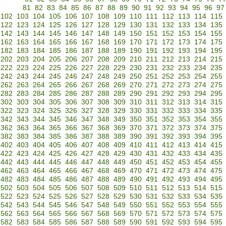
81
82
83
84
85
86
87
88
89
90
91
92
93
94
95
96
97
102
103
104
105
106
107
108
109
110
111
112
113
114
115
122
123
124
125
126
127
128
129
130
131
132
133
134
135
142
143
144
145
146
147
148
149
150
151
152
153
154
155
162
163
164
165
166
167
168
169
170
171
172
173
174
175
182
183
184
185
186
187
188
189
190
191
192
193
194
195
202
203
204
205
206
207
208
209
210
211
212
213
214
215
222
223
224
225
226
227
228
229
230
231
232
233
234
235
242
243
244
245
246
247
248
249
250
251
252
253
254
255
262
263
264
265
266
267
268
269
270
271
272
273
274
275
282
283
284
285
286
287
288
289
290
291
292
293
294
295
302
303
304
305
306
307
308
309
310
311
312
313
314
315
322
323
324
325
326
327
328
329
330
331
332
333
334
335
342
343
344
345
346
347
348
349
350
351
352
353
354
355
362
363
364
365
366
367
368
369
370
371
372
373
374
375
382
383
384
385
386
387
388
389
390
391
392
393
394
395
402
403
404
405
406
407
408
409
410
411
412
413
414
415
422
423
424
425
426
427
428
429
430
431
432
433
434
435
442
443
444
445
446
447
448
449
450
451
452
453
454
455
462
463
464
465
466
467
468
469
470
471
472
473
474
475
482
483
484
485
486
487
488
489
490
491
492
493
494
495
502
503
504
505
506
507
508
509
510
511
512
513
514
515
522
523
524
525
526
527
528
529
530
531
532
533
534
535
542
543
544
545
546
547
548
549
550
551
552
553
554
555
562
563
564
565
566
567
568
569
570
571
572
573
574
575
582
583
584
585
586
587
588
589
590
591
592
593
594
595