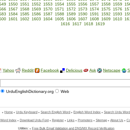
549
1550
1551
1552
1553
1554
1555
1556
1557
1558
1559
15
566
1567
1568
1569
1570
1571
1572
1573
1574
1575
1576
15
583
1584
1585
1586
1587
1588
1589
1590
1591
1592
1593
15
600
1601
1602
1603
1604
1605
1606
1607
1608
1609
1610
16
1616
1617
1618
1619
Yahoo
Reddit
Facebook
Delicious
Ask
Netscape
S
UrduEnglishDictionary.org
Web
Home
Urdu Keyboard
Search English Word
English Word Index
Search Urdu Wor
 Word Index
Download Urdu Font
Register
Links
Promoters
Sitemap
About Us
Co
Utilities:
Free Bulk Email Validation and DNS/MX Record Verification