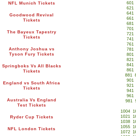
601
NFL Munich Tickets
621
641
Goodwood Revival
661
Tickets
681
701
The Bayeux Tapestry
721
Tickets
741
761
Anthony Joshua vs
781
Tyson Fury Tickets
801
821
841
Springboks Vs All Blacks
861
Tickets
881
901
England vs South Africa
921
Tickets
941
961
Australia Vs England
981
Test Tickets
1004
1
1021
1
Ryder Cup Tickets
1038
1
1055
1
NFL London Tickets
1072
1