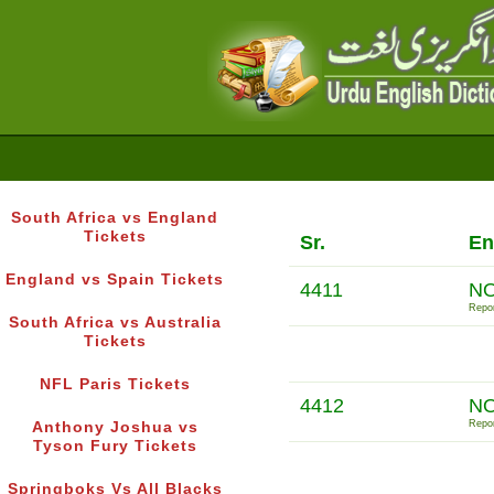
South Africa vs England
Tickets
Sr.
En
England vs Spain Tickets
4411
NO
Repor
South Africa vs Australia
Tickets
NFL Paris Tickets
4412
NO
Repor
Anthony Joshua vs
Tyson Fury Tickets
Springboks Vs All Blacks