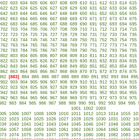
602
603
604
605
606
607
608
609
610
611
612
613
614
615
622
623
624
625
626
627
628
629
630
631
632
633
634
635
642
643
644
645
646
647
648
649
650
651
652
653
654
655
662
663
664
665
666
667
668
669
670
671
672
673
674
675
682
683
684
685
686
687
688
689
690
691
692
693
694
695
702
703
704
705
706
707
708
709
710
711
712
713
714
715
722
723
724
725
726
727
728
729
730
731
732
733
734
735
742
743
744
745
746
747
748
749
750
751
752
753
754
755
762
763
764
765
766
767
768
769
770
771
772
773
774
775
782
783
784
785
786
787
788
789
790
791
792
793
794
795
802
803
804
805
806
807
808
809
810
811
812
813
814
815
822
823
824
825
826
827
828
829
830
831
832
833
834
835
842
843
844
845
846
847
848
849
850
851
852
853
854
855
862
863
864
865
866
867
868
869
870
871
872
873
874
875
882
[883]
884
885
886
887
888
889
890
891
892
893
894
895
902
903
904
905
906
907
908
909
910
911
912
913
914
915
922
923
924
925
926
927
928
929
930
931
932
933
934
935
942
943
944
945
946
947
948
949
950
951
952
953
954
955
962
963
964
965
966
967
968
969
970
971
972
973
974
975
982
983
984
985
986
987
988
989
990
991
992
993
994
995
1001
1002
1003
005
1006
1007
1008
1009
1010
1011
1012
1013
1014
1015
10
022
1023
1024
1025
1026
1027
1028
1029
1030
1031
1032
10
039
1040
1041
1042
1043
1044
1045
1046
1047
1048
1049
10
056
1057
1058
1059
1060
1061
1062
1063
1064
1065
1066
10
073
1074
1075
1076
1077
1078
1079
1080
1081
1082
1083
10