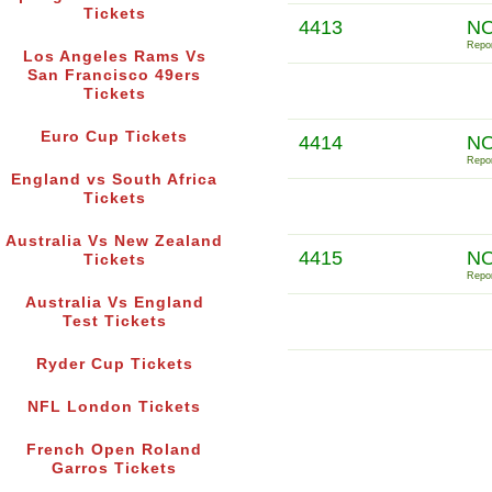
Tickets
4413
NO
Repor
Los Angeles Rams Vs
San Francisco 49ers
Tickets
Euro Cup Tickets
4414
NO
Repor
England vs South Africa
Tickets
Australia Vs New Zealand
4415
N
Tickets
Repor
Australia Vs England
Test Tickets
Ryder Cup Tickets
NFL London Tickets
French Open Roland
Garros Tickets