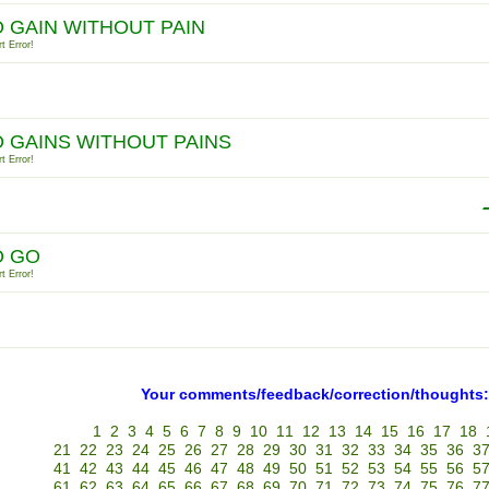
 GAIN WITHOUT PAIN
t Error!
 GAINS WITHOUT PAINS
t Error!
O GO
t Error!
Your comments/feedback/correction/thoughts:
1
2
3
4
5
6
7
8
9
10
11
12
13
14
15
16
17
18
21
22
23
24
25
26
27
28
29
30
31
32
33
34
35
36
3
41
42
43
44
45
46
47
48
49
50
51
52
53
54
55
56
5
61
62
63
64
65
66
67
68
69
70
71
72
73
74
75
76
7