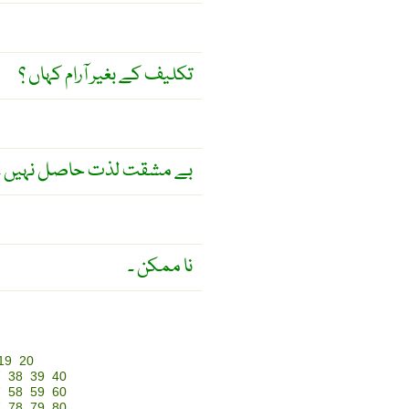
تکلیف کے بغیر آرام کہاں ؟
بے مشقت لذت حاصل نہیں ۔
نا ممکن ۔
19
20
7
38
39
40
7
58
59
60
7
78
79
80