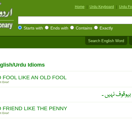
Home
|
Urdu Keyboard
|
Urdu Fo
Starts with
Ends with
Contains
Exactly
Search English Word
glish/Urdu Idioms
 FOOL LIKE AN OLD FOOL
t Error!
بیوقوف نہیں ۔
 FRIEND LIKE THE PENNY
t Error!