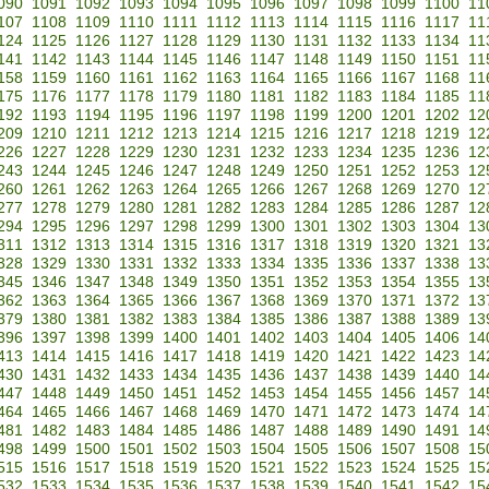
090
1091
1092
1093
1094
1095
1096
1097
1098
1099
1100
11
107
1108
1109
1110
1111
1112
1113
1114
1115
1116
1117
11
124
1125
1126
1127
1128
1129
1130
1131
1132
1133
1134
11
141
1142
1143
1144
1145
1146
1147
1148
1149
1150
1151
11
158
1159
1160
1161
1162
1163
1164
1165
1166
1167
1168
11
175
1176
1177
1178
1179
1180
1181
1182
1183
1184
1185
11
192
1193
1194
1195
1196
1197
1198
1199
1200
1201
1202
12
209
1210
1211
1212
1213
1214
1215
1216
1217
1218
1219
12
226
1227
1228
1229
1230
1231
1232
1233
1234
1235
1236
12
243
1244
1245
1246
1247
1248
1249
1250
1251
1252
1253
12
260
1261
1262
1263
1264
1265
1266
1267
1268
1269
1270
12
277
1278
1279
1280
1281
1282
1283
1284
1285
1286
1287
12
294
1295
1296
1297
1298
1299
1300
1301
1302
1303
1304
13
311
1312
1313
1314
1315
1316
1317
1318
1319
1320
1321
13
328
1329
1330
1331
1332
1333
1334
1335
1336
1337
1338
13
345
1346
1347
1348
1349
1350
1351
1352
1353
1354
1355
13
362
1363
1364
1365
1366
1367
1368
1369
1370
1371
1372
13
379
1380
1381
1382
1383
1384
1385
1386
1387
1388
1389
13
396
1397
1398
1399
1400
1401
1402
1403
1404
1405
1406
14
413
1414
1415
1416
1417
1418
1419
1420
1421
1422
1423
14
430
1431
1432
1433
1434
1435
1436
1437
1438
1439
1440
14
447
1448
1449
1450
1451
1452
1453
1454
1455
1456
1457
14
464
1465
1466
1467
1468
1469
1470
1471
1472
1473
1474
14
481
1482
1483
1484
1485
1486
1487
1488
1489
1490
1491
14
498
1499
1500
1501
1502
1503
1504
1505
1506
1507
1508
15
515
1516
1517
1518
1519
1520
1521
1522
1523
1524
1525
15
532
1533
1534
1535
1536
1537
1538
1539
1540
1541
1542
15