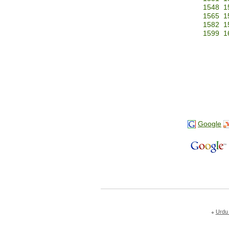
1548
1
1565
1
1582
1
1599
1
Google
Urdu