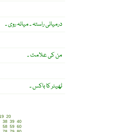
درمیانی راستہ ۔ میانہ روی ۔
من کی علامت ۔
ٹھیٹر کا باکس ۔
19
20
7
38
39
40
7
58
59
60
7
78
79
80