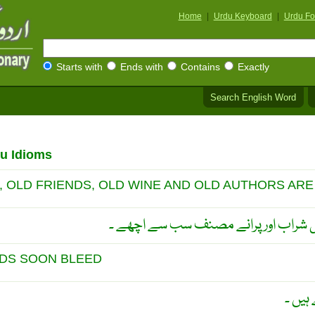
Home
|
Urdu Keyboard
|
Urdu Fo
Starts with
Ends with
Contains
Exactly
Search English Word
u Idioms
 OLD FRIENDS, OLD WINE AND OLD AUTHORS ARE
رانی شراب اور پرانے مصنف سب سے اچھے ۔
DS SOON BLEED
ہیں ۔