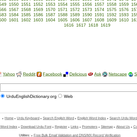
549
1550
1551
1552
1553
1554
1555
1556
1557
1558
1559
15
566
1567
1568
1569
1570
1571
1572
1573
1574
1575
1576
15
583
1584
1585
1586
1587
1588
1589
1590
1591
1592
1593
15
600
1601
1602
1603
1604
1605
1606
1607
1608
1609
1610
16
1616
1617
1618
1619
Yahoo
Reddit
Facebook
Delicious
Ask
Netscape
S
UrduEnglishDictionary.org
Web
Home
Urdu Keyboard
Search English Word
English Word Index
Search Urdu Wor
 Word Index
Download Urdu Font
Register
Links
Promoters
Sitemap
About Us
Co
Utilities:
Free Bulk Email Validation and DNS/MX Record Verification