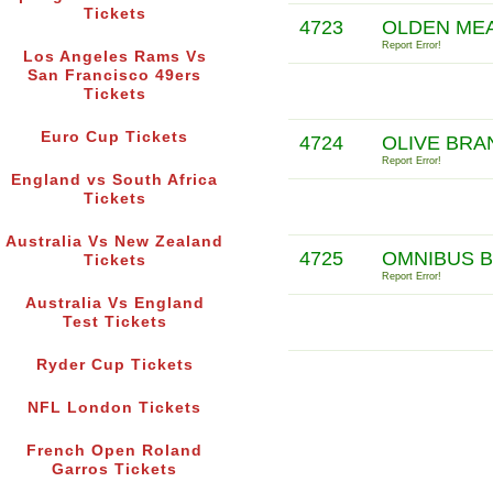
Tickets
4723
OLDEN ME
Report Error!
Los Angeles Rams Vs
San Francisco 49ers
Tickets
Euro Cup Tickets
4724
OLIVE BRA
Report Error!
England vs South Africa
Tickets
Australia Vs New Zealand
4725
OMNIBUS 
Tickets
Report Error!
Australia Vs England
Test Tickets
Ryder Cup Tickets
NFL London Tickets
French Open Roland
Garros Tickets