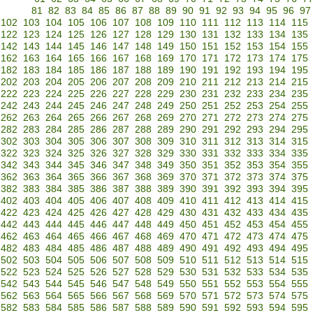
81
82
83
84
85
86
87
88
89
90
91
92
93
94
95
96
97
102
103
104
105
106
107
108
109
110
111
112
113
114
115
122
123
124
125
126
127
128
129
130
131
132
133
134
135
142
143
144
145
146
147
148
149
150
151
152
153
154
155
162
163
164
165
166
167
168
169
170
171
172
173
174
175
182
183
184
185
186
187
188
189
190
191
192
193
194
195
202
203
204
205
206
207
208
209
210
211
212
213
214
215
222
223
224
225
226
227
228
229
230
231
232
233
234
235
242
243
244
245
246
247
248
249
250
251
252
253
254
255
262
263
264
265
266
267
268
269
270
271
272
273
274
275
282
283
284
285
286
287
288
289
290
291
292
293
294
295
302
303
304
305
306
307
308
309
310
311
312
313
314
315
322
323
324
325
326
327
328
329
330
331
332
333
334
335
342
343
344
345
346
347
348
349
350
351
352
353
354
355
362
363
364
365
366
367
368
369
370
371
372
373
374
375
382
383
384
385
386
387
388
389
390
391
392
393
394
395
402
403
404
405
406
407
408
409
410
411
412
413
414
415
422
423
424
425
426
427
428
429
430
431
432
433
434
435
442
443
444
445
446
447
448
449
450
451
452
453
454
455
462
463
464
465
466
467
468
469
470
471
472
473
474
475
482
483
484
485
486
487
488
489
490
491
492
493
494
495
502
503
504
505
506
507
508
509
510
511
512
513
514
515
522
523
524
525
526
527
528
529
530
531
532
533
534
535
542
543
544
545
546
547
548
549
550
551
552
553
554
555
562
563
564
565
566
567
568
569
570
571
572
573
574
575
582
583
584
585
586
587
588
589
590
591
592
593
594
595