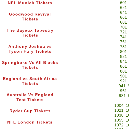
601
NFL Munich Tickets
621
641
Goodwood Revival
661
Tickets
681
701
The Bayeux Tapestry
721
Tickets
741
761
Anthony Joshua vs
781
Tyson Fury Tickets
801
821
841
Springboks Vs All Blacks
861
Tickets
881
901
England vs South Africa
921
Tickets
941
961
Australia Vs England
981
Test Tickets
1004
1
1021
1
Ryder Cup Tickets
1038
1
1055
1
NFL London Tickets
1072
1