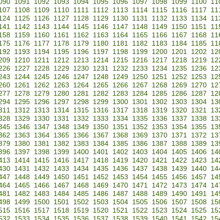
090
1091
1092
1093
1094
1095
1096
1097
1098
1099
1100
11
107
1108
1109
1110
1111
1112
1113
1114
1115
1116
1117
11
124
1125
1126
1127
1128
1129
1130
1131
1132
1133
1134
11
141
1142
1143
1144
1145
1146
1147
1148
1149
1150
1151
11
158
1159
1160
1161
1162
1163
1164
1165
1166
1167
1168
11
175
1176
1177
1178
1179
1180
1181
1182
1183
1184
1185
11
192
1193
1194
1195
1196
1197
1198
1199
1200
1201
1202
12
209
1210
1211
1212
1213
1214
1215
1216
1217
1218
1219
12
226
1227
1228
1229
1230
1231
1232
1233
1234
1235
1236
12
243
1244
1245
1246
1247
1248
1249
1250
1251
1252
1253
12
260
1261
1262
1263
1264
1265
1266
1267
1268
1269
1270
12
277
1278
1279
1280
1281
1282
1283
1284
1285
1286
1287
12
294
1295
1296
1297
1298
1299
1300
1301
1302
1303
1304
13
311
1312
1313
1314
1315
1316
1317
1318
1319
1320
1321
13
328
1329
1330
1331
1332
1333
1334
1335
1336
1337
1338
13
345
1346
1347
1348
1349
1350
1351
1352
1353
1354
1355
13
362
1363
1364
1365
1366
1367
1368
1369
1370
1371
1372
13
379
1380
1381
1382
1383
1384
1385
1386
1387
1388
1389
13
396
1397
1398
1399
1400
1401
1402
1403
1404
1405
1406
14
413
1414
1415
1416
1417
1418
1419
1420
1421
1422
1423
14
430
1431
1432
1433
1434
1435
1436
1437
1438
1439
1440
14
447
1448
1449
1450
1451
1452
1453
1454
1455
1456
1457
14
464
1465
1466
1467
1468
1469
1470
1471
1472
1473
1474
14
481
1482
1483
1484
1485
1486
1487
1488
1489
1490
1491
14
498
1499
1500
1501
1502
1503
1504
1505
1506
1507
1508
15
515
1516
1517
1518
1519
1520
1521
1522
1523
1524
1525
15
532
1533
1534
1535
1536
1537
1538
1539
1540
1541
1542
15