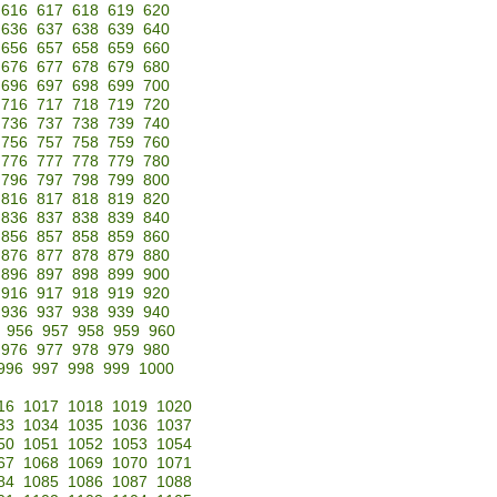
616
617
618
619
620
636
637
638
639
640
656
657
658
659
660
676
677
678
679
680
696
697
698
699
700
716
717
718
719
720
736
737
738
739
740
756
757
758
759
760
776
777
778
779
780
796
797
798
799
800
816
817
818
819
820
836
837
838
839
840
856
857
858
859
860
876
877
878
879
880
896
897
898
899
900
916
917
918
919
920
936
937
938
939
940
956
957
958
959
960
976
977
978
979
980
996
997
998
999
1000
16
1017
1018
1019
1020
33
1034
1035
1036
1037
50
1051
1052
1053
1054
67
1068
1069
1070
1071
84
1085
1086
1087
1088