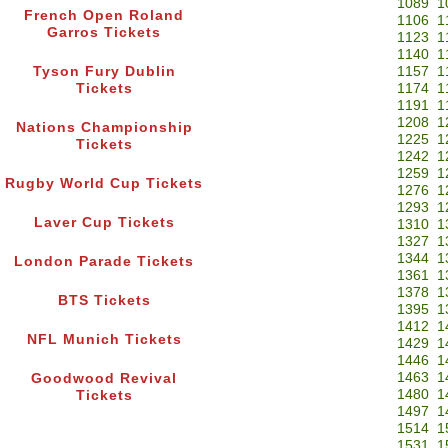
1089
1
French Open Roland
1106
1
Garros Tickets
1123
1
1140
1
Tyson Fury Dublin
1157
1
Tickets
1174
1
1191
1
1208
1
Nations Championship
1225
1
Tickets
1242
1
1259
1
Rugby World Cup Tickets
1276
1
1293
1
Laver Cup Tickets
1310
1
1327
1
1344
1
London Parade Tickets
1361
1
1378
1
BTS Tickets
1395
1
1412
1
NFL Munich Tickets
1429
1
1446
1
1463
1
Goodwood Revival
1480
1
Tickets
1497
1
1514
1
1531
1