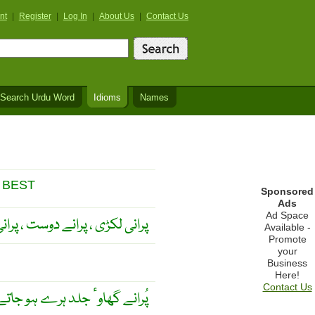
nt
|
Register
|
Log In
|
About Us
|
Contact Us
Search Urdu Word
Idioms
Names
 BEST
Sponsored
Ads
Ad Space
پرانی لکڑی ، پرانے دوست ، پ
Available -
Promote
your
Business
Here!
Contact Us
پُرانے گھاوٴ جلد ہرے ہو جاتے 