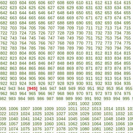
602
603
604
605
606
607
608
609
610
611
612
613
614
615
622
623
624
625
626
627
628
629
630
631
632
633
634
635
642
643
644
645
646
647
648
649
650
651
652
653
654
655
662
663
664
665
666
667
668
669
670
671
672
673
674
675
682
683
684
685
686
687
688
689
690
691
692
693
694
695
702
703
704
705
706
707
708
709
710
711
712
713
714
715
722
723
724
725
726
727
728
729
730
731
732
733
734
735
742
743
744
745
746
747
748
749
750
751
752
753
754
755
762
763
764
765
766
767
768
769
770
771
772
773
774
775
782
783
784
785
786
787
788
789
790
791
792
793
794
795
802
803
804
805
806
807
808
809
810
811
812
813
814
815
822
823
824
825
826
827
828
829
830
831
832
833
834
835
842
843
844
845
846
847
848
849
850
851
852
853
854
855
862
863
864
865
866
867
868
869
870
871
872
873
874
875
882
883
884
885
886
887
888
889
890
891
892
893
894
895
902
903
904
905
906
907
908
909
910
911
912
913
914
915
922
923
924
925
926
927
928
929
930
931
932
933
934
935
942
943
944
[945]
946
947
948
949
950
951
952
953
954
955
962
963
964
965
966
967
968
969
970
971
972
973
974
975
982
983
984
985
986
987
988
989
990
991
992
993
994
995
1001
1002
1003
005
1006
1007
1008
1009
1010
1011
1012
1013
1014
1015
10
022
1023
1024
1025
1026
1027
1028
1029
1030
1031
1032
10
039
1040
1041
1042
1043
1044
1045
1046
1047
1048
1049
10
056
1057
1058
1059
1060
1061
1062
1063
1064
1065
1066
10
073
1074
1075
1076
1077
1078
1079
1080
1081
1082
1083
10