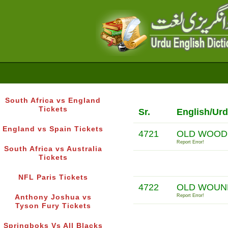
South Africa vs England
Tickets
Sr.
English/Urd
England vs Spain Tickets
4721
OLD WOOD,
Report Error!
South Africa vs Australia
Tickets
NFL Paris Tickets
4722
OLD WOUN
Report Error!
Anthony Joshua vs
Tyson Fury Tickets
Springboks Vs All Blacks