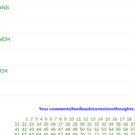
ANS
NCH
BOX
Your comments/feedback/correction/thoughts:
1
2
3
4
5
6
7
8
9
10
11
12
13
14
15
16
17
18
21
22
23
24
25
26
27
28
29
30
31
32
33
34
35
36
3
41
42
43
44
45
46
47
48
49
50
51
52
53
54
55
56
5
61
62
63
64
65
66
67
68
69
70
71
72
73
74
75
76
7