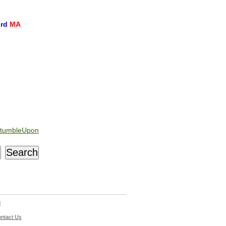
ord
MA
tumbleUpon
d
ntact Us