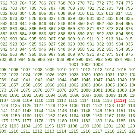
762
763
764
765
766
767
768
769
770
771
772
773
774
775
782
783
784
785
786
787
788
789
790
791
792
793
794
795
802
803
804
805
806
807
808
809
810
811
812
813
814
815
822
823
824
825
826
827
828
829
830
831
832
833
834
835
842
843
844
845
846
847
848
849
850
851
852
853
854
855
862
863
864
865
866
867
868
869
870
871
872
873
874
875
882
883
884
885
886
887
888
889
890
891
892
893
894
895
902
903
904
905
906
907
908
909
910
911
912
913
914
915
922
923
924
925
926
927
928
929
930
931
932
933
934
935
942
943
944
945
946
947
948
949
950
951
952
953
954
955
962
963
964
965
966
967
968
969
970
971
972
973
974
975
982
983
984
985
986
987
988
989
990
991
992
993
994
995
1001
1002
1003
005
1006
1007
1008
1009
1010
1011
1012
1013
1014
1015
10
022
1023
1024
1025
1026
1027
1028
1029
1030
1031
1032
10
039
1040
1041
1042
1043
1044
1045
1046
1047
1048
1049
10
056
1057
1058
1059
1060
1061
1062
1063
1064
1065
1066
10
073
1074
1075
1076
1077
1078
1079
1080
1081
1082
1083
10
090
1091
1092
1093
1094
1095
1096
1097
1098
1099
1100
11
1107
1108
1109
1110
1111
1112
1113
1114
1115
1116
[1117]
11
1124
1125
1126
1127
1128
1129
1130
1131
1132
1133
1134
11
1141
1142
1143
1144
1145
1146
1147
1148
1149
1150
1151
11
1158
1159
1160
1161
1162
1163
1164
1165
1166
1167
1168
11
1175
1176
1177
1178
1179
1180
1181
1182
1183
1184
1185
11
192
1193
1194
1195
1196
1197
1198
1199
1200
1201
1202
120
209
1210
1211
1212
1213
1214
1215
1216
1217
1218
1219
12