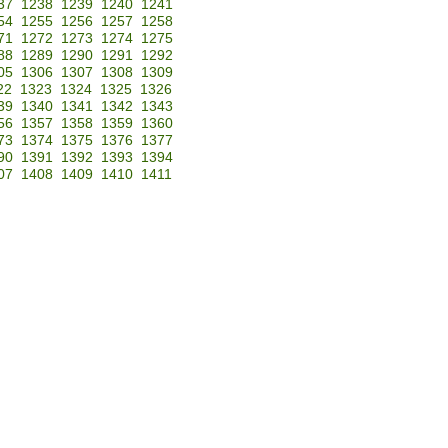
37
1238
1239
1240
1241
54
1255
1256
1257
1258
71
1272
1273
1274
1275
88
1289
1290
1291
1292
05
1306
1307
1308
1309
22
1323
1324
1325
1326
39
1340
1341
1342
1343
56
1357
1358
1359
1360
73
1374
1375
1376
1377
90
1391
1392
1393
1394
07
1408
1409
1410
1411