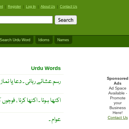
nt
|
Register
|
Log In
|
About Us
|
Contact Us
Search Urdu Word
Idioms
Names
Urdu Words
Sponsored
رسم عشائے ربانی ۔ دعا یا نماز
Ads
Ad Space
Available -
Promote
اکٹھا ہونا ۔ اکٹھا کرنا ، فوجوں 
your
Business
Here!
عوام ۔
Contact Us