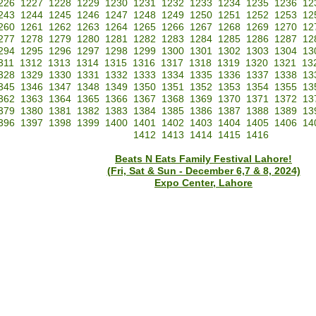
226
1227
1228
1229
1230
1231
1232
1233
1234
1235
1236
12
243
1244
1245
1246
1247
1248
1249
1250
1251
1252
1253
12
260
1261
1262
1263
1264
1265
1266
1267
1268
1269
1270
12
277
1278
1279
1280
1281
1282
1283
1284
1285
1286
1287
12
294
1295
1296
1297
1298
1299
1300
1301
1302
1303
1304
13
311
1312
1313
1314
1315
1316
1317
1318
1319
1320
1321
13
328
1329
1330
1331
1332
1333
1334
1335
1336
1337
1338
13
345
1346
1347
1348
1349
1350
1351
1352
1353
1354
1355
13
362
1363
1364
1365
1366
1367
1368
1369
1370
1371
1372
13
379
1380
1381
1382
1383
1384
1385
1386
1387
1388
1389
13
396
1397
1398
1399
1400
1401
1402
1403
1404
1405
1406
14
1412
1413
1414
1415
1416
Beats N Eats Family Festival Lahore!
(Fri, Sat & Sun - December 6,7 & 8, 2024)
Expo Center, Lahore