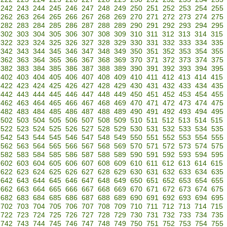
242
243
244
245
246
247
248
249
250
251
252
253
254
255
262
263
264
265
266
267
268
269
270
271
272
273
274
275
282
283
284
285
286
287
288
289
290
291
292
293
294
295
302
303
304
305
306
307
308
309
310
311
312
313
314
315
322
323
324
325
326
327
328
329
330
331
332
333
334
335
342
343
344
345
346
347
348
349
350
351
352
353
354
355
362
363
364
365
366
367
368
369
370
371
372
373
374
375
382
383
384
385
386
387
388
389
390
391
392
393
394
395
402
403
404
405
406
407
408
409
410
411
412
413
414
415
422
423
424
425
426
427
428
429
430
431
432
433
434
435
442
443
444
445
446
447
448
449
450
451
452
453
454
455
462
463
464
465
466
467
468
469
470
471
472
473
474
475
482
483
484
485
486
487
488
489
490
491
492
493
494
495
502
503
504
505
506
507
508
509
510
511
512
513
514
515
522
523
524
525
526
527
528
529
530
531
532
533
534
535
542
543
544
545
546
547
548
549
550
551
552
553
554
555
562
563
564
565
566
567
568
569
570
571
572
573
574
575
582
583
584
585
586
587
588
589
590
591
592
593
594
595
602
603
604
605
606
607
608
609
610
611
612
613
614
615
622
623
624
625
626
627
628
629
630
631
632
633
634
635
642
643
644
645
646
647
648
649
650
651
652
653
654
655
662
663
664
665
666
667
668
669
670
671
672
673
674
675
682
683
684
685
686
687
688
689
690
691
692
693
694
695
702
703
704
705
706
707
708
709
710
711
712
713
714
715
722
723
724
725
726
727
728
729
730
731
732
733
734
735
742
743
744
745
746
747
748
749
750
751
752
753
754
755