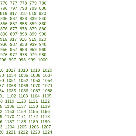
776
777
778
779
780
796
797
798
799
800
816
817
818
819
820
836
837
838
839
840
856
857
858
859
860
876
877
878
879
880
896
897
898
899
900
916
917
918
919
920
936
937
938
939
940
956
957
958
959
960
976
977
978
979
980
996
997
998
999
1000
16
1017
1018
1019
1020
33
1034
1035
1036
1037
50
1051
1052
1053
1054
67
1068
1069
1070
1071
84
1085
1086
1087
1088
01
1102
1103
1104
1105
18
1119
1120
1121
1122
35
1136
1137
1138
1139
52
1153
1154
1155
1156
69
1170
1171
1172
1173
86
1187
1188
1189
1190
3
1204
1205
1206
1207
20
1221
1222
1223
1224