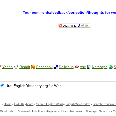
Your comments/feedback/correction/thoughts for w
Yahoo
Reddit
Facebook
Delicious
Ask
Netscape
S
UrduEnglishDictionary.org
Web
Home
Urdu Keyboard
Search English Word
English Word Index
Search Urdu Wor
 Word Index
Download Urdu Font
Register
Links
Promoters
Sitemap
About Us
Co