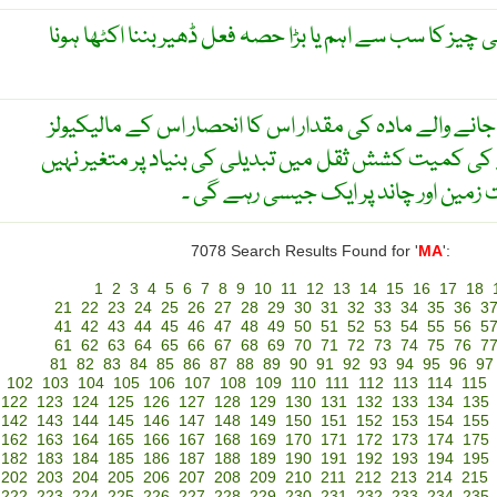
 چیز کا سب سے اہم یا بڑا حصہ فعل ڈھیر بننا اکٹھا ہونا
ے والے مادہ کی مقدار اس کا انحصار اس کے مالیکیولز
 کی کمیت کشش ثقل میں تبدیلی کی بنیاد پر متغیر نہیں
 زمین اور چاند پر ایک جیسی رہے گی ۔
7078 Search Results Found for '
MA
':
1
2
3
4
5
6
7
8
9
10
11
12
13
14
15
16
17
18
21
22
23
24
25
26
27
28
29
30
31
32
33
34
35
36
3
41
42
43
44
45
46
47
48
49
50
51
52
53
54
55
56
5
61
62
63
64
65
66
67
68
69
70
71
72
73
74
75
76
7
81
82
83
84
85
86
87
88
89
90
91
92
93
94
95
96
97
102
103
104
105
106
107
108
109
110
111
112
113
114
115
122
123
124
125
126
127
128
129
130
131
132
133
134
135
142
143
144
145
146
147
148
149
150
151
152
153
154
155
162
163
164
165
166
167
168
169
170
171
172
173
174
175
182
183
184
185
186
187
188
189
190
191
192
193
194
195
202
203
204
205
206
207
208
209
210
211
212
213
214
215
222
223
224
225
226
227
228
229
230
231
232
233
234
235