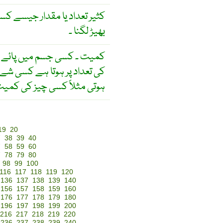
کثیر تعداد یا مقدار جیسے کسی
بھیڑ لگنا ۔
کمیت ۔ کسی جسم میں پائے جان
کی تعداد پر ہوتا ہے کسی شے
ہوتی مثلاً کسی چیز کی کمیت
19
20
7
38
39
40
7
58
59
60
7
78
79
80
98
99
100
116
117
118
119
120
136
137
138
139
140
156
157
158
159
160
176
177
178
179
180
196
197
198
199
200
216
217
218
219
220
236
237
238
239
240