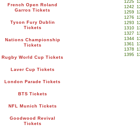
1225
1
French Open Roland
1242
1
Garros Tickets
1259
1
1276
1
Tyson Fury Dublin
1293
1
Tickets
1310
1
1327
1
1344
1
Nations Championship
1361
1
Tickets
1378
1
1395
1
Rugby World Cup Tickets
Laver Cup Tickets
London Parade Tickets
BTS Tickets
NFL Munich Tickets
Goodwood Revival
Tickets