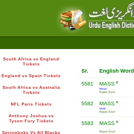
South Africa vs England
Tickets
Sr.
English Word
England vs Spain Tickets
5581
MASS
R
South Africa vs Australia
Noun
Tickets
Report Error!
5582
MASS
R
NFL Paris Tickets
Verb
Report Error!
Anthony Joshua vs
Tyson Fury Tickets
5583
MASS
R
Report Error!
Springboks Vs All Blacks