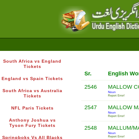
South Africa vs England
Tickets
Sr.
English Wo
England vs Spain Tickets
2546
MALLOW 
South Africa vs Australia
Noun
Tickets
Report Error!
2547
MALLOW 
NFL Paris Tickets
Noun
Report Error!
Anthony Joshua vs
Tyson Fury Tickets
2548
MALLUM/M
Noun
Report Error!
Springboks Vs All Blacks