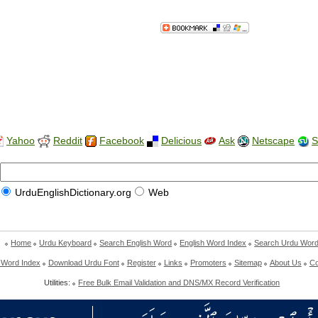
Yahoo
Reddit
Facebook
Delicious
Ask
Netscape
S
UrduEnglishDictionary.org
Web
Home
Urdu Keyboard
Search English Word
English Word Index
Search Urdu Wor
 Word Index
Download Urdu Font
Register
Links
Promoters
Sitemap
About Us
Co
Utilities:
Free Bulk Email Validation and DNS/MX Record Verification