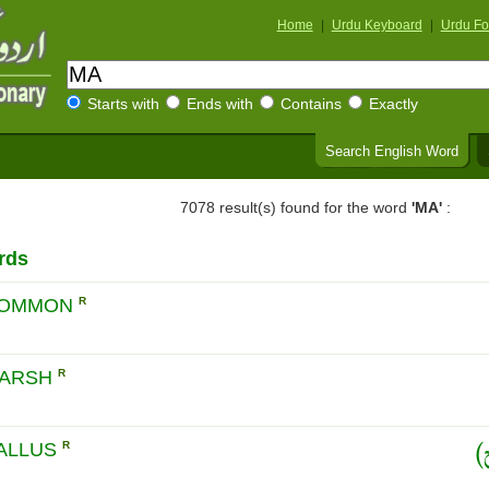
Home
|
Urdu Keyboard
|
Urdu Fo
Starts with
Ends with
Contains
Exactly
Search English Word
7078 result(s) found for the word
'MA'
:
rds
COMMON
R
MARSH
R
ALLUS
R