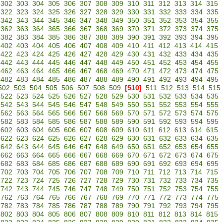
302
303
304
305
306
307
308
309
310
311
312
313
314
315
322
323
324
325
326
327
328
329
330
331
332
333
334
335
342
343
344
345
346
347
348
349
350
351
352
353
354
355
362
363
364
365
366
367
368
369
370
371
372
373
374
375
382
383
384
385
386
387
388
389
390
391
392
393
394
395
402
403
404
405
406
407
408
409
410
411
412
413
414
415
422
423
424
425
426
427
428
429
430
431
432
433
434
435
442
443
444
445
446
447
448
449
450
451
452
453
454
455
462
463
464
465
466
467
468
469
470
471
472
473
474
475
482
483
484
485
486
487
488
489
490
491
492
493
494
495
502
503
504
505
506
507
508
509
[510]
511
512
513
514
515
522
523
524
525
526
527
528
529
530
531
532
533
534
535
542
543
544
545
546
547
548
549
550
551
552
553
554
555
562
563
564
565
566
567
568
569
570
571
572
573
574
575
582
583
584
585
586
587
588
589
590
591
592
593
594
595
602
603
604
605
606
607
608
609
610
611
612
613
614
615
622
623
624
625
626
627
628
629
630
631
632
633
634
635
642
643
644
645
646
647
648
649
650
651
652
653
654
655
662
663
664
665
666
667
668
669
670
671
672
673
674
675
682
683
684
685
686
687
688
689
690
691
692
693
694
695
702
703
704
705
706
707
708
709
710
711
712
713
714
715
722
723
724
725
726
727
728
729
730
731
732
733
734
735
742
743
744
745
746
747
748
749
750
751
752
753
754
755
762
763
764
765
766
767
768
769
770
771
772
773
774
775
782
783
784
785
786
787
788
789
790
791
792
793
794
795
802
803
804
805
806
807
808
809
810
811
812
813
814
815