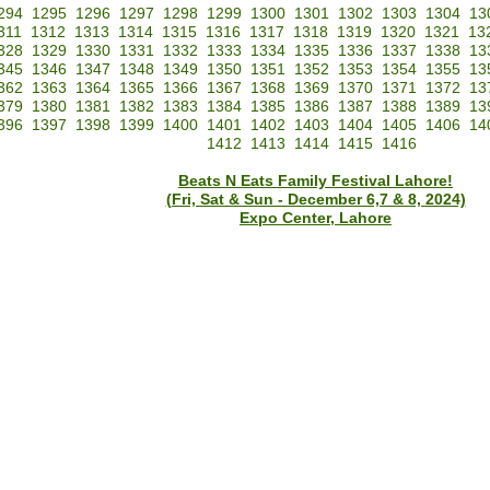
294
1295
1296
1297
1298
1299
1300
1301
1302
1303
1304
13
311
1312
1313
1314
1315
1316
1317
1318
1319
1320
1321
13
328
1329
1330
1331
1332
1333
1334
1335
1336
1337
1338
13
345
1346
1347
1348
1349
1350
1351
1352
1353
1354
1355
13
362
1363
1364
1365
1366
1367
1368
1369
1370
1371
1372
13
379
1380
1381
1382
1383
1384
1385
1386
1387
1388
1389
13
396
1397
1398
1399
1400
1401
1402
1403
1404
1405
1406
14
1412
1413
1414
1415
1416
Beats N Eats Family Festival Lahore!
(Fri, Sat & Sun - December 6,7 & 8, 2024)
Expo Center, Lahore