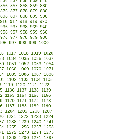
836
837
838
839
840
856
857
858
859
860
876
877
878
879
880
896
897
898
899
900
916
917
918
919
920
936
937
938
939
940
956
957
958
959
960
976
977
978
979
980
996
997
998
999
1000
16
1017
1018
1019
1020
33
1034
1035
1036
1037
50
1051
1052
1053
1054
67
1068
1069
1070
1071
84
1085
1086
1087
1088
01
1102
1103
1104
1105
8
1119
1120
1121
1122
35
1136
1137
1138
1139
52
1153
1154
1155
1156
69
1170
1171
1172
1173
86
1187
1188
1189
1190
3
1204
1205
1206
1207
20
1221
1222
1223
1224
37
1238
1239
1240
1241
54
1255
1256
1257
1258
71
1272
1273
1274
1275
88
1289
1290
1291
1292