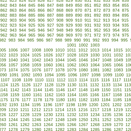
822
823
824
825
826
827
828
829
830
831
832
833
834
835
842
843
844
845
846
847
848
849
850
851
852
853
854
855
862
863
864
865
866
867
868
869
870
871
872
873
874
875
882
883
884
885
886
887
888
889
890
891
892
893
894
895
902
903
904
905
906
907
908
909
910
911
912
913
914
915
922
923
924
925
926
927
928
929
930
931
932
933
934
935
942
943
944
945
946
947
948
949
950
951
952
953
954
955
962
963
964
965
966
967
968
969
970
971
972
973
974
975
982
983
984
985
986
987
988
989
990
991
992
993
994
995
1001
1002
1003
005
1006
1007
1008
1009
1010
1011
1012
1013
1014
1015
10
022
1023
1024
1025
1026
1027
1028
1029
1030
1031
1032
10
039
1040
1041
1042
1043
1044
1045
1046
1047
1048
1049
10
056
1057
1058
1059
1060
1061
1062
1063
1064
1065
1066
10
073
1074
1075
1076
1077
1078
1079
1080
1081
1082
1083
10
090
1091
1092
1093
1094
1095
1096
1097
1098
1099
1100
11
1107
1108
1109
1110
1111
1112
1113
1114
1115
1116
1117
111
1124
1125
1126
1127
1128
1129
1130
1131
1132
1133
1134
11
1141
1142
1143
1144
1145
1146
1147
1148
1149
1150
1151
11
1158
1159
1160
1161
1162
1163
1164
1165
1166
1167
1168
11
1175
1176
1177
1178
1179
1180
1181
1182
1183
1184
1185
11
192
1193
1194
1195
1196
1197
1198
1199
1200
1201
1202
120
209
1210
1211
1212
1213
1214
1215
1216
1217
1218
1219
12
226
1227
1228
1229
1230
1231
1232
1233
1234
1235
1236
12
243
1244
1245
1246
1247
1248
1249
1250
1251
1252
1253
12
260
1261
1262
1263
1264
1265
1266
1267
1268
1269
1270
12
277
1278
1279
1280
1281
1282
1283
1284
1285
1286
1287
12