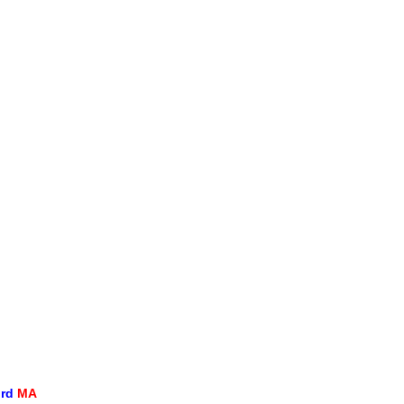
ord
MA