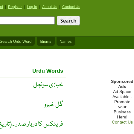
nt
|
Register
|
Log In
|
About Us
|
Contact Us
Search Urdu Word
Idioms
Names
Urdu Words
Sponsored
خبازی سونچل
Ads
Ad Space
Available -
Promote
گل خیرو
your
Business
Here!
(تاریخ) فرینکس کا دربار صدر ۔
Contact Us