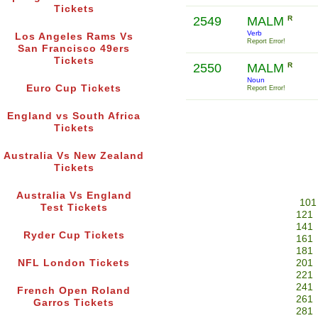
Tickets
2549
MALM
R
Verb
Los Angeles Rams Vs
Report Error!
San Francisco 49ers
Tickets
2550
MALM
R
Noun
Euro Cup Tickets
Report Error!
England vs South Africa
Tickets
Australia Vs New Zealand
Tickets
Australia Vs England
101
Test Tickets
121
141
Ryder Cup Tickets
161
181
NFL London Tickets
201
221
241
French Open Roland
261
Garros Tickets
281