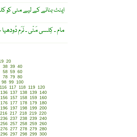
اینٹ بنانے کے لیے مٹی کو کل
مام ۔ کِلسی مَٹّی ۔ نَرَم دُودھیا
19
20
7
38
39
40
7
58
59
60
7
78
79
80
98
99
100
116
117
118
119
120
136
137
138
139
140
156
157
158
159
160
176
177
178
179
180
196
197
198
199
200
216
217
218
219
220
236
237
238
239
240
256
257
258
259
260
276
277
278
279
280
296
297
298
299
300