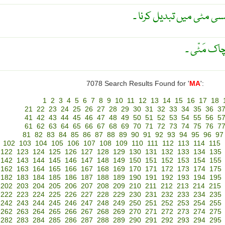
سی مٹی میں تبدیل کرنا ۔
 چاک مَٹّی ۔
7078 Search Results Found for '
MA
':
1
2
3
4
5
6
7
8
9
10
11
12
13
14
15
16
17
18
21
22
23
24
25
26
27
28
29
30
31
32
33
34
35
36
3
41
42
43
44
45
46
47
48
49
50
51
52
53
54
55
56
5
61
62
63
64
65
66
67
68
69
70
71
72
73
74
75
76
7
81
82
83
84
85
86
87
88
89
90
91
92
93
94
95
96
97
102
103
104
105
106
107
108
109
110
111
112
113
114
115
122
123
124
125
126
127
128
129
130
131
132
133
134
135
142
143
144
145
146
147
148
149
150
151
152
153
154
155
162
163
164
165
166
167
168
169
170
171
172
173
174
175
182
183
184
185
186
187
188
189
190
191
192
193
194
195
202
203
204
205
206
207
208
209
210
211
212
213
214
215
222
223
224
225
226
227
228
229
230
231
232
233
234
235
242
243
244
245
246
247
248
249
250
251
252
253
254
255
262
263
264
265
266
267
268
269
270
271
272
273
274
275
282
283
284
285
286
287
288
289
290
291
292
293
294
295