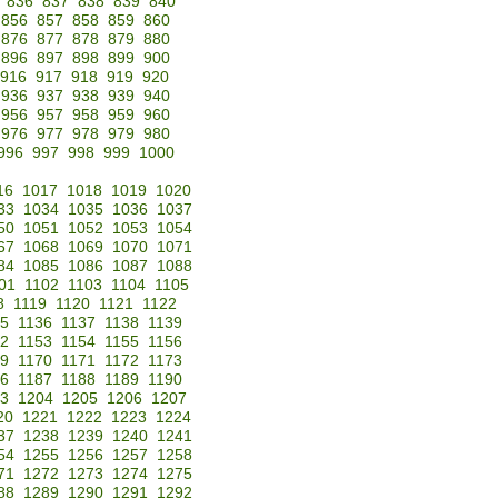
836
837
838
839
840
856
857
858
859
860
876
877
878
879
880
896
897
898
899
900
916
917
918
919
920
936
937
938
939
940
956
957
958
959
960
976
977
978
979
980
996
997
998
999
1000
16
1017
1018
1019
1020
33
1034
1035
1036
1037
50
1051
1052
1053
1054
67
1068
1069
1070
1071
84
1085
1086
1087
1088
01
1102
1103
1104
1105
8
1119
1120
1121
1122
35
1136
1137
1138
1139
52
1153
1154
1155
1156
69
1170
1171
1172
1173
86
1187
1188
1189
1190
3
1204
1205
1206
1207
20
1221
1222
1223
1224
37
1238
1239
1240
1241
54
1255
1256
1257
1258
71
1272
1273
1274
1275
88
1289
1290
1291
1292