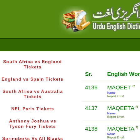
South Africa vs England
Tickets
Sr.
English Wo
England vs Spain Tickets
4136
MAQEET
R
South Africa vs Australia
Name
Tickets
Report Error!
4137
MAQEETA
R
NFL Paris Tickets
Name
Report Error!
Anthony Joshua vs
Tyson Fury Tickets
4138
MAQEETA
R
Name
Report Error!
Springboks Vs All Blacks