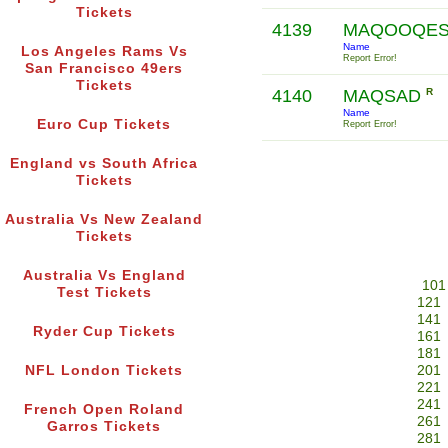
Tickets
4139
MAQOOQE
Name
Los Angeles Rams Vs
Report Error!
San Francisco 49ers
Tickets
4140
MAQSAD
R
Name
Euro Cup Tickets
Report Error!
England vs South Africa
Tickets
Australia Vs New Zealand
Tickets
Australia Vs England
101
Test Tickets
121
141
Ryder Cup Tickets
161
181
NFL London Tickets
201
221
241
French Open Roland
261
Garros Tickets
281