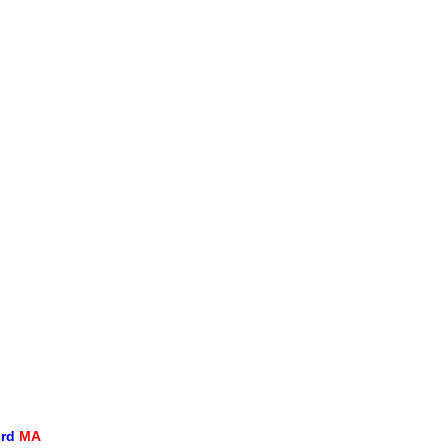
ord
MA