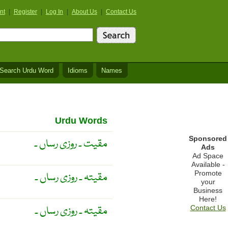
nt
|
Register
|
Log In
|
About Us
|
Contact Us
Search Urdu Word
Idioms
Names
Urdu Words
Sponsored
مقیت ۔ روزی رساں ۔
Ads
Ad Space
Available -
Promote
مقیتہ ۔ روزی رساں ۔
your
Business
Here!
مقیتہ ۔ روزی رساں ۔
Contact Us