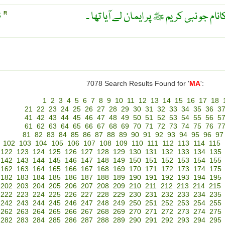
 جو نبی کریم ﷺ پر ایمان لے آیا تھا ۔
S
R
7078 Search Results Found for '
MA
':
1
2
3
4
5
6
7
8
9
10
11
12
13
14
15
16
17
18
21
22
23
24
25
26
27
28
29
30
31
32
33
34
35
36
3
41
42
43
44
45
46
47
48
49
50
51
52
53
54
55
56
5
61
62
63
64
65
66
67
68
69
70
71
72
73
74
75
76
7
81
82
83
84
85
86
87
88
89
90
91
92
93
94
95
96
97
102
103
104
105
106
107
108
109
110
111
112
113
114
115
122
123
124
125
126
127
128
129
130
131
132
133
134
135
142
143
144
145
146
147
148
149
150
151
152
153
154
155
162
163
164
165
166
167
168
169
170
171
172
173
174
175
182
183
184
185
186
187
188
189
190
191
192
193
194
195
202
203
204
205
206
207
208
209
210
211
212
213
214
215
222
223
224
225
226
227
228
229
230
231
232
233
234
235
242
243
244
245
246
247
248
249
250
251
252
253
254
255
262
263
264
265
266
267
268
269
270
271
272
273
274
275
282
283
284
285
286
287
288
289
290
291
292
293
294
295