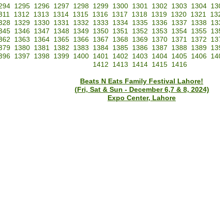
294
1295
1296
1297
1298
1299
1300
1301
1302
1303
1304
13
311
1312
1313
1314
1315
1316
1317
1318
1319
1320
1321
13
328
1329
1330
1331
1332
1333
1334
1335
1336
1337
1338
13
345
1346
1347
1348
1349
1350
1351
1352
1353
1354
1355
13
362
1363
1364
1365
1366
1367
1368
1369
1370
1371
1372
13
379
1380
1381
1382
1383
1384
1385
1386
1387
1388
1389
13
396
1397
1398
1399
1400
1401
1402
1403
1404
1405
1406
14
1412
1413
1414
1415
1416
Beats N Eats Family Festival Lahore!
(Fri, Sat & Sun - December 6,7 & 8, 2024)
Expo Center, Lahore