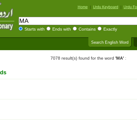
Home
|
Urdu Keyboard
|
Urdu Fo
Starts with
Ends with
Contains
Exactly
Search English Word
7078 result(s) found for the word
'MA'
:
rds