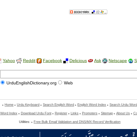
Yahoo
Reddit
Facebook
Delicious
Ask
Netscape
S
UrduEnglishDictionary.org
Web
Home
Urdu Keyboard
Search English Word
English Word Index
Search Urdu Wor
 Word Index
Download Urdu Font
Register
Links
Promoters
Sitemap
About Us
Co
Utilities:
Free Bulk Email Validation and DNS/MX Record Verification