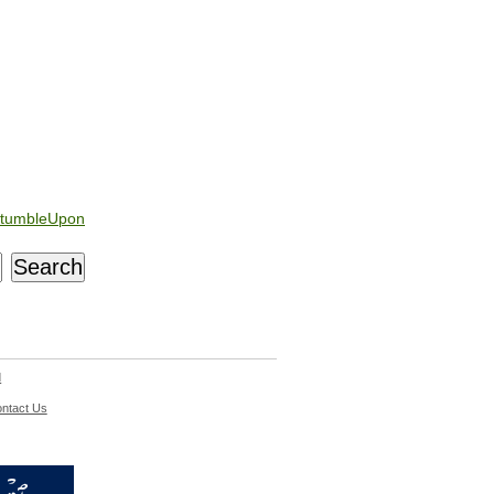
tumbleUpon
d
ntact Us