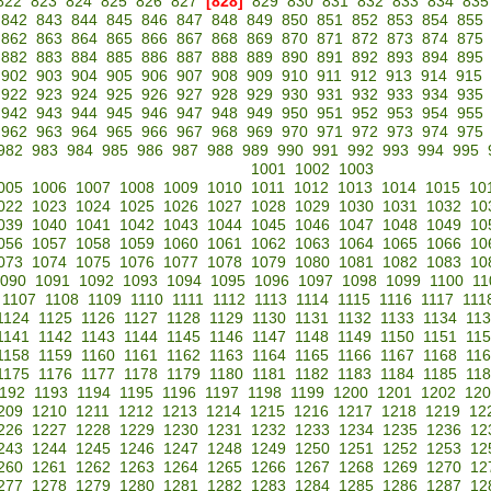
822
823
824
825
826
827
[828]
829
830
831
832
833
834
835
842
843
844
845
846
847
848
849
850
851
852
853
854
855
862
863
864
865
866
867
868
869
870
871
872
873
874
875
882
883
884
885
886
887
888
889
890
891
892
893
894
895
902
903
904
905
906
907
908
909
910
911
912
913
914
915
922
923
924
925
926
927
928
929
930
931
932
933
934
935
942
943
944
945
946
947
948
949
950
951
952
953
954
955
962
963
964
965
966
967
968
969
970
971
972
973
974
975
982
983
984
985
986
987
988
989
990
991
992
993
994
995
1001
1002
1003
005
1006
1007
1008
1009
1010
1011
1012
1013
1014
1015
10
022
1023
1024
1025
1026
1027
1028
1029
1030
1031
1032
10
039
1040
1041
1042
1043
1044
1045
1046
1047
1048
1049
10
056
1057
1058
1059
1060
1061
1062
1063
1064
1065
1066
10
073
1074
1075
1076
1077
1078
1079
1080
1081
1082
1083
10
090
1091
1092
1093
1094
1095
1096
1097
1098
1099
1100
11
1107
1108
1109
1110
1111
1112
1113
1114
1115
1116
1117
111
1124
1125
1126
1127
1128
1129
1130
1131
1132
1133
1134
11
1141
1142
1143
1144
1145
1146
1147
1148
1149
1150
1151
11
1158
1159
1160
1161
1162
1163
1164
1165
1166
1167
1168
11
1175
1176
1177
1178
1179
1180
1181
1182
1183
1184
1185
11
192
1193
1194
1195
1196
1197
1198
1199
1200
1201
1202
120
209
1210
1211
1212
1213
1214
1215
1216
1217
1218
1219
12
226
1227
1228
1229
1230
1231
1232
1233
1234
1235
1236
12
243
1244
1245
1246
1247
1248
1249
1250
1251
1252
1253
12
260
1261
1262
1263
1264
1265
1266
1267
1268
1269
1270
12
277
1278
1279
1280
1281
1282
1283
1284
1285
1286
1287
12