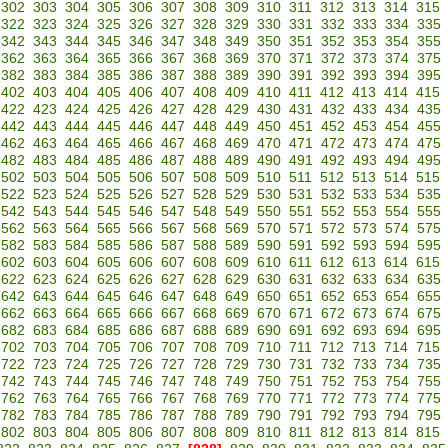
302
303
304
305
306
307
308
309
310
311
312
313
314
315
322
323
324
325
326
327
328
329
330
331
332
333
334
335
342
343
344
345
346
347
348
349
350
351
352
353
354
355
362
363
364
365
366
367
368
369
370
371
372
373
374
375
382
383
384
385
386
387
388
389
390
391
392
393
394
395
402
403
404
405
406
407
408
409
410
411
412
413
414
415
422
423
424
425
426
427
428
429
430
431
432
433
434
435
442
443
444
445
446
447
448
449
450
451
452
453
454
455
462
463
464
465
466
467
468
469
470
471
472
473
474
475
482
483
484
485
486
487
488
489
490
491
492
493
494
495
502
503
504
505
506
507
508
509
510
511
512
513
514
515
522
523
524
525
526
527
528
529
530
531
532
533
534
535
542
543
544
545
546
547
548
549
550
551
552
553
554
555
562
563
564
565
566
567
568
569
570
571
572
573
574
575
582
583
584
585
586
587
588
589
590
591
592
593
594
595
602
603
604
605
606
607
608
609
610
611
612
613
614
615
622
623
624
625
626
627
628
629
630
631
632
633
634
635
642
643
644
645
646
647
648
649
650
651
652
653
654
655
662
663
664
665
666
667
668
669
670
671
672
673
674
675
682
683
684
685
686
687
688
689
690
691
692
693
694
695
702
703
704
705
706
707
708
709
710
711
712
713
714
715
722
723
724
725
726
727
728
729
730
731
732
733
734
735
742
743
744
745
746
747
748
749
750
751
752
753
754
755
762
763
764
765
766
767
768
769
770
771
772
773
774
775
782
783
784
785
786
787
788
789
790
791
792
793
794
795
802
803
804
805
806
807
808
809
810
811
812
813
814
815