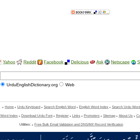
Yahoo
Reddit
Facebook
Delicious
Ask
Netscape
S
UrduEnglishDictionary.org
Web
Home
Urdu Keyboard
Search English Word
English Word Index
Search Urdu Wor
 Word Index
Download Urdu Font
Register
Links
Promoters
Sitemap
About Us
Co
Utilities:
Free Bulk Email Validation and DNS/MX Record Verification