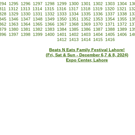
294
1295
1296
1297
1298
1299
1300
1301
1302
1303
1304
13
311
1312
1313
1314
1315
1316
1317
1318
1319
1320
1321
13
328
1329
1330
1331
1332
1333
1334
1335
1336
1337
1338
13
345
1346
1347
1348
1349
1350
1351
1352
1353
1354
1355
13
362
1363
1364
1365
1366
1367
1368
1369
1370
1371
1372
13
379
1380
1381
1382
1383
1384
1385
1386
1387
1388
1389
13
396
1397
1398
1399
1400
1401
1402
1403
1404
1405
1406
14
1412
1413
1414
1415
1416
Beats N Eats Family Festival Lahore!
(Fri, Sat & Sun - December 6,7 & 8, 2024)
Expo Center, Lahore