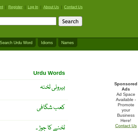
nt
|
Register
|
Log In
|
About Us
|
Contact Us
Search Urdu Word
Idioms
Names
Urdu Words
Sponsored
بیرونی ٹخنہ
Ads
Ad Space
Available -
Promote
کعب شگافی
your
Business
Here!
ٹخنے کا جوڑ ۔
Contact Us