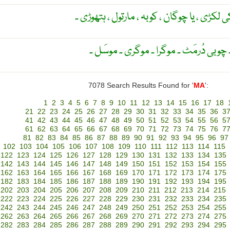
 لکڑی ، یا چوگان ، کوبہ ، مارتول ، ہتھوڑی ۔
وا ۔ چوبی دُرمَٹ ۔ موگرا ۔ موگری ۔ موسَل ۔
7078 Search Results Found for '
MA
':
1
2
3
4
5
6
7
8
9
10
11
12
13
14
15
16
17
18
21
22
23
24
25
26
27
28
29
30
31
32
33
34
35
36
3
41
42
43
44
45
46
47
48
49
50
51
52
53
54
55
56
5
61
62
63
64
65
66
67
68
69
70
71
72
73
74
75
76
7
81
82
83
84
85
86
87
88
89
90
91
92
93
94
95
96
97
102
103
104
105
106
107
108
109
110
111
112
113
114
115
122
123
124
125
126
127
128
129
130
131
132
133
134
135
142
143
144
145
146
147
148
149
150
151
152
153
154
155
162
163
164
165
166
167
168
169
170
171
172
173
174
175
182
183
184
185
186
187
188
189
190
191
192
193
194
195
202
203
204
205
206
207
208
209
210
211
212
213
214
215
222
223
224
225
226
227
228
229
230
231
232
233
234
235
242
243
244
245
246
247
248
249
250
251
252
253
254
255
262
263
264
265
266
267
268
269
270
271
272
273
274
275
282
283
284
285
286
287
288
289
290
291
292
293
294
295