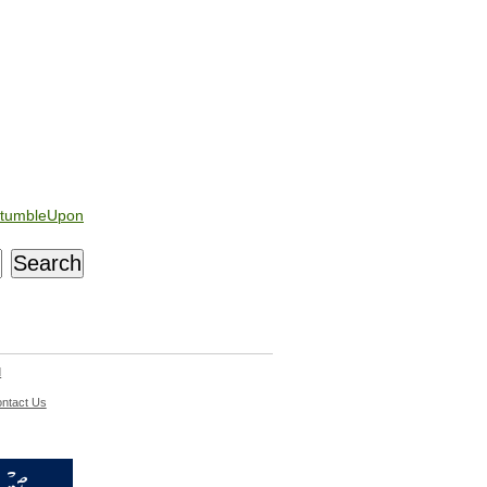
tumbleUpon
d
ntact Us