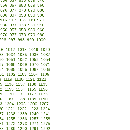
836
837
838
839
840
856
857
858
859
860
876
877
878
879
880
896
897
898
899
900
916
917
918
919
920
936
937
938
939
940
956
957
958
959
960
976
977
978
979
980
996
997
998
999
1000
16
1017
1018
1019
1020
33
1034
1035
1036
1037
50
1051
1052
1053
1054
67
1068
1069
1070
1071
84
1085
1086
1087
1088
01
1102
1103
1104
1105
8
1119
1120
1121
1122
35
1136
1137
1138
1139
52
1153
1154
1155
1156
69
1170
1171
1172
1173
86
1187
1188
1189
1190
3
1204
1205
1206
1207
20
1221
1222
1223
1224
37
1238
1239
1240
1241
54
1255
1256
1257
1258
71
1272
1273
1274
1275
88
1289
1290
1291
1292