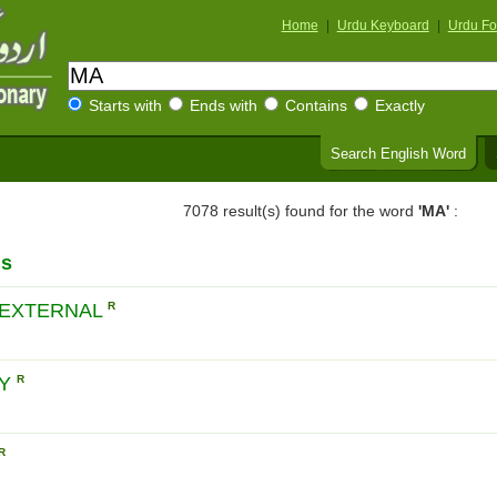
Home
|
Urdu Keyboard
|
Urdu Fo
Starts with
Ends with
Contains
Exactly
Search English Word
7078 result(s) found for the word
'MA'
:
ds
 EXTERNAL
R
MY
R
R