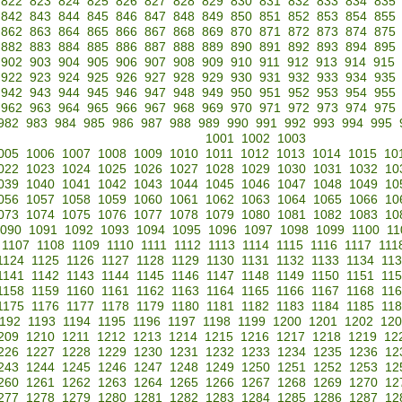
822
823
824
825
826
827
828
829
830
831
832
833
834
835
842
843
844
845
846
847
848
849
850
851
852
853
854
855
862
863
864
865
866
867
868
869
870
871
872
873
874
875
882
883
884
885
886
887
888
889
890
891
892
893
894
895
902
903
904
905
906
907
908
909
910
911
912
913
914
915
922
923
924
925
926
927
928
929
930
931
932
933
934
935
942
943
944
945
946
947
948
949
950
951
952
953
954
955
962
963
964
965
966
967
968
969
970
971
972
973
974
975
982
983
984
985
986
987
988
989
990
991
992
993
994
995
1001
1002
1003
005
1006
1007
1008
1009
1010
1011
1012
1013
1014
1015
10
022
1023
1024
1025
1026
1027
1028
1029
1030
1031
1032
10
039
1040
1041
1042
1043
1044
1045
1046
1047
1048
1049
10
056
1057
1058
1059
1060
1061
1062
1063
1064
1065
1066
10
073
1074
1075
1076
1077
1078
1079
1080
1081
1082
1083
10
090
1091
1092
1093
1094
1095
1096
1097
1098
1099
1100
11
1107
1108
1109
1110
1111
1112
1113
1114
1115
1116
1117
111
1124
1125
1126
1127
1128
1129
1130
1131
1132
1133
1134
11
1141
1142
1143
1144
1145
1146
1147
1148
1149
1150
1151
11
1158
1159
1160
1161
1162
1163
1164
1165
1166
1167
1168
11
1175
1176
1177
1178
1179
1180
1181
1182
1183
1184
1185
11
192
1193
1194
1195
1196
1197
1198
1199
1200
1201
1202
120
209
1210
1211
1212
1213
1214
1215
1216
1217
1218
1219
12
226
1227
1228
1229
1230
1231
1232
1233
1234
1235
1236
12
243
1244
1245
1246
1247
1248
1249
1250
1251
1252
1253
12
260
1261
1262
1263
1264
1265
1266
1267
1268
1269
1270
12
277
1278
1279
1280
1281
1282
1283
1284
1285
1286
1287
12