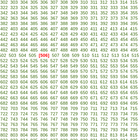
302
303
304
305
306
307
308
309
310
311
312
313
314
315
322
323
324
325
326
327
328
329
330
331
332
333
334
335
342
343
344
345
346
347
348
349
350
351
352
353
354
355
362
363
364
365
366
367
368
369
370
371
372
373
374
375
382
383
384
385
386
387
388
389
390
391
392
393
394
395
402
403
404
405
406
407
408
409
410
411
412
413
414
415
422
423
424
425
426
427
428
429
430
431
432
433
434
435
442
443
444
445
446
447
448
449
450
451
452
453
454
455
462
463
464
465
466
467
468
469
470
471
472
473
474
475
482
483
484
485
486
487
488
489
490
491
492
493
494
495
502
503
504
505
[506]
507
508
509
510
511
512
513
514
515
522
523
524
525
526
527
528
529
530
531
532
533
534
535
542
543
544
545
546
547
548
549
550
551
552
553
554
555
562
563
564
565
566
567
568
569
570
571
572
573
574
575
582
583
584
585
586
587
588
589
590
591
592
593
594
595
602
603
604
605
606
607
608
609
610
611
612
613
614
615
622
623
624
625
626
627
628
629
630
631
632
633
634
635
642
643
644
645
646
647
648
649
650
651
652
653
654
655
662
663
664
665
666
667
668
669
670
671
672
673
674
675
682
683
684
685
686
687
688
689
690
691
692
693
694
695
702
703
704
705
706
707
708
709
710
711
712
713
714
715
722
723
724
725
726
727
728
729
730
731
732
733
734
735
742
743
744
745
746
747
748
749
750
751
752
753
754
755
762
763
764
765
766
767
768
769
770
771
772
773
774
775
782
783
784
785
786
787
788
789
790
791
792
793
794
795
802
803
804
805
806
807
808
809
810
811
812
813
814
815