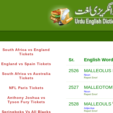
South Africa vs England
Tickets
Sr.
English Wor
England vs Spain Tickets
2526
MALLEOLUS
South Africa vs Australia
Noun
Tickets
Report Error!
2527
MALLEOTO
NFL Paris Tickets
Noun
Report Error!
Anthony Joshua vs
Tyson Fury Tickets
2528
MALLEOULS
Adjective
Report Error!
Springboks Vs All Blacks