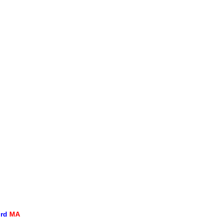
ord
MA