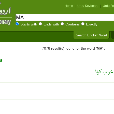
Home
|
Urdu Keyboard
|
Urdu Fo
Starts with
Ends with
Contains
Exactly
Search English Word
7078 result(s) found for the word
'MA'
:
s
 خراب کرنا ۔