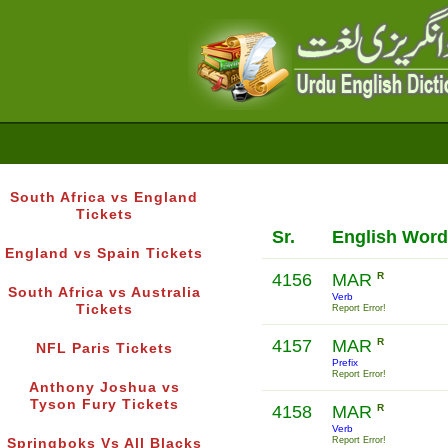
South Africa vs England
Tickets
Sr.
English Word
England vs Spain Tickets
4156
MAR
R
South Africa vs Australia
Verb
Tickets
Report Error!
4157
MAR
R
NFL Paris Tickets
Prefix
Report Error!
Anthony Joshua vs
Tyson Fury Tickets
4158
MAR
R
Verb
Report Error!
Springboks Vs All Blacks