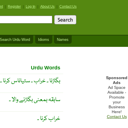
nt
|
Register
|
Log In
|
About Us
|
Contact Us
Search Urdu Word
Idioms
Names
Urdu Words
Sponsored
بگاڑنا ۔ خراب ۔ ستیاناس کرنا ۔
Ads
Ad Space
Available -
Promote
سابقہ بمعنی بگاڑنے والا ۔
your
Business
Here!
خراب کرنا ۔
Contact Us