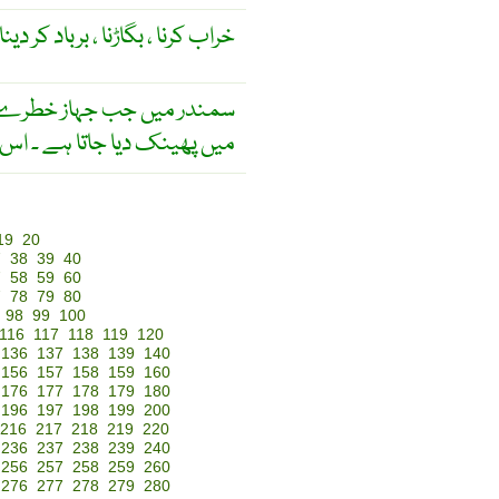
خراب کرنا ، بگاڑنا ، برباد کر دینا 
سمندر میں جب جہاز خطرے میں
میں پھینک دیا جاتا ہے ۔ اس 
19
20
7
38
39
40
7
58
59
60
7
78
79
80
98
99
100
116
117
118
119
120
136
137
138
139
140
156
157
158
159
160
176
177
178
179
180
196
197
198
199
200
216
217
218
219
220
236
237
238
239
240
256
257
258
259
260
276
277
278
279
280