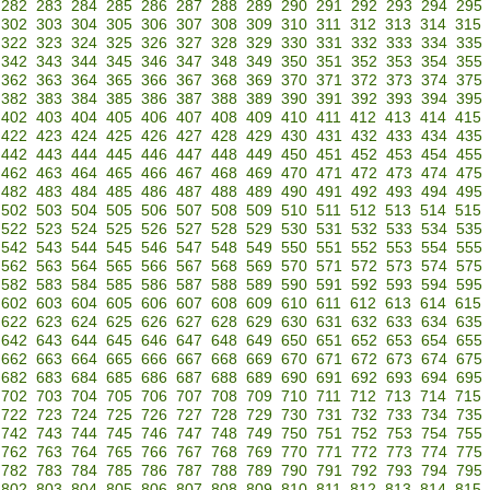
282
283
284
285
286
287
288
289
290
291
292
293
294
295
302
303
304
305
306
307
308
309
310
311
312
313
314
315
322
323
324
325
326
327
328
329
330
331
332
333
334
335
342
343
344
345
346
347
348
349
350
351
352
353
354
355
362
363
364
365
366
367
368
369
370
371
372
373
374
375
382
383
384
385
386
387
388
389
390
391
392
393
394
395
402
403
404
405
406
407
408
409
410
411
412
413
414
415
422
423
424
425
426
427
428
429
430
431
432
433
434
435
442
443
444
445
446
447
448
449
450
451
452
453
454
455
462
463
464
465
466
467
468
469
470
471
472
473
474
475
482
483
484
485
486
487
488
489
490
491
492
493
494
495
502
503
504
505
506
507
508
509
510
511
512
513
514
515
522
523
524
525
526
527
528
529
530
531
532
533
534
535
542
543
544
545
546
547
548
549
550
551
552
553
554
555
562
563
564
565
566
567
568
569
570
571
572
573
574
575
582
583
584
585
586
587
588
589
590
591
592
593
594
595
602
603
604
605
606
607
608
609
610
611
612
613
614
615
622
623
624
625
626
627
628
629
630
631
632
633
634
635
642
643
644
645
646
647
648
649
650
651
652
653
654
655
662
663
664
665
666
667
668
669
670
671
672
673
674
675
682
683
684
685
686
687
688
689
690
691
692
693
694
695
702
703
704
705
706
707
708
709
710
711
712
713
714
715
722
723
724
725
726
727
728
729
730
731
732
733
734
735
742
743
744
745
746
747
748
749
750
751
752
753
754
755
762
763
764
765
766
767
768
769
770
771
772
773
774
775
782
783
784
785
786
787
788
789
790
791
792
793
794
795
802
803
804
805
806
807
808
809
810
811
812
813
814
815