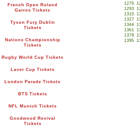
1276
1
French Open Roland
1293
1
Garros Tickets
1310
1
1327
1
Tyson Fury Dublin
1344
1
Tickets
1361
1
1378
1
Nations Championship
1395
1
Tickets
Rugby World Cup Tickets
Laver Cup Tickets
London Parade Tickets
BTS Tickets
NFL Munich Tickets
Goodwood Revival
Tickets