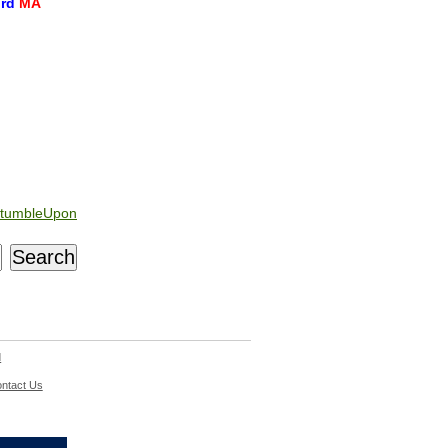
ord
MA
tumbleUpon
d
ntact Us