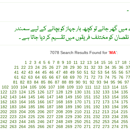
۔
 گھر جائے تو کچھ بار جہاز کو بچانے کے لیے سمندر
نقصان کو مختلف فریقوں میں تقسیم کر دیا جاتا ہے ۔
7078 Search Results Found for '
MA
':
1
2
3
4
5
6
7
8
9
10
11
12
13
14
15
16
17
18
21
22
23
24
25
26
27
28
29
30
31
32
33
34
35
36
3
41
42
43
44
45
46
47
48
49
50
51
52
53
54
55
56
5
61
62
63
64
65
66
67
68
69
70
71
72
73
74
75
76
7
81
82
83
84
85
86
87
88
89
90
91
92
93
94
95
96
97
102
103
104
105
106
107
108
109
110
111
112
113
114
115
122
123
124
125
126
127
128
129
130
131
132
133
134
135
142
143
144
145
146
147
148
149
150
151
152
153
154
155
162
163
164
165
166
167
168
169
170
171
172
173
174
175
182
183
184
185
186
187
188
189
190
191
192
193
194
195
202
203
204
205
206
207
208
209
210
211
212
213
214
215
222
223
224
225
226
227
228
229
230
231
232
233
234
235
242
243
244
245
246
247
248
249
250
251
252
253
254
255
262
263
264
265
266
267
268
269
270
271
272
273
274
275