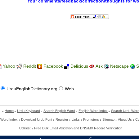
Your comments/feedback/correction/thoughts for w
Yahoo
Reddit
Facebook
Delicious
Ask
Netscape
S
UrduEnglishDictionary.org
Web
Home
Urdu Keyboard
Search English Word
English Word Index
Search Urdu Wor
 Word Index
Download Urdu Font
Register
Links
Promoters
Sitemap
About Us
Co
Utilities:
Free Bulk Email Validation and DNS/MX Record Verification