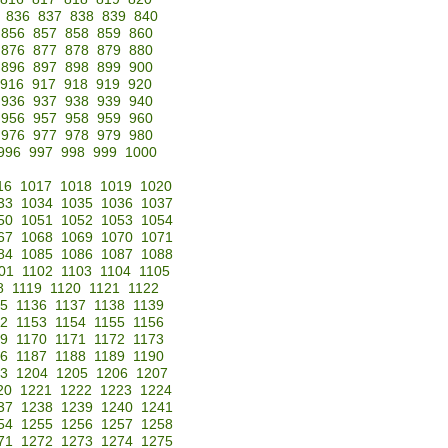
836
837
838
839
840
856
857
858
859
860
876
877
878
879
880
896
897
898
899
900
916
917
918
919
920
936
937
938
939
940
956
957
958
959
960
976
977
978
979
980
996
997
998
999
1000
16
1017
1018
1019
1020
33
1034
1035
1036
1037
50
1051
1052
1053
1054
67
1068
1069
1070
1071
84
1085
1086
1087
1088
01
1102
1103
1104
1105
8
1119
1120
1121
1122
35
1136
1137
1138
1139
52
1153
1154
1155
1156
69
1170
1171
1172
1173
86
1187
1188
1189
1190
3
1204
1205
1206
1207
20
1221
1222
1223
1224
37
1238
1239
1240
1241
54
1255
1256
1257
1258
71
1272
1273
1274
1275