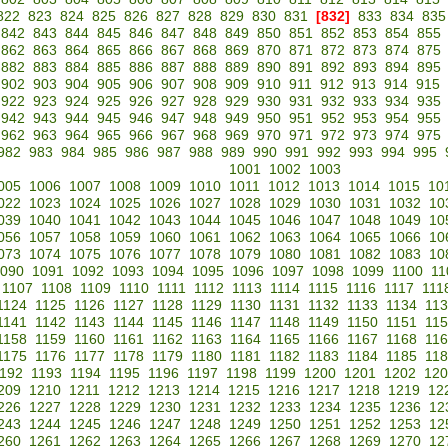
822
823
824
825
826
827
828
829
830
831
[832]
833
834
835
842
843
844
845
846
847
848
849
850
851
852
853
854
855
862
863
864
865
866
867
868
869
870
871
872
873
874
875
882
883
884
885
886
887
888
889
890
891
892
893
894
895
902
903
904
905
906
907
908
909
910
911
912
913
914
915
922
923
924
925
926
927
928
929
930
931
932
933
934
935
942
943
944
945
946
947
948
949
950
951
952
953
954
955
962
963
964
965
966
967
968
969
970
971
972
973
974
975
982
983
984
985
986
987
988
989
990
991
992
993
994
995
1001
1002
1003
005
1006
1007
1008
1009
1010
1011
1012
1013
1014
1015
10
022
1023
1024
1025
1026
1027
1028
1029
1030
1031
1032
10
039
1040
1041
1042
1043
1044
1045
1046
1047
1048
1049
10
056
1057
1058
1059
1060
1061
1062
1063
1064
1065
1066
10
073
1074
1075
1076
1077
1078
1079
1080
1081
1082
1083
10
090
1091
1092
1093
1094
1095
1096
1097
1098
1099
1100
11
1107
1108
1109
1110
1111
1112
1113
1114
1115
1116
1117
111
1124
1125
1126
1127
1128
1129
1130
1131
1132
1133
1134
11
1141
1142
1143
1144
1145
1146
1147
1148
1149
1150
1151
11
1158
1159
1160
1161
1162
1163
1164
1165
1166
1167
1168
11
1175
1176
1177
1178
1179
1180
1181
1182
1183
1184
1185
11
192
1193
1194
1195
1196
1197
1198
1199
1200
1201
1202
120
209
1210
1211
1212
1213
1214
1215
1216
1217
1218
1219
12
226
1227
1228
1229
1230
1231
1232
1233
1234
1235
1236
12
243
1244
1245
1246
1247
1248
1249
1250
1251
1252
1253
12
260
1261
1262
1263
1264
1265
1266
1267
1268
1269
1270
12