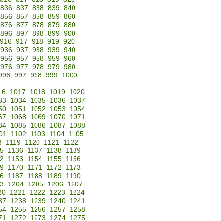
836
837
838
839
840
856
857
858
859
860
876
877
878
879
880
896
897
898
899
900
916
917
918
919
920
936
937
938
939
940
956
957
958
959
960
976
977
978
979
980
996
997
998
999
1000
16
1017
1018
1019
1020
33
1034
1035
1036
1037
50
1051
1052
1053
1054
67
1068
1069
1070
1071
84
1085
1086
1087
1088
01
1102
1103
1104
1105
8
1119
1120
1121
1122
35
1136
1137
1138
1139
52
1153
1154
1155
1156
69
1170
1171
1172
1173
86
1187
1188
1189
1190
3
1204
1205
1206
1207
20
1221
1222
1223
1224
37
1238
1239
1240
1241
54
1255
1256
1257
1258
71
1272
1273
1274
1275