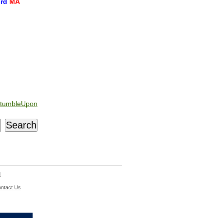
ord
MA
tumbleUpon
d
ntact Us