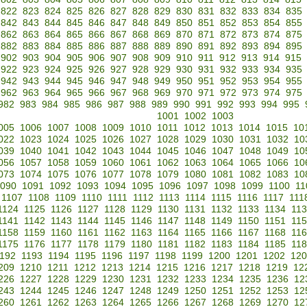
822
823
824
825
826
827
828
829
830
831
832
833
834
835
842
843
844
845
846
847
848
849
850
851
852
853
854
855
862
863
864
865
866
867
868
869
870
871
872
873
874
875
882
883
884
885
886
887
888
889
890
891
892
893
894
895
902
903
904
905
906
907
908
909
910
911
912
913
914
915
922
923
924
925
926
927
928
929
930
931
932
933
934
935
942
943
944
945
946
947
948
949
950
951
952
953
954
955
962
963
964
965
966
967
968
969
970
971
972
973
974
975
982
983
984
985
986
987
988
989
990
991
992
993
994
995
1001
1002
1003
005
1006
1007
1008
1009
1010
1011
1012
1013
1014
1015
10
022
1023
1024
1025
1026
1027
1028
1029
1030
1031
1032
10
039
1040
1041
1042
1043
1044
1045
1046
1047
1048
1049
10
056
1057
1058
1059
1060
1061
1062
1063
1064
1065
1066
10
073
1074
1075
1076
1077
1078
1079
1080
1081
1082
1083
10
090
1091
1092
1093
1094
1095
1096
1097
1098
1099
1100
11
1107
1108
1109
1110
1111
1112
1113
1114
1115
1116
1117
111
1124
1125
1126
1127
1128
1129
1130
1131
1132
1133
1134
11
1141
1142
1143
1144
1145
1146
1147
1148
1149
1150
1151
11
1158
1159
1160
1161
1162
1163
1164
1165
1166
1167
1168
11
1175
1176
1177
1178
1179
1180
1181
1182
1183
1184
1185
11
192
1193
1194
1195
1196
1197
1198
1199
1200
1201
1202
120
209
1210
1211
1212
1213
1214
1215
1216
1217
1218
1219
12
226
1227
1228
1229
1230
1231
1232
1233
1234
1235
1236
12
243
1244
1245
1246
1247
1248
1249
1250
1251
1252
1253
12
260
1261
1262
1263
1264
1265
1266
1267
1268
1269
1270
12