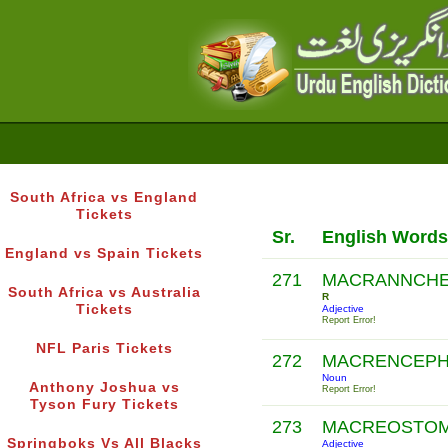
South Africa vs England
Tickets
Sr.
English Words
England vs Spain Tickets
271
MACRANNCHE
South Africa vs Australia
R
Tickets
Adjective
Report Error!
NFL Paris Tickets
272
MACRENCEPH
Noun
Anthony Joshua vs
Report Error!
Tyson Fury Tickets
273
MACREOSTO
Springboks Vs All Blacks
Adjective