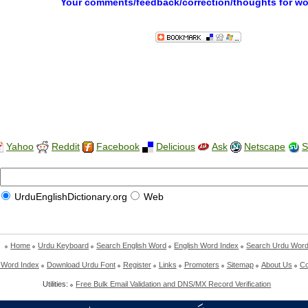
Your comments/feedback/correction/thoughts for w
Yahoo
Reddit
Facebook
Delicious
Ask
Netscape
S
UrduEnglishDictionary.org
Web
Home
Urdu Keyboard
Search English Word
English Word Index
Search Urdu Wor
 Word Index
Download Urdu Font
Register
Links
Promoters
Sitemap
About Us
Co
Utilities:
Free Bulk Email Validation and DNS/MX Record Verification