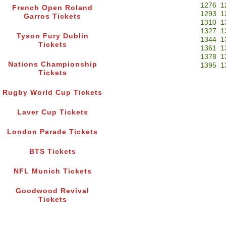
1276
1
French Open Roland
1293
1
Garros Tickets
1310
1
1327
1
Tyson Fury Dublin
1344
1
Tickets
1361
1
1378
1
Nations Championship
1395
1
Tickets
Rugby World Cup Tickets
Laver Cup Tickets
London Parade Tickets
BTS Tickets
NFL Munich Tickets
Goodwood Revival
Tickets