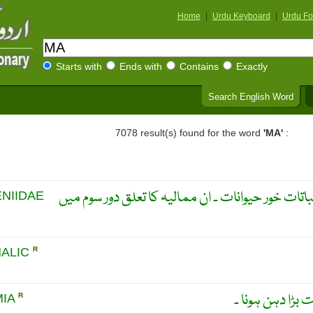
Home
|
Urdu Keyboard
|
Urdu Fo
Starts with
Ends with
Contains
Exactly
Search English Word
7078 result(s) found for the word
'MA'
:
باتات خور حیوانات ۔ ان ممالیہ کا تعلق دور سوم میں
NIIDAE
ALIC
R
 بڑا دہن ہونا ۔
MIA
R