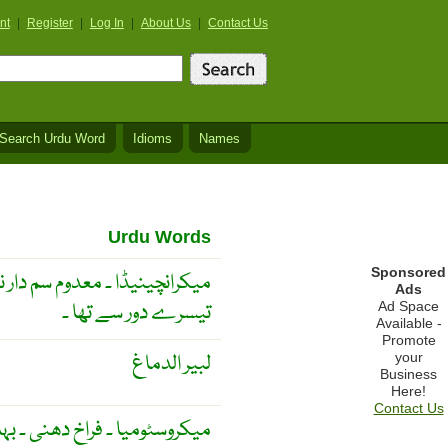
nt
|
Register
|
Log In
|
About Us
|
Contact Us
Search Urdu Word
Idioms
Names
Urdu Words
Sponsored
میکرانچینیڈا ۔ معدوم سم دار ن
Ads
تیسرے دور سے تھا ۔
Ad Space
Available -
Promote
لبیر الدماغ
your
Business
Here!
Contact Us
میکروسٹومیا ۔ فراخ دھنی ۔ بہت