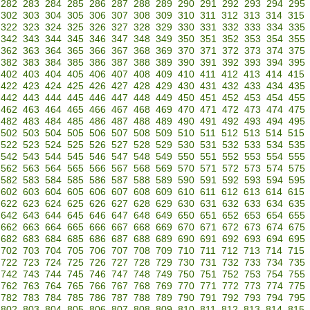
282
283
284
285
286
287
288
289
290
291
292
293
294
295
302
303
304
305
306
307
308
309
310
311
312
313
314
315
322
323
324
325
326
327
328
329
330
331
332
333
334
335
342
343
344
345
346
347
348
349
350
351
352
353
354
355
362
363
364
365
366
367
368
369
370
371
372
373
374
375
382
383
384
385
386
387
388
389
390
391
392
393
394
395
402
403
404
405
406
407
408
409
410
411
412
413
414
415
422
423
424
425
426
427
428
429
430
431
432
433
434
435
442
443
444
445
446
447
448
449
450
451
452
453
454
455
462
463
464
465
466
467
468
469
470
471
472
473
474
475
482
483
484
485
486
487
488
489
490
491
492
493
494
495
502
503
504
505
506
507
508
509
510
511
512
513
514
515
522
523
524
525
526
527
528
529
530
531
532
533
534
535
542
543
544
545
546
547
548
549
550
551
552
553
554
555
562
563
564
565
566
567
568
569
570
571
572
573
574
575
582
583
584
585
586
587
588
589
590
591
592
593
594
595
602
603
604
605
606
607
608
609
610
611
612
613
614
615
622
623
624
625
626
627
628
629
630
631
632
633
634
635
642
643
644
645
646
647
648
649
650
651
652
653
654
655
662
663
664
665
666
667
668
669
670
671
672
673
674
675
682
683
684
685
686
687
688
689
690
691
692
693
694
695
702
703
704
705
706
707
708
709
710
711
712
713
714
715
722
723
724
725
726
727
728
729
730
731
732
733
734
735
742
743
744
745
746
747
748
749
750
751
752
753
754
755
762
763
764
765
766
767
768
769
770
771
772
773
774
775
782
783
784
785
786
787
788
789
790
791
792
793
794
795
802
803
804
805
806
807
808
809
810
811
812
813
814
815