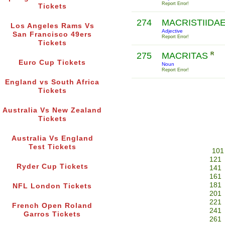
Report Error!
Tickets
274
MACRISTIIDA
Los Angeles Rams Vs
Adjective
San Francisco 49ers
Report Error!
Tickets
275
MACRITAS
R
Euro Cup Tickets
Noun
Report Error!
England vs South Africa
Tickets
Australia Vs New Zealand
Tickets
Australia Vs England
Test Tickets
101
121
Ryder Cup Tickets
141
161
181
NFL London Tickets
201
221
French Open Roland
241
Garros Tickets
261