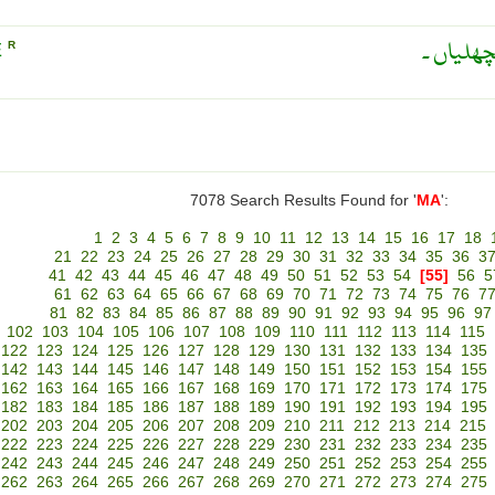
چھلیاں ۔
E
R
7078 Search Results Found for '
MA
':
1
2
3
4
5
6
7
8
9
10
11
12
13
14
15
16
17
18
21
22
23
24
25
26
27
28
29
30
31
32
33
34
35
36
3
41
42
43
44
45
46
47
48
49
50
51
52
53
54
[55]
56
5
61
62
63
64
65
66
67
68
69
70
71
72
73
74
75
76
7
81
82
83
84
85
86
87
88
89
90
91
92
93
94
95
96
97
102
103
104
105
106
107
108
109
110
111
112
113
114
115
122
123
124
125
126
127
128
129
130
131
132
133
134
135
142
143
144
145
146
147
148
149
150
151
152
153
154
155
162
163
164
165
166
167
168
169
170
171
172
173
174
175
182
183
184
185
186
187
188
189
190
191
192
193
194
195
202
203
204
205
206
207
208
209
210
211
212
213
214
215
222
223
224
225
226
227
228
229
230
231
232
233
234
235
242
243
244
245
246
247
248
249
250
251
252
253
254
255
262
263
264
265
266
267
268
269
270
271
272
273
274
275