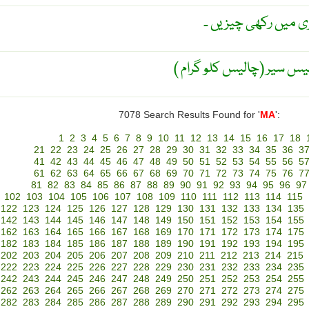
کری میں رکھی چیزیں ۔
7078 Search Results Found for '
MA
':
1
2
3
4
5
6
7
8
9
10
11
12
13
14
15
16
17
18
21
22
23
24
25
26
27
28
29
30
31
32
33
34
35
36
3
41
42
43
44
45
46
47
48
49
50
51
52
53
54
55
56
5
61
62
63
64
65
66
67
68
69
70
71
72
73
74
75
76
7
81
82
83
84
85
86
87
88
89
90
91
92
93
94
95
96
97
102
103
104
105
106
107
108
109
110
111
112
113
114
115
122
123
124
125
126
127
128
129
130
131
132
133
134
135
142
143
144
145
146
147
148
149
150
151
152
153
154
155
162
163
164
165
166
167
168
169
170
171
172
173
174
175
182
183
184
185
186
187
188
189
190
191
192
193
194
195
202
203
204
205
206
207
208
209
210
211
212
213
214
215
222
223
224
225
226
227
228
229
230
231
232
233
234
235
242
243
244
245
246
247
248
249
250
251
252
253
254
255
262
263
264
265
266
267
268
269
270
271
272
273
274
275
282
283
284
285
286
287
288
289
290
291
292
293
294
295