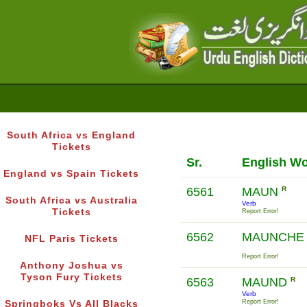
South Africa vs England
Tickets
Sr.
English W
England vs Spain Tickets
6561
MAUN
R
South Africa vs Australia
Verb
Tickets
Report Error!
6562
MAUNCH
NFL Paris Tickets
Report Error!
Anthony Joshua vs
Tyson Fury Tickets
6563
MAUND
R
Verb
Report Error!
Springboks Vs All Blacks