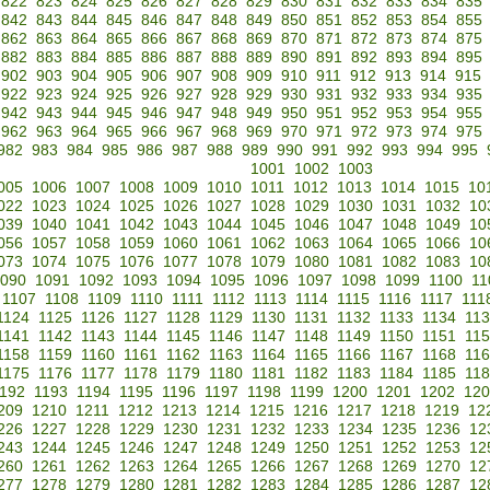
822
823
824
825
826
827
828
829
830
831
832
833
834
835
842
843
844
845
846
847
848
849
850
851
852
853
854
855
862
863
864
865
866
867
868
869
870
871
872
873
874
875
882
883
884
885
886
887
888
889
890
891
892
893
894
895
902
903
904
905
906
907
908
909
910
911
912
913
914
915
922
923
924
925
926
927
928
929
930
931
932
933
934
935
942
943
944
945
946
947
948
949
950
951
952
953
954
955
962
963
964
965
966
967
968
969
970
971
972
973
974
975
982
983
984
985
986
987
988
989
990
991
992
993
994
995
1001
1002
1003
005
1006
1007
1008
1009
1010
1011
1012
1013
1014
1015
10
022
1023
1024
1025
1026
1027
1028
1029
1030
1031
1032
10
039
1040
1041
1042
1043
1044
1045
1046
1047
1048
1049
10
056
1057
1058
1059
1060
1061
1062
1063
1064
1065
1066
10
073
1074
1075
1076
1077
1078
1079
1080
1081
1082
1083
10
090
1091
1092
1093
1094
1095
1096
1097
1098
1099
1100
11
1107
1108
1109
1110
1111
1112
1113
1114
1115
1116
1117
111
1124
1125
1126
1127
1128
1129
1130
1131
1132
1133
1134
11
1141
1142
1143
1144
1145
1146
1147
1148
1149
1150
1151
11
1158
1159
1160
1161
1162
1163
1164
1165
1166
1167
1168
11
1175
1176
1177
1178
1179
1180
1181
1182
1183
1184
1185
11
192
1193
1194
1195
1196
1197
1198
1199
1200
1201
1202
120
209
1210
1211
1212
1213
1214
1215
1216
1217
1218
1219
12
226
1227
1228
1229
1230
1231
1232
1233
1234
1235
1236
12
243
1244
1245
1246
1247
1248
1249
1250
1251
1252
1253
12
260
1261
1262
1263
1264
1265
1266
1267
1268
1269
1270
12
277
1278
1279
1280
1281
1282
1283
1284
1285
1286
1287
12