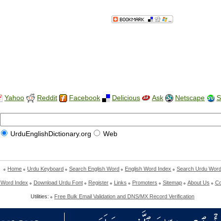
Yahoo
Reddit
Facebook
Delicious
Ask
Netscape
S
UrduEnglishDictionary.org
Web
Home
Urdu Keyboard
Search English Word
English Word Index
Search Urdu Wor
 Word Index
Download Urdu Font
Register
Links
Promoters
Sitemap
About Us
Co
Utilities:
Free Bulk Email Validation and DNS/MX Record Verification