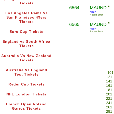
Tickets
6564
MAUND
R
Noun
Los Angeles Rams Vs
Report Error!
San Francisco 49ers
Tickets
6565
MAUND
R
Noun
Euro Cup Tickets
Report Error!
England vs South Africa
Tickets
Australia Vs New Zealand
Tickets
Australia Vs England
101
Test Tickets
121
141
Ryder Cup Tickets
161
181
NFL London Tickets
201
221
241
French Open Roland
261
Garros Tickets
281