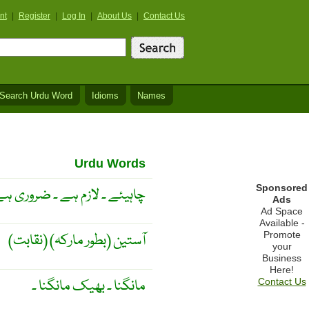
nt
|
Register
|
Log In
|
About Us
|
Contact Us
Search Urdu Word
Idioms
Names
Urdu Words
Sponsored
چاہیئے ۔ لازم ہے ۔ ضروری ہ
Ads
Ad Space
Available -
Promote
(نقابت) آستین (بطور مارکہ)
your
Business
Here!
مانگنا ۔ بھیک مانگنا ۔
Contact Us