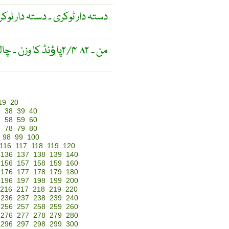
دستہ دار ٹوکری ۔ دستہ دار ٹو
من ۔ ۸۲ ۲/۴پاﺅنڈ کا وزن ۔ چالیس سیر (چالیس کلو گرام )
19
20
7
38
39
40
7
58
59
60
7
78
79
80
98
99
100
116
117
118
119
120
136
137
138
139
140
156
157
158
159
160
176
177
178
179
180
196
197
198
199
200
216
217
218
219
220
236
237
238
239
240
256
257
258
259
260
276
277
278
279
280
296
297
298
299
300