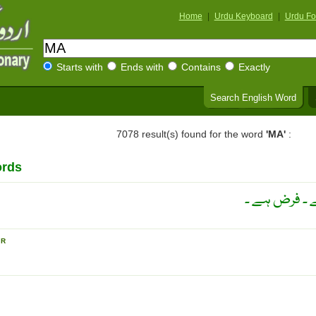
Home
|
Urdu Keyboard
|
Urdu Fo
Starts with
Ends with
Contains
Exactly
Search English Word
7078 result(s) found for the word
'MA'
:
ords
ے ۔ فرض ہے ۔
E
R