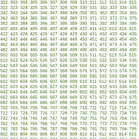
302
303
304
305
306
307
308
309
310
311
312
313
314
315
322
323
324
325
326
327
328
329
330
331
332
333
334
335
342
343
344
345
346
347
348
349
350
351
352
353
354
355
362
363
364
365
366
367
368
369
370
371
372
373
374
375
382
383
384
385
386
387
388
389
390
391
392
393
394
395
402
403
404
405
406
407
408
409
410
411
412
413
414
415
422
423
424
425
426
427
428
429
430
431
432
433
434
435
442
443
444
445
446
447
448
449
450
451
452
453
454
455
462
463
464
465
466
467
468
469
470
471
472
473
474
475
482
483
484
485
486
487
488
489
490
491
492
493
494
495
502
503
504
505
506
507
508
509
510
511
512
513
514
515
522
523
524
525
526
527
528
529
530
531
532
533
534
535
542
543
544
545
546
547
548
549
550
551
552
553
554
555
562
563
564
565
566
567
568
569
570
571
572
573
574
575
582
583
584
585
586
587
588
589
590
591
592
593
594
595
602
603
604
605
606
607
608
609
610
611
612
613
614
615
622
623
624
625
626
627
628
629
630
631
632
633
634
635
642
643
644
645
646
647
648
649
650
651
652
653
654
655
662
663
664
665
666
667
668
669
670
671
672
673
674
675
682
683
684
685
686
687
688
689
690
691
692
693
694
695
702
703
704
705
706
707
708
709
710
711
712
713
714
715
722
723
724
725
726
727
728
729
730
731
732
733
734
735
742
743
744
745
746
747
748
749
750
751
752
753
754
755
762
763
764
765
766
767
768
769
770
771
772
773
774
775
782
783
784
785
786
787
788
789
790
791
792
793
794
795
802
803
804
805
806
807
808
809
810
811
812
813
814
815