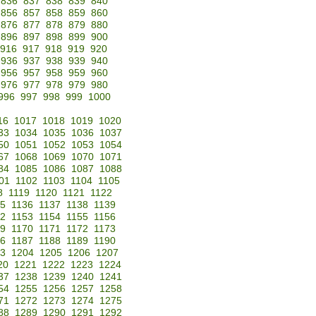
836
837
838
839
840
856
857
858
859
860
876
877
878
879
880
896
897
898
899
900
916
917
918
919
920
936
937
938
939
940
956
957
958
959
960
976
977
978
979
980
996
997
998
999
1000
16
1017
1018
1019
1020
33
1034
1035
1036
1037
50
1051
1052
1053
1054
67
1068
1069
1070
1071
84
1085
1086
1087
1088
01
1102
1103
1104
1105
8
1119
1120
1121
1122
35
1136
1137
1138
1139
52
1153
1154
1155
1156
69
1170
1171
1172
1173
86
1187
1188
1189
1190
3
1204
1205
1206
1207
20
1221
1222
1223
1224
37
1238
1239
1240
1241
54
1255
1256
1257
1258
71
1272
1273
1274
1275
88
1289
1290
1291
1292