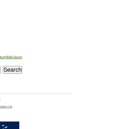
tumbleUpon
d
ntact Us