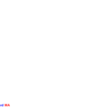
ord
MA