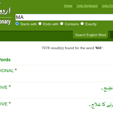
Home
|
Urdu Keyboard
|
Urdu Fo
Starts with
Ends with
Contains
Exactly
Search English Word
7078 result(s) found for the word
'MA'
:
Words
IONAL
R
نضِج ۔
IVE
R
نے کا علاج ۔
IVE
R