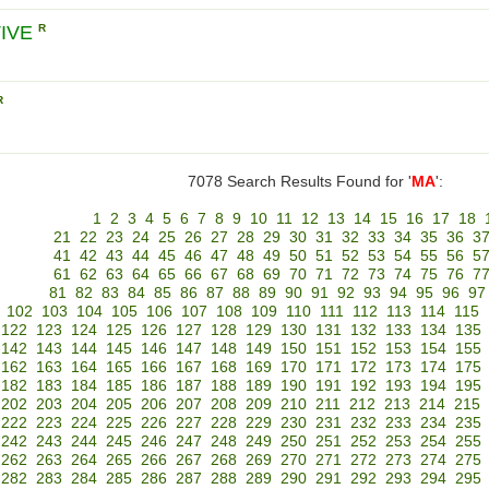
IVE
R
R
7078 Search Results Found for '
MA
':
1
2
3
4
5
6
7
8
9
10
11
12
13
14
15
16
17
18
21
22
23
24
25
26
27
28
29
30
31
32
33
34
35
36
3
41
42
43
44
45
46
47
48
49
50
51
52
53
54
55
56
5
61
62
63
64
65
66
67
68
69
70
71
72
73
74
75
76
7
81
82
83
84
85
86
87
88
89
90
91
92
93
94
95
96
97
102
103
104
105
106
107
108
109
110
111
112
113
114
115
122
123
124
125
126
127
128
129
130
131
132
133
134
135
142
143
144
145
146
147
148
149
150
151
152
153
154
155
162
163
164
165
166
167
168
169
170
171
172
173
174
175
182
183
184
185
186
187
188
189
190
191
192
193
194
195
202
203
204
205
206
207
208
209
210
211
212
213
214
215
222
223
224
225
226
227
228
229
230
231
232
233
234
235
242
243
244
245
246
247
248
249
250
251
252
253
254
255
262
263
264
265
266
267
268
269
270
271
272
273
274
275
282
283
284
285
286
287
288
289
290
291
292
293
294
295