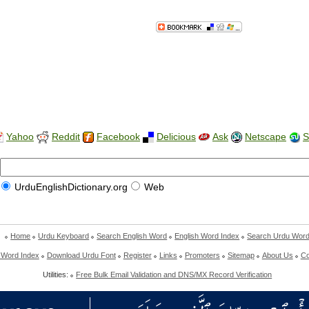
Yahoo
Reddit
Facebook
Delicious
Ask
Netscape
S
UrduEnglishDictionary.org
Web
Home
Urdu Keyboard
Search English Word
English Word Index
Search Urdu Wor
 Word Index
Download Urdu Font
Register
Links
Promoters
Sitemap
About Us
Co
Utilities:
Free Bulk Email Validation and DNS/MX Record Verification