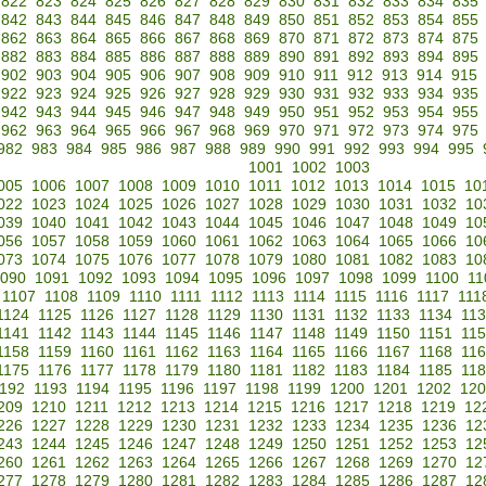
822
823
824
825
826
827
828
829
830
831
832
833
834
835
842
843
844
845
846
847
848
849
850
851
852
853
854
855
862
863
864
865
866
867
868
869
870
871
872
873
874
875
882
883
884
885
886
887
888
889
890
891
892
893
894
895
902
903
904
905
906
907
908
909
910
911
912
913
914
915
922
923
924
925
926
927
928
929
930
931
932
933
934
935
942
943
944
945
946
947
948
949
950
951
952
953
954
955
962
963
964
965
966
967
968
969
970
971
972
973
974
975
982
983
984
985
986
987
988
989
990
991
992
993
994
995
1001
1002
1003
005
1006
1007
1008
1009
1010
1011
1012
1013
1014
1015
10
022
1023
1024
1025
1026
1027
1028
1029
1030
1031
1032
10
039
1040
1041
1042
1043
1044
1045
1046
1047
1048
1049
10
056
1057
1058
1059
1060
1061
1062
1063
1064
1065
1066
10
073
1074
1075
1076
1077
1078
1079
1080
1081
1082
1083
10
090
1091
1092
1093
1094
1095
1096
1097
1098
1099
1100
11
1107
1108
1109
1110
1111
1112
1113
1114
1115
1116
1117
111
1124
1125
1126
1127
1128
1129
1130
1131
1132
1133
1134
11
1141
1142
1143
1144
1145
1146
1147
1148
1149
1150
1151
11
1158
1159
1160
1161
1162
1163
1164
1165
1166
1167
1168
11
1175
1176
1177
1178
1179
1180
1181
1182
1183
1184
1185
11
192
1193
1194
1195
1196
1197
1198
1199
1200
1201
1202
120
209
1210
1211
1212
1213
1214
1215
1216
1217
1218
1219
12
226
1227
1228
1229
1230
1231
1232
1233
1234
1235
1236
12
243
1244
1245
1246
1247
1248
1249
1250
1251
1252
1253
12
260
1261
1262
1263
1264
1265
1266
1267
1268
1269
1270
12
277
1278
1279
1280
1281
1282
1283
1284
1285
1286
1287
12