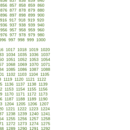
836
837
838
839
840
856
857
858
859
860
876
877
878
879
880
896
897
898
899
900
916
917
918
919
920
936
937
938
939
940
956
957
958
959
960
976
977
978
979
980
996
997
998
999
1000
16
1017
1018
1019
1020
33
1034
1035
1036
1037
50
1051
1052
1053
1054
67
1068
1069
1070
1071
84
1085
1086
1087
1088
01
1102
1103
1104
1105
8
1119
1120
1121
1122
35
1136
1137
1138
1139
52
1153
1154
1155
1156
69
1170
1171
1172
1173
86
1187
1188
1189
1190
3
1204
1205
1206
1207
20
1221
1222
1223
1224
37
1238
1239
1240
1241
54
1255
1256
1257
1258
71
1272
1273
1274
1275
88
1289
1290
1291
1292