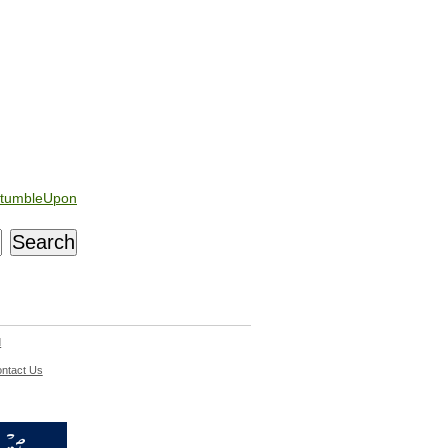
tumbleUpon
d
ntact Us