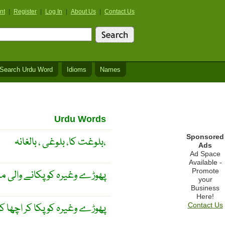
nt
|
Register
|
Log In
|
About Us
|
Contact Us
Search Urdu Word
Idioms
Names
Urdu Words
Sponsored
بلوغت کا، بلوغی ، بالغانہ،
Ads
Ad Space
Available -
Promote
پھوڑے وغیرہ کو پکانے والی م
your
Business
Here!
پھوڑے وغیرہ کو پکا کر اچھا کر
Contact Us