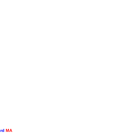
ord
MA