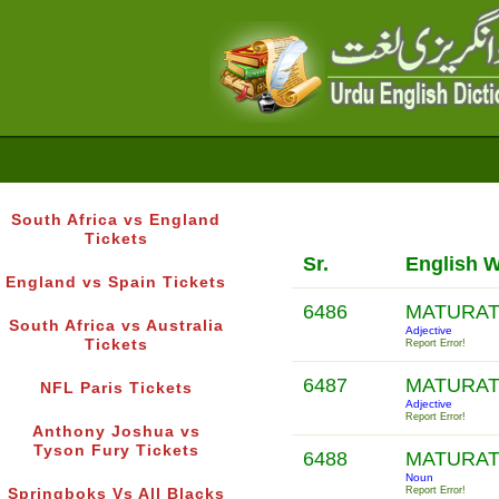
South Africa vs England
Tickets
Sr.
English 
England vs Spain Tickets
6486
MATURAT
South Africa vs Australia
Adjective
Tickets
Report Error!
6487
MATURAT
NFL Paris Tickets
Adjective
Report Error!
Anthony Joshua vs
Tyson Fury Tickets
6488
MATURAT
Noun
Report Error!
Springboks Vs All Blacks