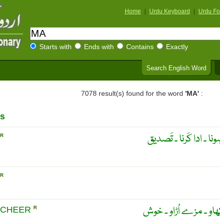
Home
|
Urdu Keyboard
|
Urdu Fo
Starts with
Ends with
Contains
Exactly
Search English Word
7078 result(s) found for the word
'MA'
:
s
ونا ۔ ادا کَرنا ۔ تَصدیق
R
R
او ۔ مزے اُڑاو ۔ خوش
 CHEER
R