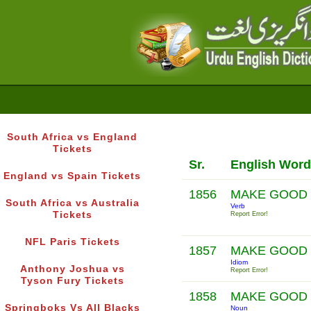
South Africa vs England
Tickets
Sr.
English Word
England vs Spain Tickets
1856
MAKE GOOD
South Africa vs Australia
Verb
Tickets
Report Error!
NFL Paris Tickets
1857
MAKE GOOD
Idiom
Anthony Joshua vs
Report Error!
Tyson Fury Tickets
1858
MAKE GOOD
Springboks Vs All Blacks
Noun