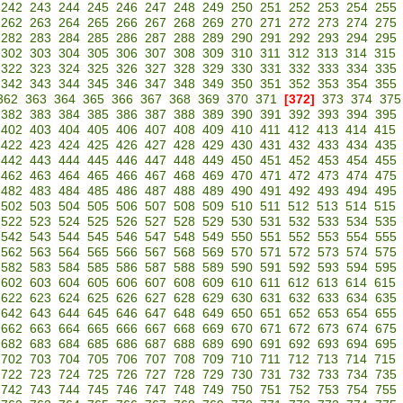
242
243
244
245
246
247
248
249
250
251
252
253
254
255
262
263
264
265
266
267
268
269
270
271
272
273
274
275
282
283
284
285
286
287
288
289
290
291
292
293
294
295
302
303
304
305
306
307
308
309
310
311
312
313
314
315
322
323
324
325
326
327
328
329
330
331
332
333
334
335
342
343
344
345
346
347
348
349
350
351
352
353
354
355
362
363
364
365
366
367
368
369
370
371
[372]
373
374
375
382
383
384
385
386
387
388
389
390
391
392
393
394
395
402
403
404
405
406
407
408
409
410
411
412
413
414
415
422
423
424
425
426
427
428
429
430
431
432
433
434
435
442
443
444
445
446
447
448
449
450
451
452
453
454
455
462
463
464
465
466
467
468
469
470
471
472
473
474
475
482
483
484
485
486
487
488
489
490
491
492
493
494
495
502
503
504
505
506
507
508
509
510
511
512
513
514
515
522
523
524
525
526
527
528
529
530
531
532
533
534
535
542
543
544
545
546
547
548
549
550
551
552
553
554
555
562
563
564
565
566
567
568
569
570
571
572
573
574
575
582
583
584
585
586
587
588
589
590
591
592
593
594
595
602
603
604
605
606
607
608
609
610
611
612
613
614
615
622
623
624
625
626
627
628
629
630
631
632
633
634
635
642
643
644
645
646
647
648
649
650
651
652
653
654
655
662
663
664
665
666
667
668
669
670
671
672
673
674
675
682
683
684
685
686
687
688
689
690
691
692
693
694
695
702
703
704
705
706
707
708
709
710
711
712
713
714
715
722
723
724
725
726
727
728
729
730
731
732
733
734
735
742
743
744
745
746
747
748
749
750
751
752
753
754
755