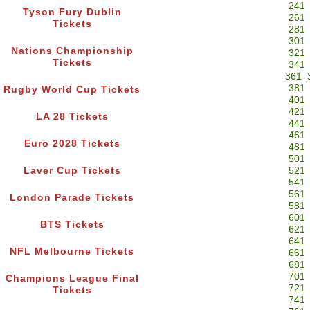
241
Tyson Fury Dublin
261
Tickets
281
301
Nations Championship
321
Tickets
341
361
381
Rugby World Cup Tickets
401
421
LA 28 Tickets
441
461
Euro 2028 Tickets
481
501
Laver Cup Tickets
521
541
561
London Parade Tickets
581
601
BTS Tickets
621
641
NFL Melbourne Tickets
661
681
701
Champions League Final
721
Tickets
741