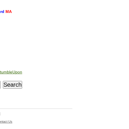
ord
MA
tumbleUpon
d
ntact Us