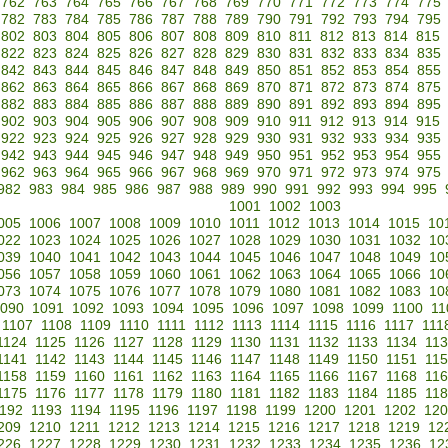
762
763
764
765
766
767
768
769
770
771
772
773
774
775
782
783
784
785
786
787
788
789
790
791
792
793
794
795
802
803
804
805
806
807
808
809
810
811
812
813
814
815
822
823
824
825
826
827
828
829
830
831
832
833
834
835
842
843
844
845
846
847
848
849
850
851
852
853
854
855
862
863
864
865
866
867
868
869
870
871
872
873
874
875
882
883
884
885
886
887
888
889
890
891
892
893
894
895
902
903
904
905
906
907
908
909
910
911
912
913
914
915
922
923
924
925
926
927
928
929
930
931
932
933
934
935
942
943
944
945
946
947
948
949
950
951
952
953
954
955
962
963
964
965
966
967
968
969
970
971
972
973
974
975
982
983
984
985
986
987
988
989
990
991
992
993
994
995
1001
1002
1003
005
1006
1007
1008
1009
1010
1011
1012
1013
1014
1015
10
022
1023
1024
1025
1026
1027
1028
1029
1030
1031
1032
10
039
1040
1041
1042
1043
1044
1045
1046
1047
1048
1049
10
056
1057
1058
1059
1060
1061
1062
1063
1064
1065
1066
10
073
1074
1075
1076
1077
1078
1079
1080
1081
1082
1083
10
090
1091
1092
1093
1094
1095
1096
1097
1098
1099
1100
11
1107
1108
1109
1110
1111
1112
1113
1114
1115
1116
1117
111
1124
1125
1126
1127
1128
1129
1130
1131
1132
1133
1134
11
1141
1142
1143
1144
1145
1146
1147
1148
1149
1150
1151
11
1158
1159
1160
1161
1162
1163
1164
1165
1166
1167
1168
11
1175
1176
1177
1178
1179
1180
1181
1182
1183
1184
1185
11
192
1193
1194
1195
1196
1197
1198
1199
1200
1201
1202
120
209
1210
1211
1212
1213
1214
1215
1216
1217
1218
1219
12
226
1227
1228
1229
1230
1231
1232
1233
1234
1235
1236
12