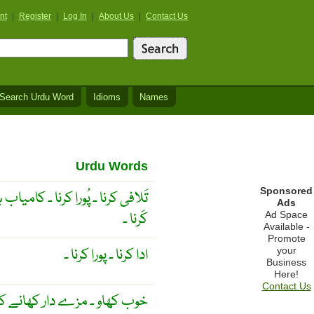
nt
|
Register
|
Log In
|
About Us
|
Contact Us
Search Urdu Word
Idioms
Names
Urdu Words
Sponsored
تَلافی کرنا ۔ پُورا کرنا ۔ کامیاب ہ
Ads
کَرنا ۔
Ad Space
Available -
Promote
ادا کرنا ۔ پورا کرنا ۔
your
Business
Here!
Contact Us
خوب کھاو ۔ مزے دار کھانے کھ