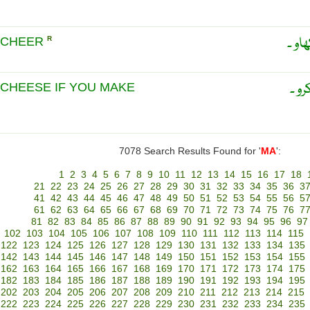
او ۔
 CHEER
R
رو ۔
CHEESE IF YOU MAKE
7078 Search Results Found for '
MA
':
1
2
3
4
5
6
7
8
9
10
11
12
13
14
15
16
17
18
21
22
23
24
25
26
27
28
29
30
31
32
33
34
35
36
3
41
42
43
44
45
46
47
48
49
50
51
52
53
54
55
56
5
61
62
63
64
65
66
67
68
69
70
71
72
73
74
75
76
7
81
82
83
84
85
86
87
88
89
90
91
92
93
94
95
96
97
102
103
104
105
106
107
108
109
110
111
112
113
114
115
122
123
124
125
126
127
128
129
130
131
132
133
134
135
142
143
144
145
146
147
148
149
150
151
152
153
154
155
162
163
164
165
166
167
168
169
170
171
172
173
174
175
182
183
184
185
186
187
188
189
190
191
192
193
194
195
202
203
204
205
206
207
208
209
210
211
212
213
214
215
222
223
224
225
226
227
228
229
230
231
232
233
234
235