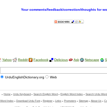
Your comments/feedback/correction/thoughts for w
Yahoo
Reddit
Facebook
Delicious
Ask
Netscape
S
UrduEnglishDictionary.org
Web
Home
Urdu Keyboard
Search English Word
English Word Index
Search Urdu Wor
 Word Index
Download Urdu Font
Register
Links
Promoters
Sitemap
About Us
Co