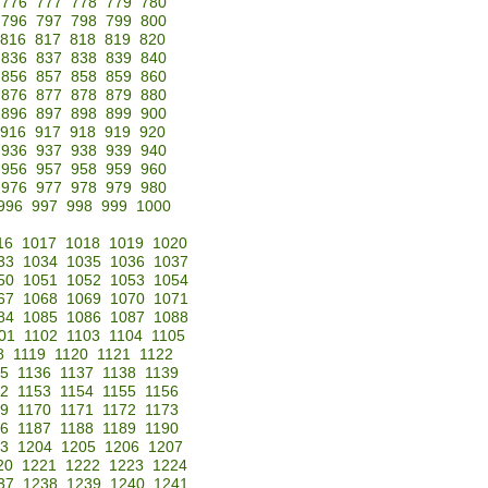
776
777
778
779
780
796
797
798
799
800
816
817
818
819
820
836
837
838
839
840
856
857
858
859
860
876
877
878
879
880
896
897
898
899
900
916
917
918
919
920
936
937
938
939
940
956
957
958
959
960
976
977
978
979
980
996
997
998
999
1000
16
1017
1018
1019
1020
33
1034
1035
1036
1037
50
1051
1052
1053
1054
67
1068
1069
1070
1071
84
1085
1086
1087
1088
01
1102
1103
1104
1105
8
1119
1120
1121
1122
35
1136
1137
1138
1139
52
1153
1154
1155
1156
69
1170
1171
1172
1173
86
1187
1188
1189
1190
3
1204
1205
1206
1207
20
1221
1222
1223
1224
37
1238
1239
1240
1241