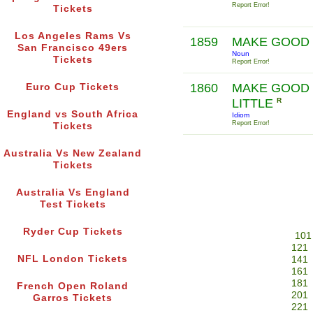
Report Error!
Tickets
Los Angeles Rams Vs
1859
MAKE GOOD
San Francisco 49ers
Noun
Tickets
Report Error!
1860
MAKE GOOD 
Euro Cup Tickets
LITTLE
R
England vs South Africa
Idiom
Report Error!
Tickets
Australia Vs New Zealand
Tickets
Australia Vs England
Test Tickets
Ryder Cup Tickets
101
121
NFL London Tickets
141
161
181
French Open Roland
201
Garros Tickets
221