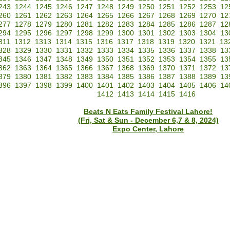
243
1244
1245
1246
1247
1248
1249
1250
1251
1252
1253
12
260
1261
1262
1263
1264
1265
1266
1267
1268
1269
1270
12
277
1278
1279
1280
1281
1282
1283
1284
1285
1286
1287
12
294
1295
1296
1297
1298
1299
1300
1301
1302
1303
1304
13
311
1312
1313
1314
1315
1316
1317
1318
1319
1320
1321
13
328
1329
1330
1331
1332
1333
1334
1335
1336
1337
1338
13
345
1346
1347
1348
1349
1350
1351
1352
1353
1354
1355
13
362
1363
1364
1365
1366
1367
1368
1369
1370
1371
1372
13
379
1380
1381
1382
1383
1384
1385
1386
1387
1388
1389
13
396
1397
1398
1399
1400
1401
1402
1403
1404
1405
1406
14
1412
1413
1414
1415
1416
Beats N Eats Family Festival Lahore!
(Fri, Sat & Sun - December 6,7 & 8, 2024)
Expo Center, Lahore