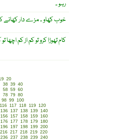
رہو ۔
خوب کھاو ۔ مزے دار کھانے کھ
کام تھوڑا کرو تو کم از کم اچھا تو ک
19
20
7
38
39
40
7
58
59
60
7
78
79
80
98
99
100
116
117
118
119
120
136
137
138
139
140
156
157
158
159
160
176
177
178
179
180
196
197
198
199
200
216
217
218
219
220
236
237
238
239
240