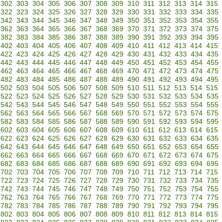
302
303
304
305
306
307
308
309
310
311
312
313
314
315
322
323
324
325
326
327
328
329
330
331
332
333
334
335
342
343
344
345
346
347
348
349
350
351
352
353
354
355
362
363
364
365
366
367
368
369
370
371
372
373
374
375
382
383
384
385
386
387
388
389
390
391
392
393
394
395
402
403
404
405
406
407
408
409
410
411
412
413
414
415
422
423
424
425
426
427
428
429
430
431
432
433
434
435
442
443
444
445
446
447
448
449
450
451
452
453
454
455
462
463
464
465
466
467
468
469
470
471
472
473
474
475
482
483
484
485
486
487
488
489
490
491
492
493
494
495
502
503
504
505
506
507
508
509
510
511
512
513
514
515
522
523
524
525
526
527
528
529
530
531
532
533
534
535
542
543
544
545
546
547
548
549
550
551
552
553
554
555
562
563
564
565
566
567
568
569
570
571
572
573
574
575
582
583
584
585
586
587
588
589
590
591
592
593
594
595
602
603
604
605
606
607
608
609
610
611
612
613
614
615
622
623
624
625
626
627
628
629
630
631
632
633
634
635
642
643
644
645
646
647
648
649
650
651
652
653
654
655
662
663
664
665
666
667
668
669
670
671
672
673
674
675
682
683
684
685
686
687
688
689
690
691
692
693
694
695
702
703
704
705
706
707
708
709
710
711
712
713
714
715
722
723
724
725
726
727
728
729
730
731
732
733
734
735
742
743
744
745
746
747
748
749
750
751
752
753
754
755
762
763
764
765
766
767
768
769
770
771
772
773
774
775
782
783
784
785
786
787
788
789
790
791
792
793
794
795
802
803
804
805
806
807
808
809
810
811
812
813
814
815