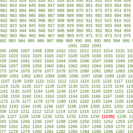
822
823
824
825
826
827
828
829
830
831
832
833
834
835
842
843
844
845
846
847
848
849
850
851
852
853
854
855
862
863
864
865
866
867
868
869
870
871
872
873
874
875
882
883
884
885
886
887
888
889
890
891
892
893
894
895
902
903
904
905
906
907
908
909
910
911
912
913
914
915
922
923
924
925
926
927
928
929
930
931
932
933
934
935
942
943
944
945
946
947
948
949
950
951
952
953
954
955
962
963
964
965
966
967
968
969
970
971
972
973
974
975
982
983
984
985
986
987
988
989
990
991
992
993
994
995
1001
1002
1003
005
1006
1007
1008
1009
1010
1011
1012
1013
1014
1015
10
022
1023
1024
1025
1026
1027
1028
1029
1030
1031
1032
10
039
1040
1041
1042
1043
1044
1045
1046
1047
1048
1049
10
056
1057
1058
1059
1060
1061
1062
1063
1064
1065
1066
10
073
1074
1075
1076
1077
1078
1079
1080
1081
1082
1083
10
090
1091
1092
1093
1094
1095
1096
1097
1098
1099
1100
11
1107
1108
1109
1110
1111
1112
1113
1114
1115
1116
1117
111
1124
1125
1126
1127
1128
1129
1130
1131
1132
1133
1134
11
1141
1142
1143
1144
1145
1146
1147
1148
1149
1150
1151
11
1158
1159
1160
1161
1162
1163
1164
1165
1166
1167
1168
11
1175
1176
1177
1178
1179
1180
1181
1182
1183
1184
1185
11
192
1193
1194
1195
1196
1197
1198
1199
1200
1201
1202
120
209
1210
1211
1212
1213
1214
1215
1216
1217
1218
1219
12
26
1227
1228
1229
1230
1231
1232
1233
1234
[1235]
1236
1
243
1244
1245
1246
1247
1248
1249
1250
1251
1252
1253
12
260
1261
1262
1263
1264
1265
1266
1267
1268
1269
1270
12
277
1278
1279
1280
1281
1282
1283
1284
1285
1286
1287
12