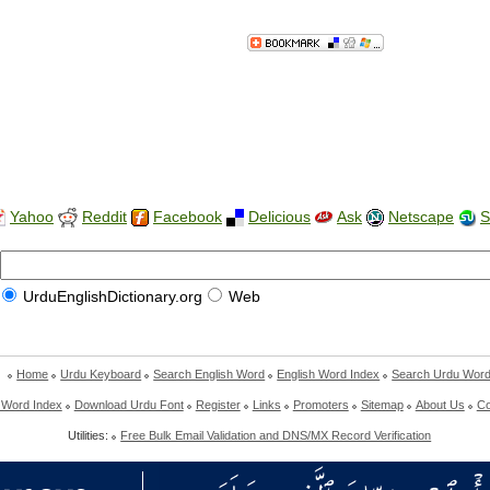
Yahoo
Reddit
Facebook
Delicious
Ask
Netscape
S
UrduEnglishDictionary.org
Web
Home
Urdu Keyboard
Search English Word
English Word Index
Search Urdu Wor
 Word Index
Download Urdu Font
Register
Links
Promoters
Sitemap
About Us
Co
Utilities:
Free Bulk Email Validation and DNS/MX Record Verification