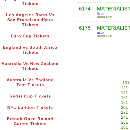
Tickets
6174
MATERIALIS
Noun
Los Angeles Rams Vs
Report Error!
San Francisco 49ers
Tickets
6175
MATERIALIS
Noun
Euro Cup Tickets
Report Error!
England vs South Africa
Tickets
Australia Vs New Zealand
Tickets
Australia Vs England
101
Test Tickets
121
141
Ryder Cup Tickets
161
181
NFL London Tickets
201
221
241
French Open Roland
261
Garros Tickets
281