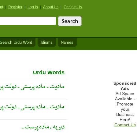
nt
|
Register
|
Log In
|
About Us
|
Contact Us
Search Urdu Word
Idioms
Names
Urdu Words
Sponsored
مادیت ۔ مادہ پرستی ۔ دولت پر
Ads
Ad Space
Available -
Promote
مادیت ۔ مادہ پرستی ۔ دولت پر
your
Business
Here!
دہریہ ، مادہ پرست ۔
Contact Us