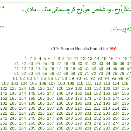
ُنکَر رُوح ۔ وہ شَخص جو رُوح کو جِسمانی مانے ۔ مادّی ۔
T
R
دہ پرست ۔
T
R
7078 Search Results Found for '
MA
':
1
2
3
4
5
6
7
8
9
10
11
12
13
14
15
16
17
18
21
22
23
24
25
26
27
28
29
30
31
32
33
34
35
36
3
41
42
43
44
45
46
47
48
49
50
51
52
53
54
55
56
5
61
62
63
64
65
66
67
68
69
70
71
72
73
74
75
76
7
81
82
83
84
85
86
87
88
89
90
91
92
93
94
95
96
97
102
103
104
105
106
107
108
109
110
111
112
113
114
115
122
123
124
125
126
127
128
129
130
131
132
133
134
135
142
143
144
145
146
147
148
149
150
151
152
153
154
155
162
163
164
165
166
167
168
169
170
171
172
173
174
175
182
183
184
185
186
187
188
189
190
191
192
193
194
195
202
203
204
205
206
207
208
209
210
211
212
213
214
215
222
223
224
225
226
227
228
229
230
231
232
233
234
235
242
243
244
245
246
247
248
249
250
251
252
253
254
255
262
263
264
265
266
267
268
269
270
271
272
273
274
275
282
283
284
285
286
287
288
289
290
291
292
293
294
295