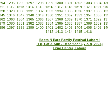
294
1295
1296
1297
1298
1299
1300
1301
1302
1303
1304
13
311
1312
1313
1314
1315
1316
1317
1318
1319
1320
1321
13
328
1329
1330
1331
1332
1333
1334
1335
1336
1337
1338
13
345
1346
1347
1348
1349
1350
1351
1352
1353
1354
1355
13
362
1363
1364
1365
1366
1367
1368
1369
1370
1371
1372
13
379
1380
1381
1382
1383
1384
1385
1386
1387
1388
1389
13
396
1397
1398
1399
1400
1401
1402
1403
1404
1405
1406
14
1412
1413
1414
1415
1416
Beats N Eats Family Festival Lahore!
(Fri, Sat & Sun - December 6,7 & 8, 2024)
Expo Center, Lahore