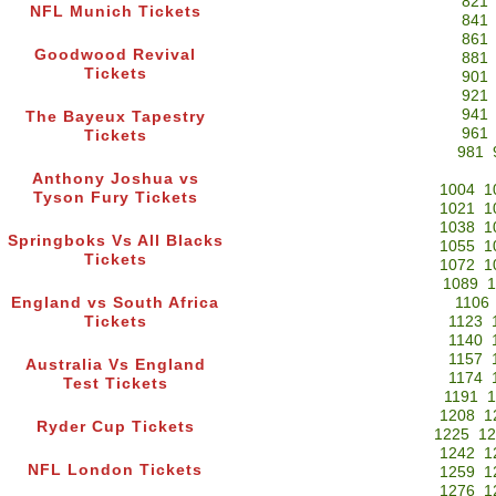
821
NFL Munich Tickets
841
861
Goodwood Revival
881
Tickets
901
921
941
The Bayeux Tapestry
961
Tickets
981
Anthony Joshua vs
1004
1
Tyson Fury Tickets
1021
1
1038
1
Springboks Vs All Blacks
1055
1
Tickets
1072
1
1089
1
England vs South Africa
1106
Tickets
1123
1140
1157
Australia Vs England
1174
Test Tickets
1191
1
1208
1
Ryder Cup Tickets
1225
12
1242
1
NFL London Tickets
1259
1
1276
1