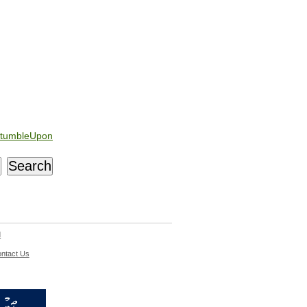
tumbleUpon
d
ntact Us