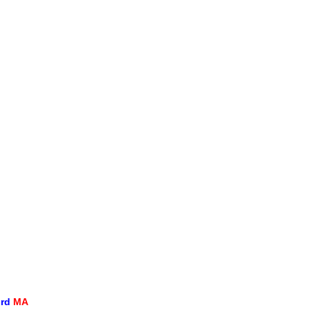
ord
MA