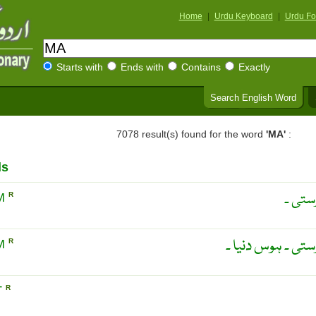
Home
|
Urdu Keyboard
|
Urdu Fo
Starts with
Ends with
Contains
Exactly
Search English Word
7078 result(s) found for the word
'MA'
:
ds
ستی ۔
SM
R
ستی ۔ ہوس دنیا ۔
SM
R
T
R