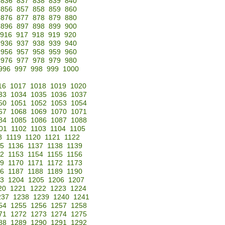
836
837
838
839
840
856
857
858
859
860
876
877
878
879
880
896
897
898
899
900
916
917
918
919
920
936
937
938
939
940
956
957
958
959
960
976
977
978
979
980
996
997
998
999
1000
16
1017
1018
1019
1020
33
1034
1035
1036
1037
50
1051
1052
1053
1054
67
1068
1069
1070
1071
84
1085
1086
1087
1088
01
1102
1103
1104
1105
8
1119
1120
1121
1122
35
1136
1137
1138
1139
52
1153
1154
1155
1156
69
1170
1171
1172
1173
86
1187
1188
1189
1190
3
1204
1205
1206
1207
20
1221
1222
1223
1224
237
1238
1239
1240
1241
54
1255
1256
1257
1258
71
1272
1273
1274
1275
88
1289
1290
1291
1292