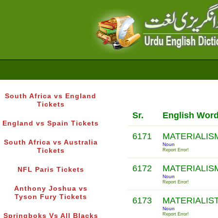
South Africa vs England
Tickets
Sr.
English Wor
England vs Spain Tickets
6171
MATERIALI
South Africa vs Australia
Noun
Tickets
Report Error!
6172
MATERIALI
NFL Paris Tickets
Noun
Report Error!
Anthony Joshua vs
Tyson Fury Tickets
6173
MATERIALIS
Noun
Report Error!
Springboks Vs All Blacks