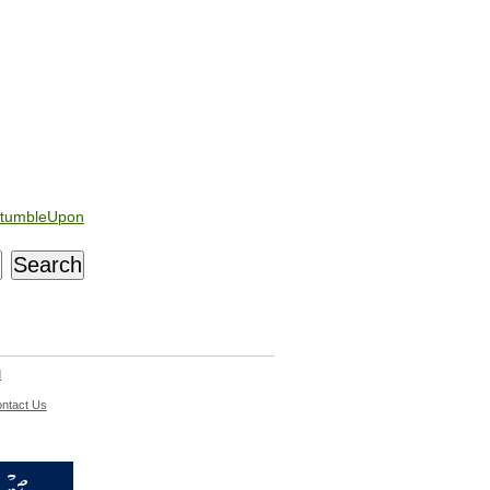
tumbleUpon
d
ntact Us