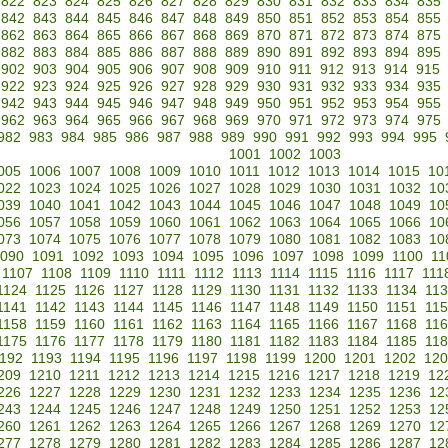
822
823
824
825
826
827
828
829
830
831
832
833
834
835
842
843
844
845
846
847
848
849
850
851
852
853
854
855
862
863
864
865
866
867
868
869
870
871
872
873
874
875
882
883
884
885
886
887
888
889
890
891
892
893
894
895
902
903
904
905
906
907
908
909
910
911
912
913
914
915
922
923
924
925
926
927
928
929
930
931
932
933
934
935
942
943
944
945
946
947
948
949
950
951
952
953
954
955
962
963
964
965
966
967
968
969
970
971
972
973
974
975
982
983
984
985
986
987
988
989
990
991
992
993
994
995
1001
1002
1003
005
1006
1007
1008
1009
1010
1011
1012
1013
1014
1015
10
022
1023
1024
1025
1026
1027
1028
1029
1030
1031
1032
10
039
1040
1041
1042
1043
1044
1045
1046
1047
1048
1049
10
056
1057
1058
1059
1060
1061
1062
1063
1064
1065
1066
10
073
1074
1075
1076
1077
1078
1079
1080
1081
1082
1083
10
090
1091
1092
1093
1094
1095
1096
1097
1098
1099
1100
11
1107
1108
1109
1110
1111
1112
1113
1114
1115
1116
1117
111
1124
1125
1126
1127
1128
1129
1130
1131
1132
1133
1134
11
1141
1142
1143
1144
1145
1146
1147
1148
1149
1150
1151
11
1158
1159
1160
1161
1162
1163
1164
1165
1166
1167
1168
11
1175
1176
1177
1178
1179
1180
1181
1182
1183
1184
1185
11
192
1193
1194
1195
1196
1197
1198
1199
1200
1201
1202
120
209
1210
1211
1212
1213
1214
1215
1216
1217
1218
1219
12
226
1227
1228
1229
1230
1231
1232
1233
1234
1235
1236
12
243
1244
1245
1246
1247
1248
1249
1250
1251
1252
1253
12
260
1261
1262
1263
1264
1265
1266
1267
1268
1269
1270
12
277
1278
1279
1280
1281
1282
1283
1284
1285
1286
1287
12