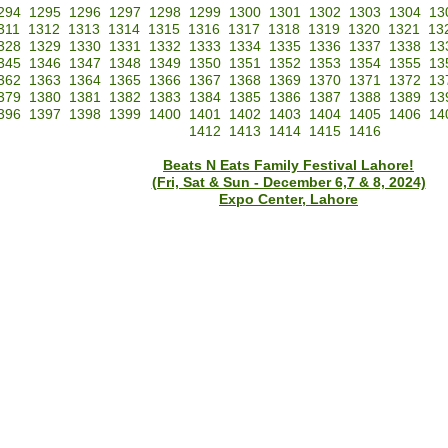
294
1295
1296
1297
1298
1299
1300
1301
1302
1303
1304
13
311
1312
1313
1314
1315
1316
1317
1318
1319
1320
1321
13
328
1329
1330
1331
1332
1333
1334
1335
1336
1337
1338
13
345
1346
1347
1348
1349
1350
1351
1352
1353
1354
1355
13
362
1363
1364
1365
1366
1367
1368
1369
1370
1371
1372
13
379
1380
1381
1382
1383
1384
1385
1386
1387
1388
1389
13
396
1397
1398
1399
1400
1401
1402
1403
1404
1405
1406
14
1412
1413
1414
1415
1416
Beats N Eats Family Festival Lahore!
(Fri, Sat & Sun - December 6,7 & 8, 2024)
Expo Center, Lahore