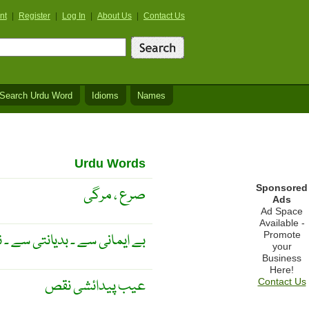
nt
|
Register
|
Log In
|
About Us
|
Contact Us
Search Urdu Word
Idioms
Names
Urdu Words
Sponsored
صرع ، مرگی
Ads
Ad Space
Available -
Promote
بے ایمانی سے ۔ بدیانتی سے ۔ ناجا
your
Business
Here!
عیب پیدائشی نقص
Contact Us