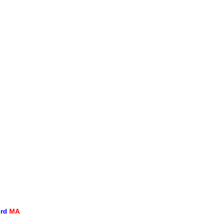
ord
MA