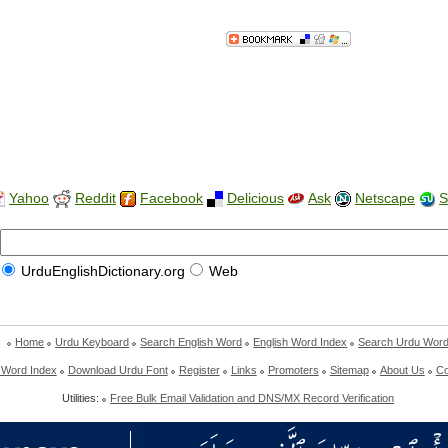
Yahoo
Reddit
Facebook
Delicious
Ask
Netscape
S
UrduEnglishDictionary.org
Web
Home
Urdu Keyboard
Search English Word
English Word Index
Search Urdu Wor
 Word Index
Download Urdu Font
Register
Links
Promoters
Sitemap
About Us
Co
Utilities:
Free Bulk Email Validation and DNS/MX Record Verification