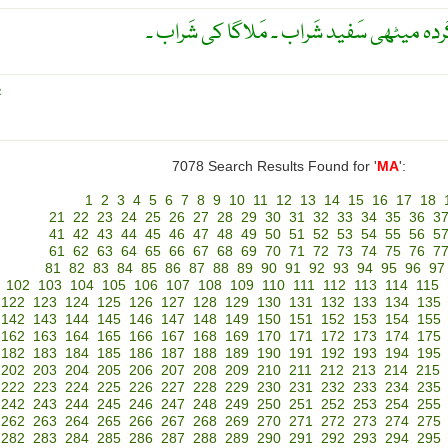
ردہ میٹھی سَفید شَراب ۔ مَلاگا کی شَراب ۔
R
7078 Search Results Found for '
MA
':
1
2
3
4
5
6
7
8
9
10
11
12
13
14
15
16
17
18
21
22
23
24
25
26
27
28
29
30
31
32
33
34
35
36
3
41
42
43
44
45
46
47
48
49
50
51
52
53
54
55
56
5
61
62
63
64
65
66
67
68
69
70
71
72
73
74
75
76
7
81
82
83
84
85
86
87
88
89
90
91
92
93
94
95
96
97
102
103
104
105
106
107
108
109
110
111
112
113
114
115
122
123
124
125
126
127
128
129
130
131
132
133
134
135
142
143
144
145
146
147
148
149
150
151
152
153
154
155
162
163
164
165
166
167
168
169
170
171
172
173
174
175
182
183
184
185
186
187
188
189
190
191
192
193
194
195
202
203
204
205
206
207
208
209
210
211
212
213
214
215
222
223
224
225
226
227
228
229
230
231
232
233
234
235
242
243
244
245
246
247
248
249
250
251
252
253
254
255
262
263
264
265
266
267
268
269
270
271
272
273
274
275
282
283
284
285
286
287
288
289
290
291
292
293
294
295