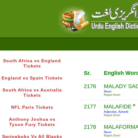
South Africa vs England
Tickets
Sr.
English Wor
England vs Spain Tickets
2176
MALADY SA
South Africa vs Australia
Noun
Tickets
Report Error!
2177
MALAFIDE
R
NFL Paris Tickets
Adjective, Adverb
Report Error!
Anthony Joshua vs
Tyson Fury Tickets
2178
MALAFORMA
Noun
Report Error!
Springboks Vs All Blacks