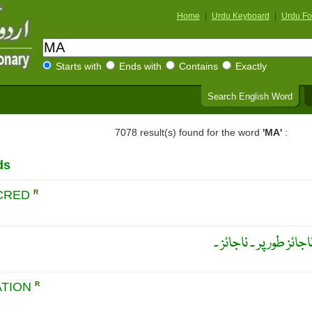
Home
|
Urdu Keyboard
|
Urdu Fo
Starts with
Ends with
Contains
Exactly
Search English Word
7078 result(s) found for the word
'MA'
:
ds
CRED
R
ئز طور پر ۔ ناجائز ۔
TION
R