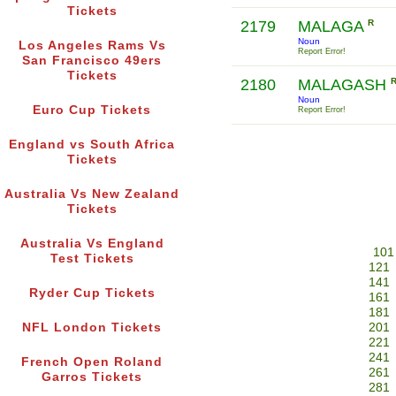
Tickets
2179
MALAGA
R
Noun
Los Angeles Rams Vs
Report Error!
San Francisco 49ers
Tickets
2180
MALAGASH
Noun
Euro Cup Tickets
Report Error!
England vs South Africa
Tickets
Australia Vs New Zealand
Tickets
Australia Vs England
101
Test Tickets
121
141
Ryder Cup Tickets
161
181
NFL London Tickets
201
221
241
French Open Roland
261
Garros Tickets
281