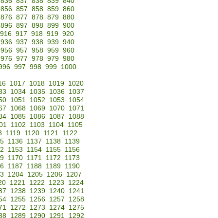
836
837
838
839
840
856
857
858
859
860
876
877
878
879
880
896
897
898
899
900
916
917
918
919
920
936
937
938
939
940
956
957
958
959
960
976
977
978
979
980
996
997
998
999
1000
16
1017
1018
1019
1020
33
1034
1035
1036
1037
50
1051
1052
1053
1054
67
1068
1069
1070
1071
84
1085
1086
1087
1088
01
1102
1103
1104
1105
8
1119
1120
1121
1122
35
1136
1137
1138
1139
52
1153
1154
1155
1156
69
1170
1171
1172
1173
86
1187
1188
1189
1190
3
1204
1205
1206
1207
20
1221
1222
1223
1224
37
1238
1239
1240
1241
54
1255
1256
1257
1258
71
1272
1273
1274
1275
88
1289
1290
1291
1292