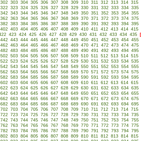
302
303
304
305
306
307
308
309
310
311
312
313
314
315
322
323
324
325
326
327
328
329
330
331
332
333
334
335
342
343
344
345
346
347
348
349
350
351
352
353
354
355
362
363
364
365
366
367
368
369
370
371
372
373
374
375
382
383
384
385
386
387
388
389
390
391
392
393
394
395
402
403
404
405
406
407
408
409
410
411
412
413
414
415
422
423
424
425
426
427
428
429
430
431
432
433
434
435
442
443
444
445
446
447
448
449
450
451
452
453
454
455
462
463
464
465
466
467
468
469
470
471
472
473
474
475
482
483
484
485
486
487
488
489
490
491
492
493
494
495
502
503
504
505
506
507
508
509
510
511
512
513
514
515
522
523
524
525
526
527
528
529
530
531
532
533
534
535
542
543
544
545
546
547
548
549
550
551
552
553
554
555
562
563
564
565
566
567
568
569
570
571
572
573
574
575
582
583
584
585
586
587
588
589
590
591
592
593
594
595
602
603
604
605
606
607
608
609
610
611
612
613
614
615
622
623
624
625
626
627
628
629
630
631
632
633
634
635
642
643
644
645
646
647
648
649
650
651
652
653
654
655
662
663
664
665
666
667
668
669
670
671
672
673
674
675
682
683
684
685
686
687
688
689
690
691
692
693
694
695
702
703
704
705
706
707
708
709
710
711
712
713
714
715
722
723
724
725
726
727
728
729
730
731
732
733
734
735
742
743
744
745
746
747
748
749
750
751
752
753
754
755
762
763
764
765
766
767
768
769
770
771
772
773
774
775
782
783
784
785
786
787
788
789
790
791
792
793
794
795
802
803
804
805
806
807
808
809
810
811
812
813
814
815