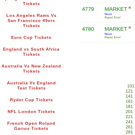
Tickets
4779
MARKET
R
Noun
Los Angeles Rams Vs
Report Error!
San Francisco 49ers
Tickets
4780
MARKET
R
Noun
Euro Cup Tickets
Report Error!
England vs South Africa
Tickets
Australia Vs New Zealand
Tickets
Australia Vs England
101
Test Tickets
121
141
Ryder Cup Tickets
161
181
NFL London Tickets
201
221
241
French Open Roland
261
Garros Tickets
281