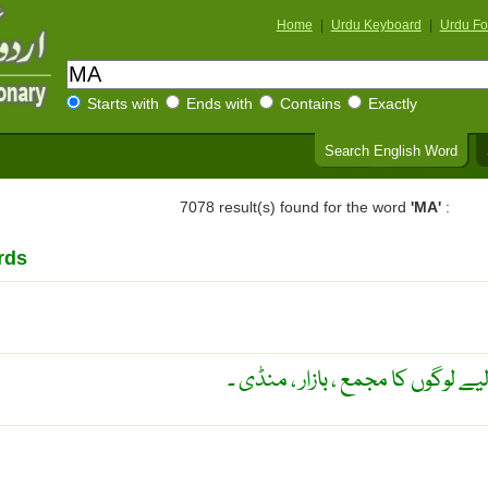
Home
|
Urdu Keyboard
|
Urdu Fo
Starts with
Ends with
Contains
Exactly
Search English Word
7078 result(s) found for the word
'MA'
:
rds
ے لوگوں کا مجمع ، بازار ، منڈی ۔