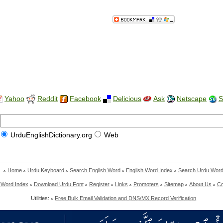
Yahoo
Reddit
Facebook
Delicious
Ask
Netscape
S
UrduEnglishDictionary.org
Web
Home
Urdu Keyboard
Search English Word
English Word Index
Search Urdu Wor
 Word Index
Download Urdu Font
Register
Links
Promoters
Sitemap
About Us
Co
Utilities:
Free Bulk Email Validation and DNS/MX Record Verification