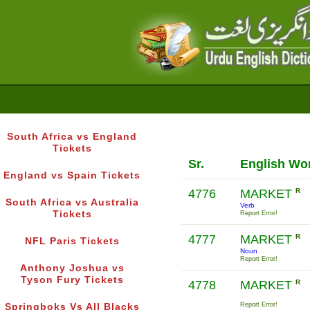
South Africa vs England
Tickets
Sr.
English Wo
England vs Spain Tickets
4776
MARKET
R
South Africa vs Australia
Verb
Tickets
Report Error!
4777
MARKET
R
NFL Paris Tickets
Noun
Report Error!
Anthony Joshua vs
Tyson Fury Tickets
4778
MARKET
R
Report Error!
Springboks Vs All Blacks