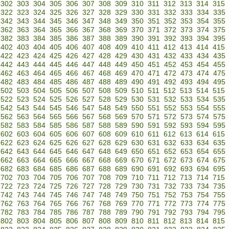
302
303
304
305
306
307
308
309
310
311
312
313
314
315
322
323
324
325
326
327
328
329
330
331
332
333
334
335
342
343
344
345
346
347
348
349
350
351
352
353
354
355
362
363
364
365
366
367
368
369
370
371
372
373
374
375
382
383
384
385
386
387
388
389
390
391
392
393
394
395
402
403
404
405
406
407
408
409
410
411
412
413
414
415
422
423
424
425
426
427
428
429
430
431
432
433
434
435
442
443
444
445
446
447
448
449
450
451
452
453
454
455
462
463
464
465
466
467
468
469
470
471
472
473
474
475
482
483
484
485
486
487
488
489
490
491
492
493
494
495
502
503
504
505
506
507
508
509
510
511
512
513
514
515
522
523
524
525
526
527
528
529
530
531
532
533
534
535
542
543
544
545
546
547
548
549
550
551
552
553
554
555
562
563
564
565
566
567
568
569
570
571
572
573
574
575
582
583
584
585
586
587
588
589
590
591
592
593
594
595
602
603
604
605
606
607
608
609
610
611
612
613
614
615
622
623
624
625
626
627
628
629
630
631
632
633
634
635
642
643
644
645
646
647
648
649
650
651
652
653
654
655
662
663
664
665
666
667
668
669
670
671
672
673
674
675
682
683
684
685
686
687
688
689
690
691
692
693
694
695
702
703
704
705
706
707
708
709
710
711
712
713
714
715
722
723
724
725
726
727
728
729
730
731
732
733
734
735
742
743
744
745
746
747
748
749
750
751
752
753
754
755
762
763
764
765
766
767
768
769
770
771
772
773
774
775
782
783
784
785
786
787
788
789
790
791
792
793
794
795
802
803
804
805
806
807
808
809
810
811
812
813
814
815