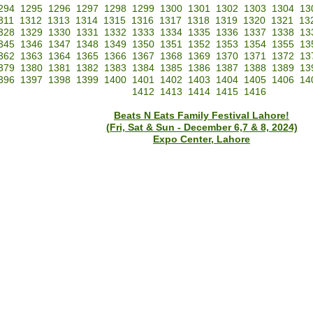
294
1295
1296
1297
1298
1299
1300
1301
1302
1303
1304
13
311
1312
1313
1314
1315
1316
1317
1318
1319
1320
1321
13
328
1329
1330
1331
1332
1333
1334
1335
1336
1337
1338
13
345
1346
1347
1348
1349
1350
1351
1352
1353
1354
1355
13
362
1363
1364
1365
1366
1367
1368
1369
1370
1371
1372
13
379
1380
1381
1382
1383
1384
1385
1386
1387
1388
1389
13
396
1397
1398
1399
1400
1401
1402
1403
1404
1405
1406
14
1412
1413
1414
1415
1416
Beats N Eats Family Festival Lahore!
(Fri, Sat & Sun - December 6,7 & 8, 2024)
Expo Center, Lahore