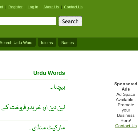
nt
|
Register
|
Log In
|
About Us
|
Contact Us
Search Urdu Word
Idioms
Names
Urdu Words
Sponsored
بیچنا ۔
Ads
Ad Space
Available -
Promote
لین دین اور خریدو فروخت کے لی
your
Business
Here!
مارکیٹ منڈی ۔
Contact Us