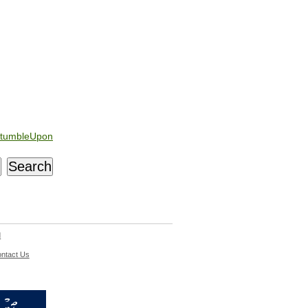
tumbleUpon
d
ntact Us