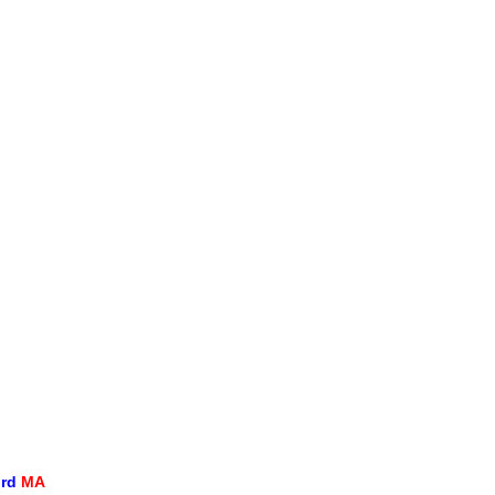
ord
MA