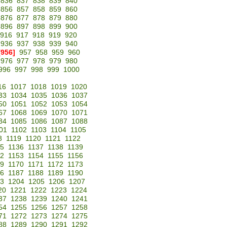
836
837
838
839
840
856
857
858
859
860
876
877
878
879
880
896
897
898
899
900
916
917
918
919
920
936
937
938
939
940
[956]
957
958
959
960
976
977
978
979
980
996
997
998
999
1000
16
1017
1018
1019
1020
33
1034
1035
1036
1037
50
1051
1052
1053
1054
67
1068
1069
1070
1071
84
1085
1086
1087
1088
01
1102
1103
1104
1105
8
1119
1120
1121
1122
35
1136
1137
1138
1139
52
1153
1154
1155
1156
69
1170
1171
1172
1173
86
1187
1188
1189
1190
3
1204
1205
1206
1207
20
1221
1222
1223
1224
37
1238
1239
1240
1241
54
1255
1256
1257
1258
71
1272
1273
1274
1275
88
1289
1290
1291
1292