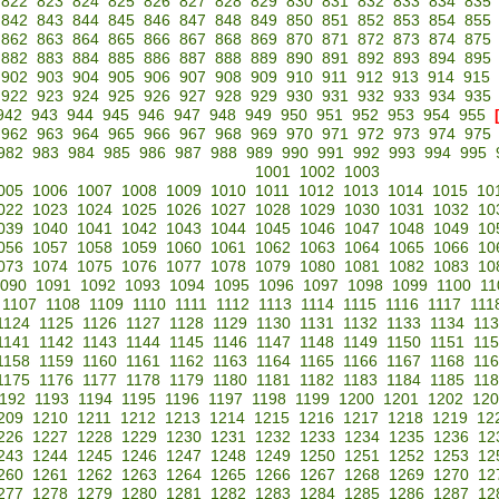
822
823
824
825
826
827
828
829
830
831
832
833
834
835
842
843
844
845
846
847
848
849
850
851
852
853
854
855
862
863
864
865
866
867
868
869
870
871
872
873
874
875
882
883
884
885
886
887
888
889
890
891
892
893
894
895
902
903
904
905
906
907
908
909
910
911
912
913
914
915
922
923
924
925
926
927
928
929
930
931
932
933
934
935
942
943
944
945
946
947
948
949
950
951
952
953
954
955
962
963
964
965
966
967
968
969
970
971
972
973
974
975
982
983
984
985
986
987
988
989
990
991
992
993
994
995
1001
1002
1003
005
1006
1007
1008
1009
1010
1011
1012
1013
1014
1015
10
022
1023
1024
1025
1026
1027
1028
1029
1030
1031
1032
10
039
1040
1041
1042
1043
1044
1045
1046
1047
1048
1049
10
056
1057
1058
1059
1060
1061
1062
1063
1064
1065
1066
10
073
1074
1075
1076
1077
1078
1079
1080
1081
1082
1083
10
090
1091
1092
1093
1094
1095
1096
1097
1098
1099
1100
11
1107
1108
1109
1110
1111
1112
1113
1114
1115
1116
1117
111
1124
1125
1126
1127
1128
1129
1130
1131
1132
1133
1134
11
1141
1142
1143
1144
1145
1146
1147
1148
1149
1150
1151
11
1158
1159
1160
1161
1162
1163
1164
1165
1166
1167
1168
11
1175
1176
1177
1178
1179
1180
1181
1182
1183
1184
1185
11
192
1193
1194
1195
1196
1197
1198
1199
1200
1201
1202
120
209
1210
1211
1212
1213
1214
1215
1216
1217
1218
1219
12
226
1227
1228
1229
1230
1231
1232
1233
1234
1235
1236
12
243
1244
1245
1246
1247
1248
1249
1250
1251
1252
1253
12
260
1261
1262
1263
1264
1265
1266
1267
1268
1269
1270
12
277
1278
1279
1280
1281
1282
1283
1284
1285
1286
1287
12