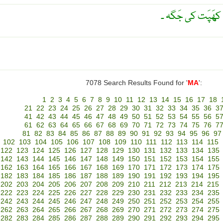
 کھَپَت کی جَگہ ۔
7078 Search Results Found for '
MA
':
1
2
3
4
5
6
7
8
9
10
11
12
13
14
15
16
17
18
21
22
23
24
25
26
27
28
29
30
31
32
33
34
35
36
3
41
42
43
44
45
46
47
48
49
50
51
52
53
54
55
56
5
61
62
63
64
65
66
67
68
69
70
71
72
73
74
75
76
7
81
82
83
84
85
86
87
88
89
90
91
92
93
94
95
96
97
102
103
104
105
106
107
108
109
110
111
112
113
114
115
122
123
124
125
126
127
128
129
130
131
132
133
134
135
142
143
144
145
146
147
148
149
150
151
152
153
154
155
162
163
164
165
166
167
168
169
170
171
172
173
174
175
182
183
184
185
186
187
188
189
190
191
192
193
194
195
202
203
204
205
206
207
208
209
210
211
212
213
214
215
222
223
224
225
226
227
228
229
230
231
232
233
234
235
242
243
244
245
246
247
248
249
250
251
252
253
254
255
262
263
264
265
266
267
268
269
270
271
272
273
274
275
282
283
284
285
286
287
288
289
290
291
292
293
294
295