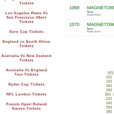
Tickets
1069
MAGNETOM
Noun
Los Angeles Rams Vs
Report Error!
San Francisco 49ers
Tickets
1070
MAGNETOM
Noun
Euro Cup Tickets
Report Error!
England vs South Africa
Tickets
Australia Vs New Zealand
Tickets
Australia Vs England
101
Test Tickets
121
141
Ryder Cup Tickets
161
181
NFL London Tickets
201
221
241
French Open Roland
261
Garros Tickets
281