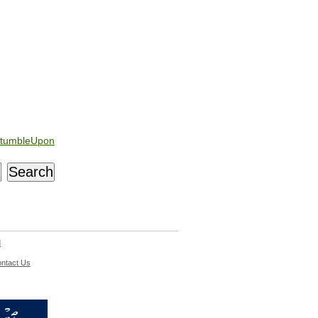
tumbleUpon
d
ntact Us