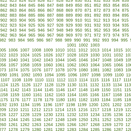
822
823
824
825
826
827
828
829
830
831
832
833
834
835
842
843
844
845
846
847
848
849
850
851
852
853
854
855
862
863
864
865
866
867
868
869
870
871
872
873
874
875
882
883
884
885
886
887
888
889
890
891
892
893
894
895
902
903
904
905
906
907
908
909
910
911
912
913
914
915
922
923
924
925
926
927
928
929
930
931
932
933
934
935
942
943
944
945
946
947
948
949
950
951
952
953
954
955
962
963
964
965
966
967
968
969
970
971
972
973
974
975
982
983
984
985
986
987
988
989
990
991
992
993
994
995
1001
1002
1003
005
1006
1007
1008
1009
1010
1011
1012
1013
1014
1015
10
022
1023
1024
1025
1026
1027
1028
1029
1030
1031
1032
10
039
1040
1041
1042
1043
1044
1045
1046
1047
1048
1049
10
056
1057
1058
1059
1060
1061
1062
1063
1064
1065
1066
10
073
1074
1075
1076
1077
1078
1079
1080
1081
1082
1083
10
090
1091
1092
1093
1094
1095
1096
1097
1098
1099
1100
11
1107
1108
1109
1110
1111
1112
1113
1114
1115
1116
1117
111
1124
1125
1126
1127
1128
1129
1130
1131
1132
1133
1134
11
1141
1142
1143
1144
1145
1146
1147
1148
1149
1150
1151
11
1158
1159
1160
1161
1162
1163
1164
1165
1166
1167
1168
11
1175
1176
1177
1178
1179
1180
1181
1182
1183
1184
1185
11
192
1193
1194
1195
1196
1197
1198
1199
1200
1201
1202
120
209
1210
1211
1212
1213
1214
1215
1216
1217
1218
1219
12
226
1227
1228
1229
1230
1231
1232
1233
1234
1235
1236
12
243
1244
1245
1246
1247
1248
1249
1250
1251
1252
1253
12
260
1261
1262
1263
1264
1265
1266
1267
1268
1269
1270
12
277
1278
1279
1280
1281
1282
1283
1284
1285
1286
1287
12