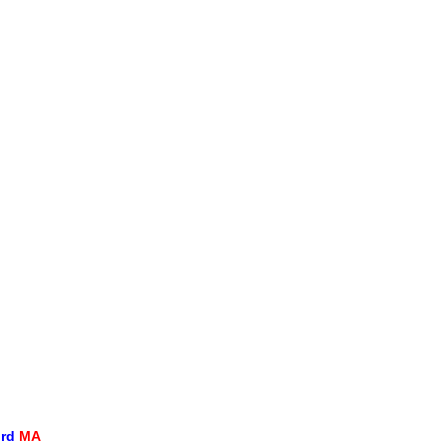
ord
MA