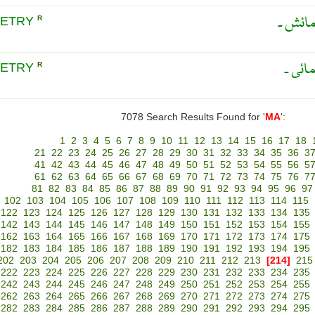
مائش ۔
ETRY
R
ائی ۔
ETRY
R
7078 Search Results Found for '
MA
':
1
2
3
4
5
6
7
8
9
10
11
12
13
14
15
16
17
18
21
22
23
24
25
26
27
28
29
30
31
32
33
34
35
36
3
41
42
43
44
45
46
47
48
49
50
51
52
53
54
55
56
5
61
62
63
64
65
66
67
68
69
70
71
72
73
74
75
76
7
81
82
83
84
85
86
87
88
89
90
91
92
93
94
95
96
97
102
103
104
105
106
107
108
109
110
111
112
113
114
115
122
123
124
125
126
127
128
129
130
131
132
133
134
135
142
143
144
145
146
147
148
149
150
151
152
153
154
155
162
163
164
165
166
167
168
169
170
171
172
173
174
175
182
183
184
185
186
187
188
189
190
191
192
193
194
195
202
203
204
205
206
207
208
209
210
211
212
213
[214]
215
222
223
224
225
226
227
228
229
230
231
232
233
234
235
242
243
244
245
246
247
248
249
250
251
252
253
254
255
262
263
264
265
266
267
268
269
270
271
272
273
274
275
282
283
284
285
286
287
288
289
290
291
292
293
294
295