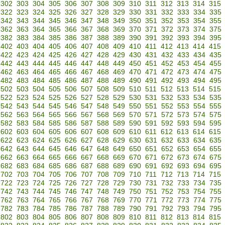
302
303
304
305
306
307
308
309
310
311
312
313
314
315
322
323
324
325
326
327
328
329
330
331
332
333
334
335
342
343
344
345
346
347
348
349
350
351
352
353
354
355
362
363
364
365
366
367
368
369
370
371
372
373
374
375
382
383
384
385
386
387
388
389
390
391
392
393
394
395
402
403
404
405
406
407
408
409
410
411
412
413
414
415
422
423
424
425
426
427
428
429
430
431
432
433
434
435
442
443
444
445
446
447
448
449
450
451
452
453
454
455
462
463
464
465
466
467
468
469
470
471
472
473
474
475
482
483
484
485
486
487
488
489
490
491
492
493
494
495
502
503
504
505
506
507
508
509
510
511
512
513
514
515
522
523
524
525
526
527
528
529
530
531
532
533
534
535
542
543
544
545
546
547
548
549
550
551
552
553
554
555
562
563
564
565
566
567
568
569
570
571
572
573
574
575
582
583
584
585
586
587
588
589
590
591
592
593
594
595
602
603
604
605
606
607
608
609
610
611
612
613
614
615
622
623
624
625
626
627
628
629
630
631
632
633
634
635
642
643
644
645
646
647
648
649
650
651
652
653
654
655
662
663
664
665
666
667
668
669
670
671
672
673
674
675
682
683
684
685
686
687
688
689
690
691
692
693
694
695
702
703
704
705
706
707
708
709
710
711
712
713
714
715
722
723
724
725
726
727
728
729
730
731
732
733
734
735
742
743
744
745
746
747
748
749
750
751
752
753
754
755
762
763
764
765
766
767
768
769
770
771
772
773
774
775
782
783
784
785
786
787
788
789
790
791
792
793
794
795
802
803
804
805
806
807
808
809
810
811
812
813
814
815