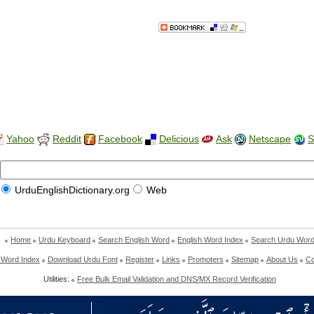
Yahoo
Reddit
Facebook
Delicious
Ask
Netscape
S
UrduEnglishDictionary.org
Web
Home
Urdu Keyboard
Search English Word
English Word Index
Search Urdu Wor
 Word Index
Download Urdu Font
Register
Links
Promoters
Sitemap
About Us
Co
Utilities:
Free Bulk Email Validation and DNS/MX Record Verification