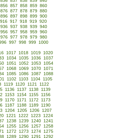
836
837
838
839
840
856
857
858
859
860
876
877
878
879
880
896
897
898
899
900
916
917
918
919
920
936
937
938
939
940
956
957
958
959
960
976
977
978
979
980
996
997
998
999
1000
16
1017
1018
1019
1020
33
1034
1035
1036
1037
50
1051
1052
1053
1054
67
1068
1069
1070
1071
84
1085
1086
1087
1088
01
1102
1103
1104
1105
8
1119
1120
1121
1122
35
1136
1137
1138
1139
52
1153
1154
1155
1156
69
1170
1171
1172
1173
86
1187
1188
1189
1190
3
1204
1205
1206
1207
20
1221
1222
1223
1224
37
1238
1239
1240
1241
54
1255
1256
1257
1258
71
1272
1273
1274
1275
88
1289
1290
1291
1292