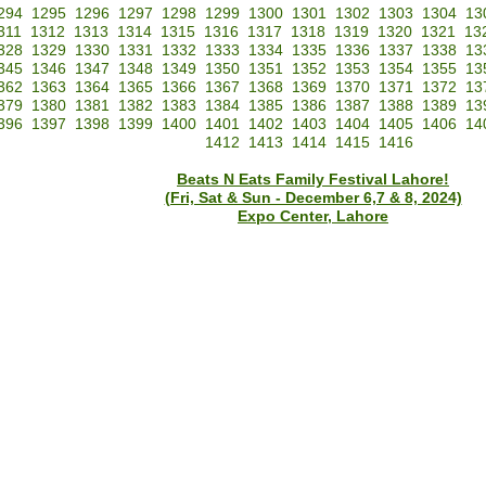
294
1295
1296
1297
1298
1299
1300
1301
1302
1303
1304
13
311
1312
1313
1314
1315
1316
1317
1318
1319
1320
1321
13
328
1329
1330
1331
1332
1333
1334
1335
1336
1337
1338
13
345
1346
1347
1348
1349
1350
1351
1352
1353
1354
1355
13
362
1363
1364
1365
1366
1367
1368
1369
1370
1371
1372
13
379
1380
1381
1382
1383
1384
1385
1386
1387
1388
1389
13
396
1397
1398
1399
1400
1401
1402
1403
1404
1405
1406
14
1412
1413
1414
1415
1416
Beats N Eats Family Festival Lahore!
(Fri, Sat & Sun - December 6,7 & 8, 2024)
Expo Center, Lahore