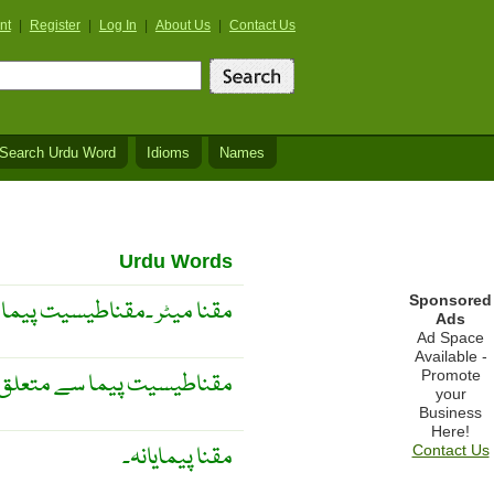
nt
|
Register
|
Log In
|
About Us
|
Contact Us
Search Urdu Word
Idioms
Names
Urdu Words
Sponsored
مقنا میٹر ۔مقناطیسیت پیما ۔
Ads
Ad Space
Available -
Promote
مقناطیسیت پیما سے متعلق یا
your
Business
Here!
مقنا پیمایانہ۔
Contact Us