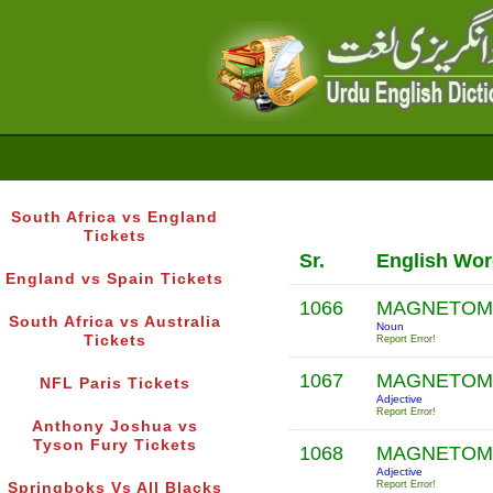
South Africa vs England
Tickets
Sr.
English Wo
England vs Spain Tickets
1066
MAGNETOM
South Africa vs Australia
Noun
Tickets
Report Error!
1067
MAGNETOM
NFL Paris Tickets
Adjective
Report Error!
Anthony Joshua vs
Tyson Fury Tickets
1068
MAGNETOM
Adjective
Report Error!
Springboks Vs All Blacks