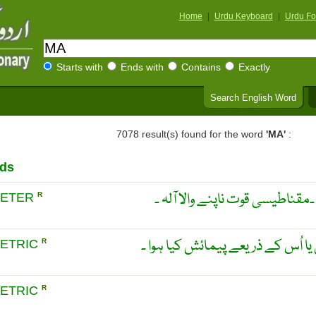
Home
|
Urdu Keyboard
|
Urdu Fo
Starts with
Ends with
Contains
Exactly
Search English Word
7078 result(s) found for the word
'MA'
:
rds
مقناطیسی قوت ناپنے والا آلہ ۔
ETER
R
 اُس کے ذریعے پیمائش کیا ہوا ۔
ETRIC
R
ETRIC
R