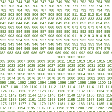
742
743
744
745
746
747
748
749
750
751
752
753
754
755
762
763
764
765
766
767
768
769
770
771
772
773
774
775
782
783
784
785
786
787
788
789
790
791
792
793
794
795
802
803
804
805
806
807
808
809
810
811
812
813
814
815
822
823
824
825
826
827
828
829
830
831
832
833
834
835
842
843
844
845
846
847
848
849
850
851
852
853
854
855
862
863
864
865
866
867
868
869
870
871
872
873
874
875
882
883
884
885
886
887
888
889
890
891
892
893
894
895
902
903
904
905
906
907
908
909
910
911
912
913
914
915
922
923
924
925
926
927
928
929
930
931
932
933
934
935
942
943
944
945
946
947
948
949
950
951
952
953
954
955
962
963
964
965
966
967
968
969
970
971
972
973
974
975
982
983
984
985
986
987
988
989
990
991
992
993
994
995
1001
1002
1003
005
1006
1007
1008
1009
1010
1011
1012
1013
1014
1015
10
022
1023
1024
1025
1026
1027
1028
1029
1030
1031
1032
10
039
1040
1041
1042
1043
1044
1045
1046
1047
1048
1049
10
056
1057
1058
1059
1060
1061
1062
1063
1064
1065
1066
10
073
1074
1075
1076
1077
1078
1079
1080
1081
1082
1083
10
090
1091
1092
1093
1094
1095
1096
1097
1098
1099
1100
11
1107
1108
1109
1110
1111
1112
1113
1114
1115
1116
1117
111
1124
1125
1126
1127
1128
1129
1130
1131
1132
1133
1134
11
1141
1142
1143
1144
1145
1146
1147
1148
1149
1150
1151
11
1158
1159
1160
1161
1162
1163
1164
1165
1166
1167
1168
11
1175
1176
1177
1178
1179
1180
1181
1182
1183
1184
1185
11
192
1193
1194
1195
1196
1197
1198
1199
1200
1201
1202
120