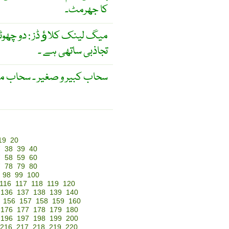
کا جھرمٹ۔
میگ لینک کلاﺅ ڈز : دو چھو
تجاذبی ساتھی ہے ۔
سحاب کبیر و صغیر ۔ سحاب ما
19
20
7
38
39
40
7
58
59
60
7
78
79
80
98
99
100
116
117
118
119
120
136
137
138
139
140
156
157
158
159
160
176
177
178
179
180
196
197
198
199
200
216
217
218
219
220