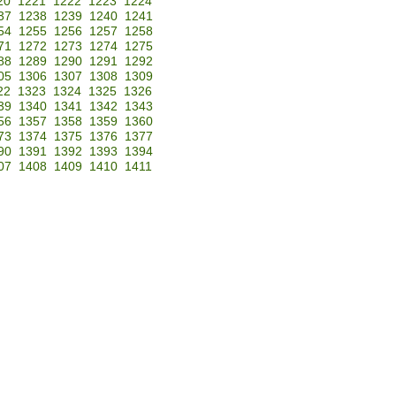
20
1221
1222
1223
1224
37
1238
1239
1240
1241
54
1255
1256
1257
1258
71
1272
1273
1274
1275
88
1289
1290
1291
1292
05
1306
1307
1308
1309
22
1323
1324
1325
1326
39
1340
1341
1342
1343
56
1357
1358
1359
1360
73
1374
1375
1376
1377
90
1391
1392
1393
1394
07
1408
1409
1410
1411