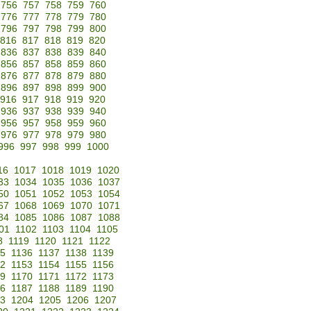
756
757
758
759
760
776
777
778
779
780
796
797
798
799
800
816
817
818
819
820
836
837
838
839
840
856
857
858
859
860
876
877
878
879
880
896
897
898
899
900
916
917
918
919
920
936
937
938
939
940
956
957
958
959
960
976
977
978
979
980
996
997
998
999
1000
16
1017
1018
1019
1020
33
1034
1035
1036
1037
50
1051
1052
1053
1054
67
1068
1069
1070
1071
84
1085
1086
1087
1088
01
1102
1103
1104
1105
8
1119
1120
1121
1122
35
1136
1137
1138
1139
52
1153
1154
1155
1156
69
1170
1171
1172
1173
86
1187
1188
1189
1190
3
1204
1205
1206
1207