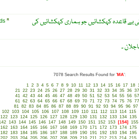
ٹی بے قاعدہ کہکشائیں جو ہماری کہکشائیں کی
uds
R
جلان ۔
7078 Search Results Found for '
MA
':
1
2
3
4
5
6
7
8
9
10
11
12
13
14
15
16
17
18
21
22
23
24
25
26
27
28
29
30
31
32
33
34
35
36
3
41
42
43
44
45
46
47
48
49
50
51
52
53
54
55
56
5
61
62
63
64
65
66
67
68
69
70
71
72
73
74
75
76
7
81
82
83
84
85
86
87
88
89
90
91
92
93
94
95
96
97
102
103
104
105
106
107
108
109
110
111
112
113
114
115
122
123
124
125
126
127
128
129
130
131
132
133
134
135
142
143
144
145
146
147
148
149
150
151
152
153
[154]
155
162
163
164
165
166
167
168
169
170
171
172
173
174
175
182
183
184
185
186
187
188
189
190
191
192
193
194
195
202
203
204
205
206
207
208
209
210
211
212
213
214
215