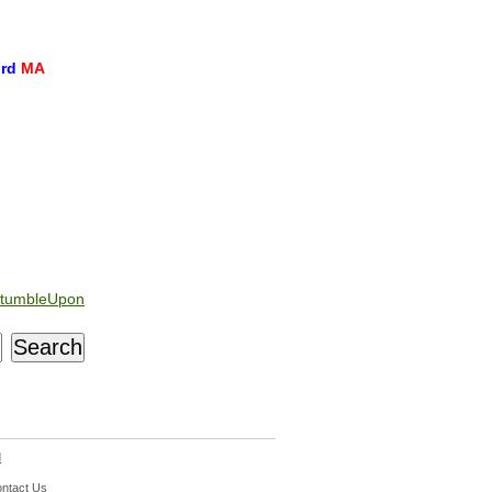
ord
MA
tumbleUpon
d
ntact Us