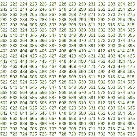
222
223
224
225
226
227
228
229
230
231
232
233
234
235
242
243
244
245
246
247
248
249
250
251
252
253
254
255
262
263
264
265
266
267
268
269
270
271
272
273
274
275
282
283
284
285
286
287
288
289
290
291
292
293
294
295
302
303
304
305
306
307
308
309
310
311
312
313
314
315
322
323
324
325
326
327
328
329
330
331
332
333
334
335
342
343
344
345
346
347
348
349
350
351
352
353
354
355
362
363
364
365
366
367
368
369
370
371
372
373
374
375
382
383
384
385
386
387
388
389
390
391
392
393
394
395
402
403
404
405
406
407
408
409
410
411
412
413
414
415
422
423
424
425
426
427
428
429
430
431
432
433
434
435
442
443
444
445
446
447
448
449
450
451
452
453
454
455
462
463
464
465
466
467
468
469
470
471
472
473
474
475
482
483
484
485
486
487
488
489
490
491
492
493
494
495
502
503
504
505
506
507
508
509
510
511
512
513
514
515
522
523
524
525
526
527
528
529
530
531
532
533
534
535
542
543
544
545
546
547
548
549
550
551
552
553
554
555
562
563
564
565
566
567
568
569
570
571
572
573
574
575
582
583
584
585
586
587
588
589
590
591
592
593
594
595
602
603
604
605
606
607
608
609
610
611
612
613
614
615
622
623
624
625
626
627
628
629
630
631
632
633
634
635
642
643
644
645
646
647
648
649
650
651
652
653
654
655
662
663
664
665
666
667
668
669
670
671
672
673
674
675
682
683
684
685
686
687
688
689
690
691
692
693
694
695
702
703
704
705
706
707
708
709
710
711
712
713
714
715
722
723
724
725
726
727
728
729
730
731
732
733
734
735