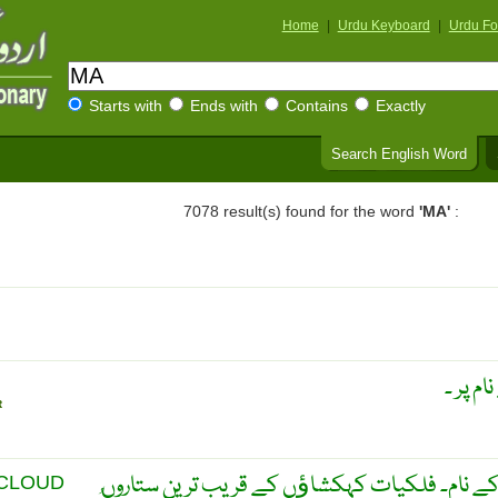
Home
|
Urdu Keyboard
|
Urdu Fo
Starts with
Ends with
Contains
Exactly
Search English Word
7078 result(s) found for the word
'MA'
:
م پر ۔
R
CLOUD