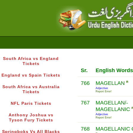
South Africa vs England
Tickets
Sr.
English Words
England vs Spain Tickets
766
MAGELLAN
R
South Africa vs Australia
Adjective
Tickets
Report Error!
767
MAGELLAN/-
NFL Paris Tickets
MAGELLANIC
Adjective
Anthony Joshua vs
Report Error!
Tyson Fury Tickets
768
MAGELLANIC 
Springboks Vs All Blacks