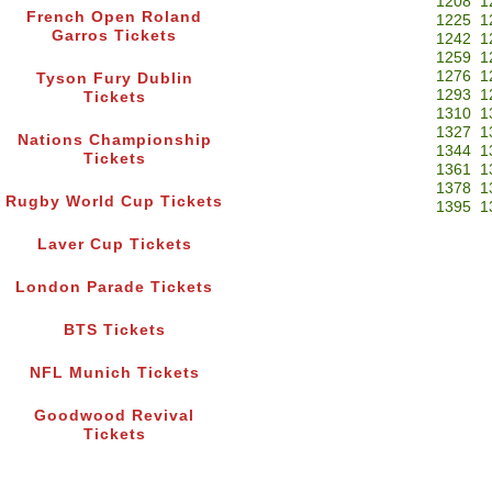
1208
1
French Open Roland
1225
1
Garros Tickets
1242
1
1259
1
1276
1
Tyson Fury Dublin
1293
1
Tickets
1310
1
1327
1
Nations Championship
1344
1
Tickets
1361
1
1378
1
Rugby World Cup Tickets
1395
1
Laver Cup Tickets
London Parade Tickets
BTS Tickets
NFL Munich Tickets
Goodwood Revival
Tickets