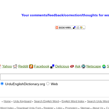
Your comments/feedback/correction/thoughts for w
Yahoo
Reddit
Facebook
Delicious
Ask
Netscape
S
UrduEnglishDictionary.org
Web
Home
Urdu Keyboard
Search English Word
English Word Index
Search Urdu Wor
 Word Index
Download Urdu Font
Register
Links
Promoters
Sitemap
About Us
Co