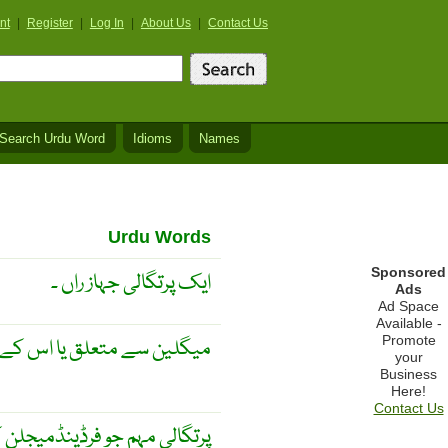
nt
|
Register
|
Log In
|
About Us
|
Contact Us
Search Urdu Word
Idioms
Names
Urdu Words
Sponsored
ایک پرتگالی جہاز راں ۔
Ads
Ad Space
Available -
Promote
میگلین سے متعلق یا اس کے نا
your
Business
Here!
Contact Us