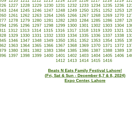
209
1210
1211
1212
1213
1214
1215
1216
1217
1218
1219
12
226
1227
1228
1229
1230
1231
1232
1233
1234
1235
1236
12
243
1244
1245
1246
1247
1248
1249
1250
1251
1252
1253
12
260
1261
1262
1263
1264
1265
1266
1267
1268
1269
1270
12
277
1278
1279
1280
1281
1282
1283
1284
1285
1286
1287
12
294
1295
1296
1297
1298
1299
1300
1301
1302
1303
1304
13
311
1312
1313
1314
1315
1316
1317
1318
1319
1320
1321
13
328
1329
1330
1331
1332
1333
1334
1335
1336
1337
1338
13
345
1346
1347
1348
1349
1350
1351
1352
1353
1354
1355
13
362
1363
1364
1365
1366
1367
1368
1369
1370
1371
1372
13
379
1380
1381
1382
1383
1384
1385
1386
1387
1388
1389
13
396
1397
1398
1399
1400
1401
1402
1403
1404
1405
1406
14
1412
1413
1414
1415
1416
Beats N Eats Family Festival Lahore!
(Fri, Sat & Sun - December 6,7 & 8, 2024)
Expo Center, Lahore