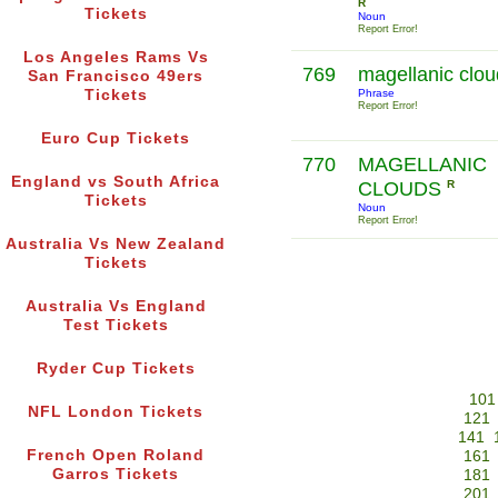
R
Tickets
Noun
Report Error!
Los Angeles Rams Vs
769
magellanic clo
San Francisco 49ers
Tickets
Phrase
Report Error!
Euro Cup Tickets
770
MAGELLANIC
England vs South Africa
CLOUDS
R
Tickets
Noun
Report Error!
Australia Vs New Zealand
Tickets
Australia Vs England
Test Tickets
Ryder Cup Tickets
101
NFL London Tickets
121
141
French Open Roland
161
Garros Tickets
181
201