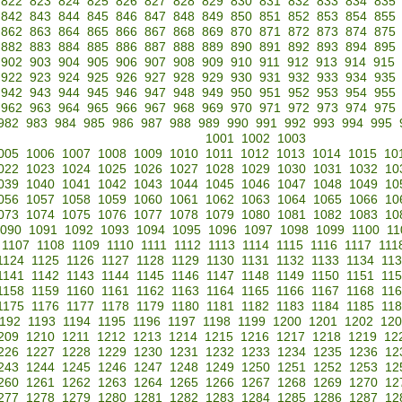
822
823
824
825
826
827
828
829
830
831
832
833
834
835
842
843
844
845
846
847
848
849
850
851
852
853
854
855
862
863
864
865
866
867
868
869
870
871
872
873
874
875
882
883
884
885
886
887
888
889
890
891
892
893
894
895
902
903
904
905
906
907
908
909
910
911
912
913
914
915
922
923
924
925
926
927
928
929
930
931
932
933
934
935
942
943
944
945
946
947
948
949
950
951
952
953
954
955
962
963
964
965
966
967
968
969
970
971
972
973
974
975
982
983
984
985
986
987
988
989
990
991
992
993
994
995
1001
1002
1003
005
1006
1007
1008
1009
1010
1011
1012
1013
1014
1015
10
022
1023
1024
1025
1026
1027
1028
1029
1030
1031
1032
10
039
1040
1041
1042
1043
1044
1045
1046
1047
1048
1049
10
056
1057
1058
1059
1060
1061
1062
1063
1064
1065
1066
10
073
1074
1075
1076
1077
1078
1079
1080
1081
1082
1083
10
090
1091
1092
1093
1094
1095
1096
1097
1098
1099
1100
11
1107
1108
1109
1110
1111
1112
1113
1114
1115
1116
1117
111
1124
1125
1126
1127
1128
1129
1130
1131
1132
1133
1134
11
1141
1142
1143
1144
1145
1146
1147
1148
1149
1150
1151
11
1158
1159
1160
1161
1162
1163
1164
1165
1166
1167
1168
11
1175
1176
1177
1178
1179
1180
1181
1182
1183
1184
1185
11
192
1193
1194
1195
1196
1197
1198
1199
1200
1201
1202
120
209
1210
1211
1212
1213
1214
1215
1216
1217
1218
1219
12
226
1227
1228
1229
1230
1231
1232
1233
1234
1235
1236
12
243
1244
1245
1246
1247
1248
1249
1250
1251
1252
1253
12
260
1261
1262
1263
1264
1265
1266
1267
1268
1269
1270
12
277
1278
1279
1280
1281
1282
1283
1284
1285
1286
1287
12