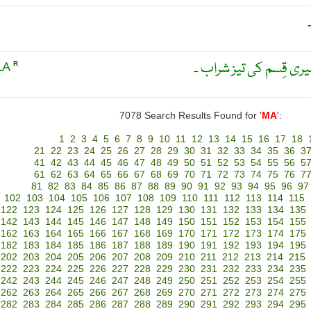
ی قِسم کی تیز شراب ۔
LA
R
7078 Search Results Found for '
MA
':
1
2
3
4
5
6
7
8
9
10
11
12
13
14
15
16
17
18
21
22
23
24
25
26
27
28
29
30
31
32
33
34
35
36
3
41
42
43
44
45
46
47
48
49
50
51
52
53
54
55
56
5
61
62
63
64
65
66
67
68
69
70
71
72
73
74
75
76
7
81
82
83
84
85
86
87
88
89
90
91
92
93
94
95
96
97
102
103
104
105
106
107
108
109
110
111
112
113
114
115
122
123
124
125
126
127
128
129
130
131
132
133
134
135
142
143
144
145
146
147
148
149
150
151
152
153
154
155
162
163
164
165
166
167
168
169
170
171
172
173
174
175
182
183
184
185
186
187
188
189
190
191
192
193
194
195
202
203
204
205
206
207
208
209
210
211
212
213
214
215
222
223
224
225
226
227
228
229
230
231
232
233
234
235
242
243
244
245
246
247
248
249
250
251
252
253
254
255
262
263
264
265
266
267
268
269
270
271
272
273
274
275
282
283
284
285
286
287
288
289
290
291
292
293
294
295