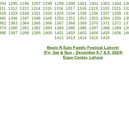
294
1295
1296
1297
1298
1299
1300
1301
1302
1303
1304
13
311
1312
1313
1314
1315
1316
1317
1318
1319
1320
1321
13
328
1329
1330
1331
1332
1333
1334
1335
1336
1337
1338
13
345
1346
1347
1348
1349
1350
1351
1352
1353
1354
1355
13
362
1363
1364
1365
1366
1367
1368
1369
1370
1371
1372
13
379
1380
1381
1382
1383
1384
1385
1386
1387
1388
1389
13
396
1397
1398
1399
1400
1401
1402
1403
1404
1405
1406
14
1412
1413
1414
1415
1416
Beats N Eats Family Festival Lahore!
(Fri, Sat & Sun - December 6,7 & 8, 2024)
Expo Center, Lahore