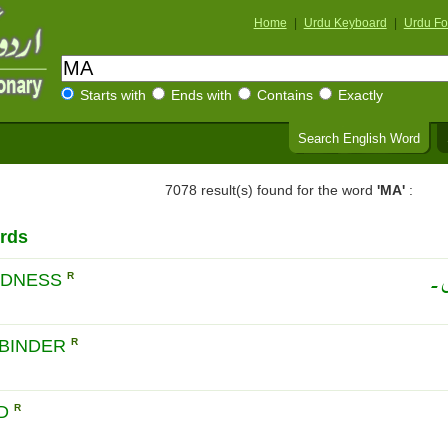
Home
|
Urdu Keyboard
|
Urdu Fo
Starts with
Ends with
Contains
Exactly
Search English Word
7078 result(s) found for the word
'MA'
:
rds
 ۔
EDNESS
R
 BINDER
R
ED
R