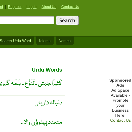
nt
|
Register
|
Log In
|
About Us
|
Contact Us
Search Urdu Word
Idioms
Names
Urdu Words
Sponsored
کَثیرُالجہتی ۔ تَنَوُّع ۔ ہَمَہ گیری
Ads
Ad Space
Available -
Promote
دنبالہ دار پٹی
your
Business
Here!
متعدد پہلوﺅں والا ۔
Contact Us