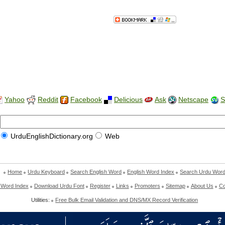
Yahoo
Reddit
Facebook
Delicious
Ask
Netscape
S
UrduEnglishDictionary.org
Web
Home
Urdu Keyboard
Search English Word
English Word Index
Search Urdu Wor
 Word Index
Download Urdu Font
Register
Links
Promoters
Sitemap
About Us
Co
Utilities:
Free Bulk Email Validation and DNS/MX Record Verification