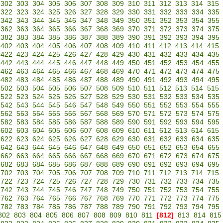
302
303
304
305
306
307
308
309
310
311
312
313
314
315
322
323
324
325
326
327
328
329
330
331
332
333
334
335
342
343
344
345
346
347
348
349
350
351
352
353
354
355
362
363
364
365
366
367
368
369
370
371
372
373
374
375
382
383
384
385
386
387
388
389
390
391
392
393
394
395
402
403
404
405
406
407
408
409
410
411
412
413
414
415
422
423
424
425
426
427
428
429
430
431
432
433
434
435
442
443
444
445
446
447
448
449
450
451
452
453
454
455
462
463
464
465
466
467
468
469
470
471
472
473
474
475
482
483
484
485
486
487
488
489
490
491
492
493
494
495
502
503
504
505
506
507
508
509
510
511
512
513
514
515
522
523
524
525
526
527
528
529
530
531
532
533
534
535
542
543
544
545
546
547
548
549
550
551
552
553
554
555
562
563
564
565
566
567
568
569
570
571
572
573
574
575
582
583
584
585
586
587
588
589
590
591
592
593
594
595
602
603
604
605
606
607
608
609
610
611
612
613
614
615
622
623
624
625
626
627
628
629
630
631
632
633
634
635
642
643
644
645
646
647
648
649
650
651
652
653
654
655
662
663
664
665
666
667
668
669
670
671
672
673
674
675
682
683
684
685
686
687
688
689
690
691
692
693
694
695
702
703
704
705
706
707
708
709
710
711
712
713
714
715
722
723
724
725
726
727
728
729
730
731
732
733
734
735
742
743
744
745
746
747
748
749
750
751
752
753
754
755
762
763
764
765
766
767
768
769
770
771
772
773
774
775
782
783
784
785
786
787
788
789
790
791
792
793
794
795
802
803
804
805
806
807
808
809
810
811
[812]
813
814
815