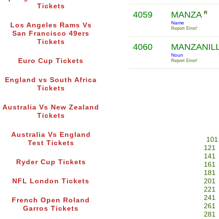
Tickets
4059
MANZA
R
Name
Los Angeles Rams Vs
Report Error!
San Francisco 49ers
Tickets
4060
MANZANIL
Noun
Euro Cup Tickets
Report Error!
England vs South Africa
Tickets
Australia Vs New Zealand
Tickets
Australia Vs England
101
Test Tickets
121
141
Ryder Cup Tickets
161
181
NFL London Tickets
201
221
241
French Open Roland
261
Garros Tickets
281