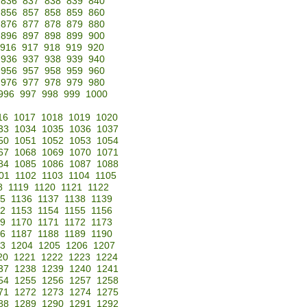
836
837
838
839
840
856
857
858
859
860
876
877
878
879
880
896
897
898
899
900
916
917
918
919
920
936
937
938
939
940
956
957
958
959
960
976
977
978
979
980
996
997
998
999
1000
16
1017
1018
1019
1020
33
1034
1035
1036
1037
50
1051
1052
1053
1054
67
1068
1069
1070
1071
84
1085
1086
1087
1088
01
1102
1103
1104
1105
8
1119
1120
1121
1122
35
1136
1137
1138
1139
52
1153
1154
1155
1156
69
1170
1171
1172
1173
86
1187
1188
1189
1190
3
1204
1205
1206
1207
20
1221
1222
1223
1224
37
1238
1239
1240
1241
54
1255
1256
1257
1258
71
1272
1273
1274
1275
88
1289
1290
1291
1292