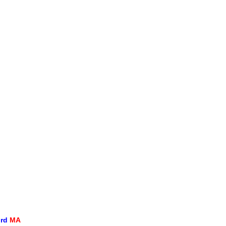
ord
MA