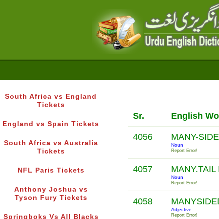
South Africa vs England
Tickets
Sr.
English Wo
England vs Spain Tickets
4056
MANY-SID
South Africa vs Australia
Noun
Tickets
Report Error!
4057
MANY.TAIL
NFL Paris Tickets
Noun
Report Error!
Anthony Joshua vs
Tyson Fury Tickets
4058
MANYSID
Adjective
Report Error!
Springboks Vs All Blacks