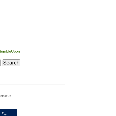
tumbleUpon
d
ntact Us