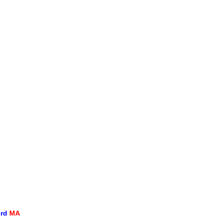
ord
MA