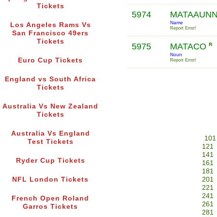
Tickets
5974
MATAAUNN
Name
Los Angeles Rams Vs
Report Error!
San Francisco 49ers
Tickets
5975
MATACO
R
Noun
Euro Cup Tickets
Report Error!
England vs South Africa
Tickets
Australia Vs New Zealand
Tickets
Australia Vs England
101
Test Tickets
121
141
Ryder Cup Tickets
161
181
NFL London Tickets
201
221
241
French Open Roland
261
Garros Tickets
281