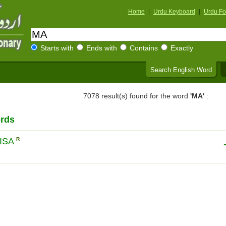
Home
|
Urdu Keyboard
|
Urdu Fo
Starts with
Ends with
Contains
Exactly
Search English Word
7078 result(s) found for the word
'MA'
:
rds
ISA
R