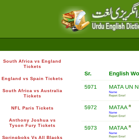
South Africa vs England
Tickets
Sr.
English Wo
England vs Spain Tickets
5971
MATA UN N
South Africa vs Australia
Name
Tickets
Report Error!
5972
MATAA
R
NFL Paris Tickets
Name
Report Error!
Anthony Joshua vs
Tyson Fury Tickets
5973
MATAA
R
Name
Report Error!
Springboks Vs All Blacks