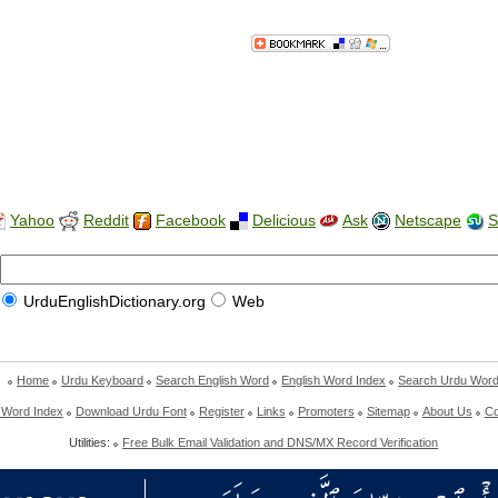
Yahoo
Reddit
Facebook
Delicious
Ask
Netscape
S
UrduEnglishDictionary.org
Web
Home
Urdu Keyboard
Search English Word
English Word Index
Search Urdu Wor
 Word Index
Download Urdu Font
Register
Links
Promoters
Sitemap
About Us
Co
Utilities:
Free Bulk Email Validation and DNS/MX Record Verification