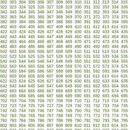
302
303
304
305
306
307
308
309
310
311
312
313
314
315
322
323
324
325
326
327
328
329
330
331
332
333
334
335
342
343
344
345
346
347
348
349
350
351
352
353
354
355
362
363
364
365
366
367
368
369
370
371
372
373
374
375
382
383
384
385
386
387
388
389
390
391
392
393
394
395
402
403
404
405
406
407
408
409
410
411
412
413
414
415
422
423
424
425
426
427
428
429
430
431
432
433
434
435
442
443
444
445
446
447
448
449
450
451
452
453
454
455
462
463
464
465
466
467
468
469
470
471
472
473
474
475
482
483
484
485
486
487
488
489
490
491
492
493
494
495
502
503
504
505
506
507
508
509
510
511
512
513
514
515
522
523
524
525
526
527
528
529
530
531
532
533
534
535
542
543
544
545
546
547
548
549
550
551
552
553
554
555
562
563
564
565
566
567
568
569
570
571
572
573
574
575
582
583
584
585
586
587
588
589
590
591
592
593
594
595
602
603
604
605
606
607
608
609
610
611
612
613
614
615
622
623
624
625
626
627
628
629
630
631
632
633
634
635
642
643
644
645
646
647
648
649
650
651
652
653
654
655
662
663
664
665
666
667
668
669
670
671
672
673
674
675
682
683
684
685
686
687
688
689
690
691
692
693
694
695
702
703
704
705
706
707
708
709
710
711
712
713
714
715
722
723
724
725
726
727
728
729
730
731
732
733
734
735
742
743
744
745
746
747
748
749
750
751
752
753
754
755
762
763
764
765
766
767
768
769
770
771
772
773
774
775
782
783
784
785
786
787
788
789
790
791
792
793
794
795
802
803
804
805
806
807
808
809
810
811
812
813
814
815