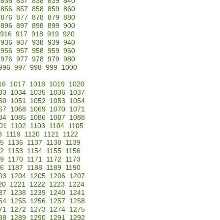
836
837
838
839
840
856
857
858
859
860
876
877
878
879
880
896
897
898
899
900
916
917
918
919
920
936
937
938
939
940
956
957
958
959
960
976
977
978
979
980
996
997
998
999
1000
16
1017
1018
1019
1020
33
1034
1035
1036
1037
50
1051
1052
1053
1054
67
1068
1069
1070
1071
84
1085
1086
1087
1088
01
1102
1103
1104
1105
8
1119
1120
1121
1122
35
1136
1137
1138
1139
52
1153
1154
1155
1156
69
1170
1171
1172
1173
86
1187
1188
1189
1190
03
1204
1205
1206
1207
20
1221
1222
1223
1224
37
1238
1239
1240
1241
54
1255
1256
1257
1258
71
1272
1273
1274
1275
88
1289
1290
1291
1292