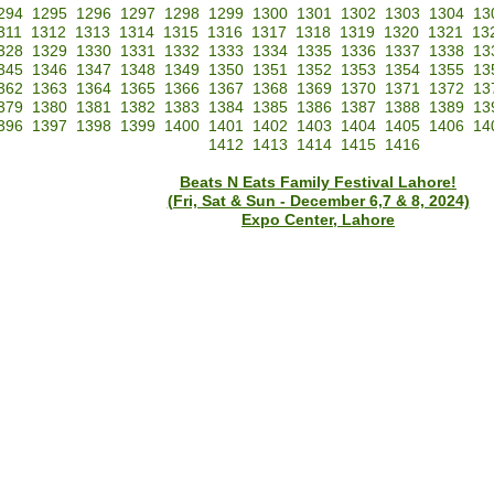
294
1295
1296
1297
1298
1299
1300
1301
1302
1303
1304
13
311
1312
1313
1314
1315
1316
1317
1318
1319
1320
1321
13
328
1329
1330
1331
1332
1333
1334
1335
1336
1337
1338
13
345
1346
1347
1348
1349
1350
1351
1352
1353
1354
1355
13
362
1363
1364
1365
1366
1367
1368
1369
1370
1371
1372
13
379
1380
1381
1382
1383
1384
1385
1386
1387
1388
1389
13
396
1397
1398
1399
1400
1401
1402
1403
1404
1405
1406
14
1412
1413
1414
1415
1416
Beats N Eats Family Festival Lahore!
(Fri, Sat & Sun - December 6,7 & 8, 2024)
Expo Center, Lahore