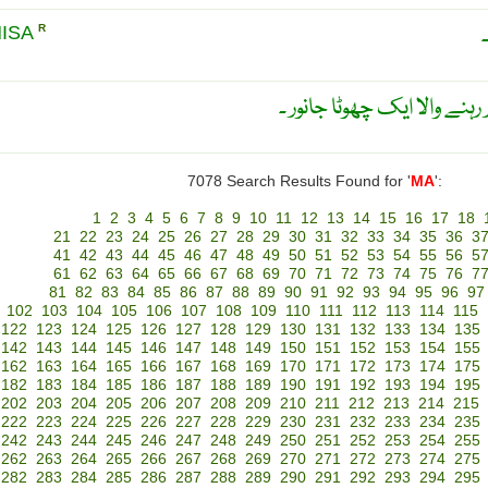
ISA
R
ہنے والا ایک چھوٹا جانور ۔
7078 Search Results Found for '
MA
':
1
2
3
4
5
6
7
8
9
10
11
12
13
14
15
16
17
18
21
22
23
24
25
26
27
28
29
30
31
32
33
34
35
36
3
41
42
43
44
45
46
47
48
49
50
51
52
53
54
55
56
5
61
62
63
64
65
66
67
68
69
70
71
72
73
74
75
76
7
81
82
83
84
85
86
87
88
89
90
91
92
93
94
95
96
97
102
103
104
105
106
107
108
109
110
111
112
113
114
115
122
123
124
125
126
127
128
129
130
131
132
133
134
135
142
143
144
145
146
147
148
149
150
151
152
153
154
155
162
163
164
165
166
167
168
169
170
171
172
173
174
175
182
183
184
185
186
187
188
189
190
191
192
193
194
195
202
203
204
205
206
207
208
209
210
211
212
213
214
215
222
223
224
225
226
227
228
229
230
231
232
233
234
235
242
243
244
245
246
247
248
249
250
251
252
253
254
255
262
263
264
265
266
267
268
269
270
271
272
273
274
275
282
283
284
285
286
287
288
289
290
291
292
293
294
295