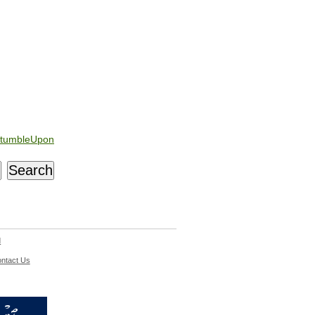
tumbleUpon
d
ntact Us