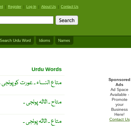
nt
|
Register
|
Log In
|
About Us
|
Contact Us
Search Urdu Word
Idioms
Names
Urdu Words
Sponsored
متاع النساء ۔ عورت کو پونجی ۔
Ads
Ad Space
Available -
Promote
متاح ۔ اثاثہ پونجی ۔
your
Business
Here!
متاع ۔ اثاثہ پونجی ۔
Contact Us