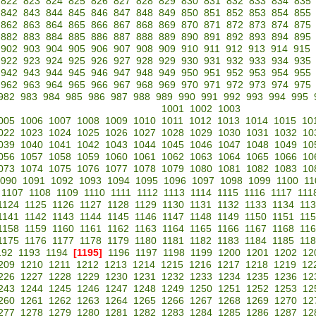
822
823
824
825
826
827
828
829
830
831
832
833
834
835
842
843
844
845
846
847
848
849
850
851
852
853
854
855
862
863
864
865
866
867
868
869
870
871
872
873
874
875
882
883
884
885
886
887
888
889
890
891
892
893
894
895
902
903
904
905
906
907
908
909
910
911
912
913
914
915
922
923
924
925
926
927
928
929
930
931
932
933
934
935
942
943
944
945
946
947
948
949
950
951
952
953
954
955
962
963
964
965
966
967
968
969
970
971
972
973
974
975
982
983
984
985
986
987
988
989
990
991
992
993
994
995
1001
1002
1003
005
1006
1007
1008
1009
1010
1011
1012
1013
1014
1015
10
022
1023
1024
1025
1026
1027
1028
1029
1030
1031
1032
10
039
1040
1041
1042
1043
1044
1045
1046
1047
1048
1049
10
056
1057
1058
1059
1060
1061
1062
1063
1064
1065
1066
10
073
1074
1075
1076
1077
1078
1079
1080
1081
1082
1083
10
090
1091
1092
1093
1094
1095
1096
1097
1098
1099
1100
11
1107
1108
1109
1110
1111
1112
1113
1114
1115
1116
1117
111
1124
1125
1126
1127
1128
1129
1130
1131
1132
1133
1134
11
1141
1142
1143
1144
1145
1146
1147
1148
1149
1150
1151
11
1158
1159
1160
1161
1162
1163
1164
1165
1166
1167
1168
11
1175
1176
1177
1178
1179
1180
1181
1182
1183
1184
1185
11
192
1193
1194
[1195]
1196
1197
1198
1199
1200
1201
1202
12
209
1210
1211
1212
1213
1214
1215
1216
1217
1218
1219
12
226
1227
1228
1229
1230
1231
1232
1233
1234
1235
1236
12
243
1244
1245
1246
1247
1248
1249
1250
1251
1252
1253
12
260
1261
1262
1263
1264
1265
1266
1267
1268
1269
1270
12
277
1278
1279
1280
1281
1282
1283
1284
1285
1286
1287
12