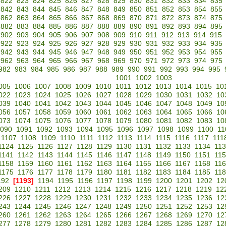
822
823
824
825
826
827
828
829
830
831
832
833
834
835
842
843
844
845
846
847
848
849
850
851
852
853
854
855
862
863
864
865
866
867
868
869
870
871
872
873
874
875
882
883
884
885
886
887
888
889
890
891
892
893
894
895
902
903
904
905
906
907
908
909
910
911
912
913
914
915
922
923
924
925
926
927
928
929
930
931
932
933
934
935
942
943
944
945
946
947
948
949
950
951
952
953
954
955
962
963
964
965
966
967
968
969
970
971
972
973
974
975
982
983
984
985
986
987
988
989
990
991
992
993
994
995
1001
1002
1003
005
1006
1007
1008
1009
1010
1011
1012
1013
1014
1015
10
022
1023
1024
1025
1026
1027
1028
1029
1030
1031
1032
10
039
1040
1041
1042
1043
1044
1045
1046
1047
1048
1049
10
056
1057
1058
1059
1060
1061
1062
1063
1064
1065
1066
10
073
1074
1075
1076
1077
1078
1079
1080
1081
1082
1083
10
090
1091
1092
1093
1094
1095
1096
1097
1098
1099
1100
11
1107
1108
1109
1110
1111
1112
1113
1114
1115
1116
1117
111
1124
1125
1126
1127
1128
1129
1130
1131
1132
1133
1134
11
1141
1142
1143
1144
1145
1146
1147
1148
1149
1150
1151
11
1158
1159
1160
1161
1162
1163
1164
1165
1166
1167
1168
11
1175
1176
1177
1178
1179
1180
1181
1182
1183
1184
1185
11
192
[1193]
1194
1195
1196
1197
1198
1199
1200
1201
1202
12
209
1210
1211
1212
1213
1214
1215
1216
1217
1218
1219
12
226
1227
1228
1229
1230
1231
1232
1233
1234
1235
1236
12
243
1244
1245
1246
1247
1248
1249
1250
1251
1252
1253
12
260
1261
1262
1263
1264
1265
1266
1267
1268
1269
1270
12
277
1278
1279
1280
1281
1282
1283
1284
1285
1286
1287
12