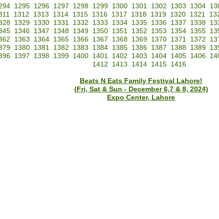
294
1295
1296
1297
1298
1299
1300
1301
1302
1303
1304
13
311
1312
1313
1314
1315
1316
1317
1318
1319
1320
1321
13
328
1329
1330
1331
1332
1333
1334
1335
1336
1337
1338
13
345
1346
1347
1348
1349
1350
1351
1352
1353
1354
1355
13
362
1363
1364
1365
1366
1367
1368
1369
1370
1371
1372
13
379
1380
1381
1382
1383
1384
1385
1386
1387
1388
1389
13
396
1397
1398
1399
1400
1401
1402
1403
1404
1405
1406
14
1412
1413
1414
1415
1416
Beats N Eats Family Festival Lahore!
(Fri, Sat & Sun - December 6,7 & 8, 2024)
Expo Center, Lahore