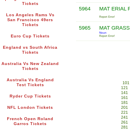
Tickets
5964
MAT ERIAL
Los Angeles Rams Vs
Report Error!
San Francisco 49ers
Tickets
5965
MAT GRAS
Noun
Euro Cup Tickets
Report Error!
England vs South Africa
Tickets
Australia Vs New Zealand
Tickets
Australia Vs England
101
Test Tickets
121
141
Ryder Cup Tickets
161
181
NFL London Tickets
201
221
241
French Open Roland
261
Garros Tickets
281