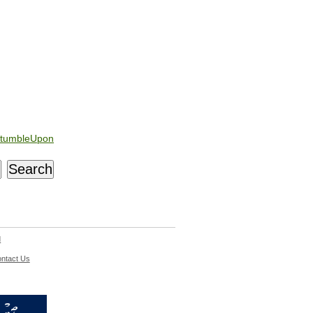
tumbleUpon
d
ntact Us