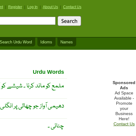
nt
|
Register
|
Log In
|
About Us
|
Contact Us
Search Urdu Word
Idioms
Names
Urdu Words
Sponsored
ملمع کو ماند کرنا ۔ شیشے کو کھرد
Ads
Ad Space
Available -
Promote
دھیمی آواز جو چھاتی پر انگلی
your
Business
Here!
چٹائی ۔
Contact Us