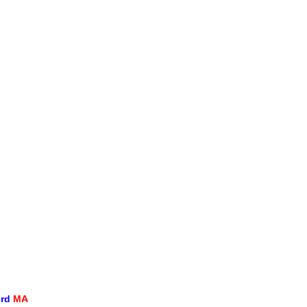
ord
MA