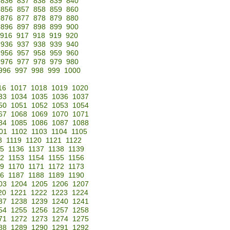
836
837
838
839
840
856
857
858
859
860
876
877
878
879
880
896
897
898
899
900
916
917
918
919
920
936
937
938
939
940
956
957
958
959
960
976
977
978
979
980
996
997
998
999
1000
16
1017
1018
1019
1020
33
1034
1035
1036
1037
50
1051
1052
1053
1054
67
1068
1069
1070
1071
84
1085
1086
1087
1088
01
1102
1103
1104
1105
8
1119
1120
1121
1122
35
1136
1137
1138
1139
52
1153
1154
1155
1156
69
1170
1171
1172
1173
86
1187
1188
1189
1190
03
1204
1205
1206
1207
20
1221
1222
1223
1224
37
1238
1239
1240
1241
54
1255
1256
1257
1258
71
1272
1273
1274
1275
88
1289
1290
1291
1292