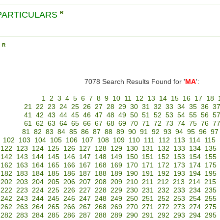
 PARTICULARS
R
S
R
7078 Search Results Found for '
MA
':
1
2
3
4
5
6
7
8
9
10
11
12
13
14
15
16
17
18
21
22
23
24
25
26
27
28
29
30
31
32
33
34
35
36
3
41
42
43
44
45
46
47
48
49
50
51
52
53
54
55
56
5
61
62
63
64
65
66
67
68
69
70
71
72
73
74
75
76
7
81
82
83
84
85
86
87
88
89
90
91
92
93
94
95
96
97
102
103
104
105
106
107
108
109
110
111
112
113
114
115
122
123
124
125
126
127
128
129
130
131
132
133
134
135
142
143
144
145
146
147
148
149
150
151
152
153
154
155
162
163
164
165
166
167
168
169
170
171
172
173
174
175
182
183
184
185
186
187
188
189
190
191
192
193
194
195
202
203
204
205
206
207
208
209
210
211
212
213
214
215
222
223
224
225
226
227
228
229
230
231
232
233
234
235
242
243
244
245
246
247
248
249
250
251
252
253
254
255
262
263
264
265
266
267
268
269
270
271
272
273
274
275
282
283
284
285
286
287
288
289
290
291
292
293
294
295