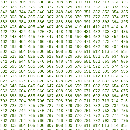
302
303
304
305
306
307
308
309
310
311
312
313
314
315
322
323
324
325
326
327
328
329
330
331
332
333
334
335
342
343
344
345
346
347
348
349
350
351
352
353
354
355
362
363
364
365
366
367
368
369
370
371
372
373
374
375
382
383
384
385
386
387
388
389
390
391
392
393
394
395
402
403
404
405
406
407
408
409
410
411
412
413
414
415
422
423
424
425
426
427
428
429
430
431
432
433
434
435
442
443
444
445
446
447
448
449
450
451
452
453
454
455
462
463
464
465
466
467
468
469
470
471
472
473
474
475
482
483
484
485
486
487
488
489
490
491
492
493
494
495
502
503
504
505
506
507
508
509
510
511
512
513
514
515
522
523
524
525
526
527
528
529
530
531
532
533
534
535
542
543
544
545
546
547
548
549
550
551
552
553
554
555
562
563
564
565
566
567
568
569
570
571
572
573
574
575
582
583
584
585
586
587
588
589
590
591
592
593
594
595
602
603
604
605
606
607
608
609
610
611
612
613
614
615
622
623
624
625
626
627
628
629
630
631
632
633
634
635
642
643
644
645
646
647
648
649
650
651
652
653
654
655
662
663
664
665
666
667
668
669
670
671
672
673
674
675
682
683
684
685
686
687
688
689
690
691
692
693
694
695
702
703
704
705
706
707
708
709
710
711
712
713
714
715
722
723
724
725
726
727
728
729
730
731
732
733
734
735
742
743
744
745
746
747
748
749
750
751
752
753
754
755
762
763
764
765
766
767
768
769
770
771
772
773
774
775
782
783
784
785
786
787
788
789
790
791
792
793
794
795
802
803
804
805
806
807
808
809
810
811
812
813
814
815