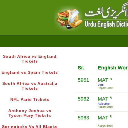
South Africa vs England
Tickets
Sr.
English Wo
England vs Spain Tickets
5961
MAT
R
South Africa vs Australia
Verb
Tickets
Report Error!
5962
MAT
R
NFL Paris Tickets
Adjective
Report Error!
Anthony Joshua vs
Tyson Fury Tickets
5963
MAT
R
Report Error!
Springboks Vs All Blacks