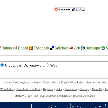
Yahoo
Reddit
Facebook
Delicious
Ask
Netscape
S
UrduEnglishDictionary.org
Web
Home
Urdu Keyboard
Search English Word
English Word Index
Search Urdu Wor
 Word Index
Download Urdu Font
Register
Links
Promoters
Sitemap
About Us
Co
Utilities:
Free Bulk Email Validation and DNS/MX Record Verification