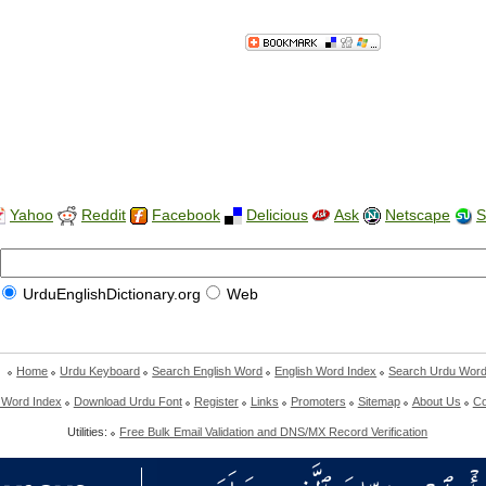
Yahoo
Reddit
Facebook
Delicious
Ask
Netscape
S
UrduEnglishDictionary.org
Web
Home
Urdu Keyboard
Search English Word
English Word Index
Search Urdu Wor
 Word Index
Download Urdu Font
Register
Links
Promoters
Sitemap
About Us
Co
Utilities:
Free Bulk Email Validation and DNS/MX Record Verification