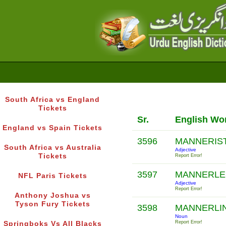
South Africa vs England
Tickets
Sr.
English Wo
England vs Spain Tickets
3596
MANNERIS
South Africa vs Australia
Adjective
Tickets
Report Error!
3597
MANNERL
NFL Paris Tickets
Adjective
Report Error!
Anthony Joshua vs
Tyson Fury Tickets
3598
MANNERLI
Noun
Report Error!
Springboks Vs All Blacks