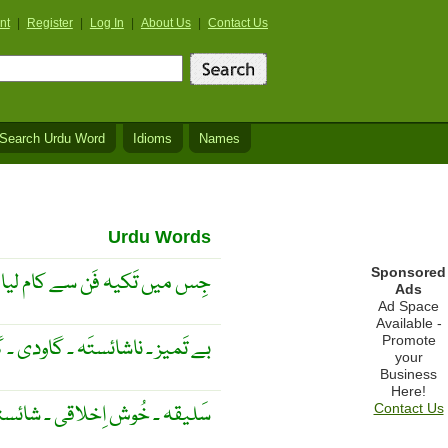
nt
|
Register
|
Log In
|
About Us
|
Contact Us
Search Urdu Word
Idioms
Names
Urdu Words
Sponsored
جِس میں تَکیہ فَن سے کام لیا 
Ads
Ad Space
Available -
Promote
بے تَمیز ۔ ناشائستَہ ۔ گاودی ۔ گ
your
Business
Here!
سَلیقہ ۔ خُوش اِخلاقی ۔ شائست
Contact Us