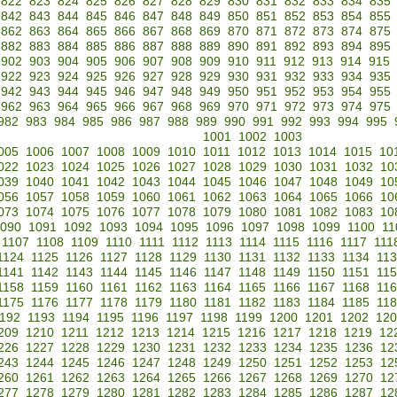
822
823
824
825
826
827
828
829
830
831
832
833
834
835
842
843
844
845
846
847
848
849
850
851
852
853
854
855
862
863
864
865
866
867
868
869
870
871
872
873
874
875
882
883
884
885
886
887
888
889
890
891
892
893
894
895
902
903
904
905
906
907
908
909
910
911
912
913
914
915
922
923
924
925
926
927
928
929
930
931
932
933
934
935
942
943
944
945
946
947
948
949
950
951
952
953
954
955
962
963
964
965
966
967
968
969
970
971
972
973
974
975
982
983
984
985
986
987
988
989
990
991
992
993
994
995
1001
1002
1003
005
1006
1007
1008
1009
1010
1011
1012
1013
1014
1015
10
022
1023
1024
1025
1026
1027
1028
1029
1030
1031
1032
10
039
1040
1041
1042
1043
1044
1045
1046
1047
1048
1049
10
056
1057
1058
1059
1060
1061
1062
1063
1064
1065
1066
10
073
1074
1075
1076
1077
1078
1079
1080
1081
1082
1083
10
090
1091
1092
1093
1094
1095
1096
1097
1098
1099
1100
11
1107
1108
1109
1110
1111
1112
1113
1114
1115
1116
1117
111
1124
1125
1126
1127
1128
1129
1130
1131
1132
1133
1134
11
1141
1142
1143
1144
1145
1146
1147
1148
1149
1150
1151
11
1158
1159
1160
1161
1162
1163
1164
1165
1166
1167
1168
11
1175
1176
1177
1178
1179
1180
1181
1182
1183
1184
1185
11
192
1193
1194
1195
1196
1197
1198
1199
1200
1201
1202
120
209
1210
1211
1212
1213
1214
1215
1216
1217
1218
1219
12
226
1227
1228
1229
1230
1231
1232
1233
1234
1235
1236
12
243
1244
1245
1246
1247
1248
1249
1250
1251
1252
1253
12
260
1261
1262
1263
1264
1265
1266
1267
1268
1269
1270
12
277
1278
1279
1280
1281
1282
1283
1284
1285
1286
1287
12