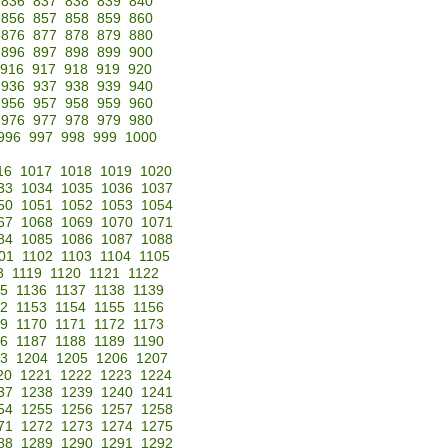
836
837
838
839
840
856
857
858
859
860
876
877
878
879
880
896
897
898
899
900
916
917
918
919
920
936
937
938
939
940
956
957
958
959
960
976
977
978
979
980
996
997
998
999
1000
16
1017
1018
1019
1020
33
1034
1035
1036
1037
50
1051
1052
1053
1054
67
1068
1069
1070
1071
84
1085
1086
1087
1088
01
1102
1103
1104
1105
8
1119
1120
1121
1122
35
1136
1137
1138
1139
52
1153
1154
1155
1156
69
1170
1171
1172
1173
86
1187
1188
1189
1190
3
1204
1205
1206
1207
20
1221
1222
1223
1224
37
1238
1239
1240
1241
54
1255
1256
1257
1258
71
1272
1273
1274
1275
88
1289
1290
1291
1292