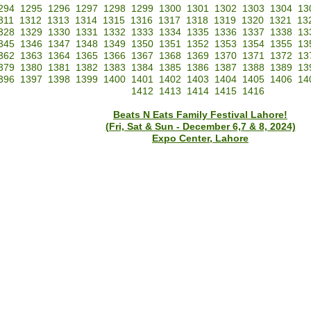
294
1295
1296
1297
1298
1299
1300
1301
1302
1303
1304
13
311
1312
1313
1314
1315
1316
1317
1318
1319
1320
1321
13
328
1329
1330
1331
1332
1333
1334
1335
1336
1337
1338
13
345
1346
1347
1348
1349
1350
1351
1352
1353
1354
1355
13
362
1363
1364
1365
1366
1367
1368
1369
1370
1371
1372
13
379
1380
1381
1382
1383
1384
1385
1386
1387
1388
1389
13
396
1397
1398
1399
1400
1401
1402
1403
1404
1405
1406
14
1412
1413
1414
1415
1416
Beats N Eats Family Festival Lahore!
(Fri, Sat & Sun - December 6,7 & 8, 2024)
Expo Center, Lahore