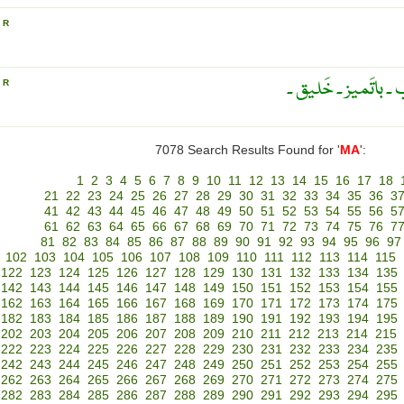
Y
R
۔ باتَمیز ۔ خَلیق ۔
Y
R
7078 Search Results Found for '
MA
':
1
2
3
4
5
6
7
8
9
10
11
12
13
14
15
16
17
18
21
22
23
24
25
26
27
28
29
30
31
32
33
34
35
36
3
41
42
43
44
45
46
47
48
49
50
51
52
53
54
55
56
5
61
62
63
64
65
66
67
68
69
70
71
72
73
74
75
76
7
81
82
83
84
85
86
87
88
89
90
91
92
93
94
95
96
97
102
103
104
105
106
107
108
109
110
111
112
113
114
115
122
123
124
125
126
127
128
129
130
131
132
133
134
135
142
143
144
145
146
147
148
149
150
151
152
153
154
155
162
163
164
165
166
167
168
169
170
171
172
173
174
175
182
183
184
185
186
187
188
189
190
191
192
193
194
195
202
203
204
205
206
207
208
209
210
211
212
213
214
215
222
223
224
225
226
227
228
229
230
231
232
233
234
235
242
243
244
245
246
247
248
249
250
251
252
253
254
255
262
263
264
265
266
267
268
269
270
271
272
273
274
275
282
283
284
285
286
287
288
289
290
291
292
293
294
295