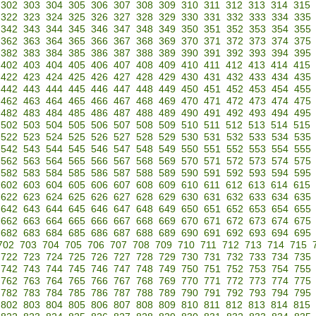
302
303
304
305
306
307
308
309
310
311
312
313
314
315
322
323
324
325
326
327
328
329
330
331
332
333
334
335
342
343
344
345
346
347
348
349
350
351
352
353
354
355
362
363
364
365
366
367
368
369
370
371
372
373
374
375
382
383
384
385
386
387
388
389
390
391
392
393
394
395
402
403
404
405
406
407
408
409
410
411
412
413
414
415
422
423
424
425
426
427
428
429
430
431
432
433
434
435
442
443
444
445
446
447
448
449
450
451
452
453
454
455
462
463
464
465
466
467
468
469
470
471
472
473
474
475
482
483
484
485
486
487
488
489
490
491
492
493
494
495
502
503
504
505
506
507
508
509
510
511
512
513
514
515
522
523
524
525
526
527
528
529
530
531
532
533
534
535
542
543
544
545
546
547
548
549
550
551
552
553
554
555
562
563
564
565
566
567
568
569
570
571
572
573
574
575
582
583
584
585
586
587
588
589
590
591
592
593
594
595
602
603
604
605
606
607
608
609
610
611
612
613
614
615
622
623
624
625
626
627
628
629
630
631
632
633
634
635
642
643
644
645
646
647
648
649
650
651
652
653
654
655
662
663
664
665
666
667
668
669
670
671
672
673
674
675
682
683
684
685
686
687
688
689
690
691
692
693
694
695
702
703
704
705
706
707
708
709
710
711
712
713
714
715
722
723
724
725
726
727
728
729
730
731
732
733
734
735
742
743
744
745
746
747
748
749
750
751
752
753
754
755
762
763
764
765
766
767
768
769
770
771
772
773
774
775
782
783
784
785
786
787
788
789
790
791
792
793
794
795
802
803
804
805
806
807
808
809
810
811
812
813
814
815