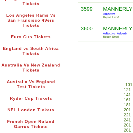
Tickets
3599
MANNERL
Adjective
Los Angeles Rams Vs
Report Error!
San Francisco 49ers
Tickets
3600
MANNERL
Adjective, Adverb
Euro Cup Tickets
Report Error!
England vs South Africa
Tickets
Australia Vs New Zealand
Tickets
Australia Vs England
101
Test Tickets
121
141
Ryder Cup Tickets
161
181
NFL London Tickets
201
221
241
French Open Roland
261
Garros Tickets
281