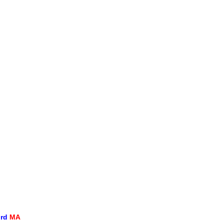
ord
MA