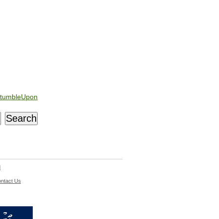
tumbleUpon
d
ntact Us