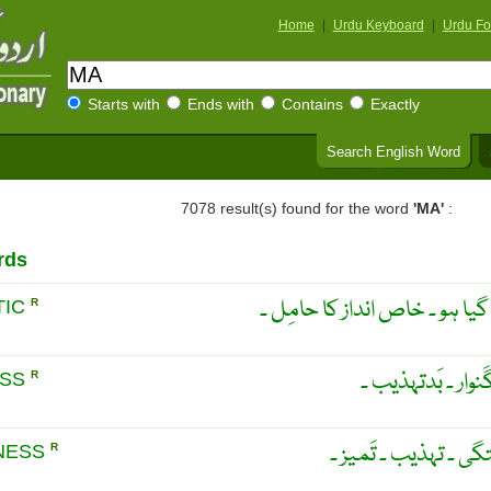
Home
|
Urdu Keyboard
|
Urdu Fo
Starts with
Ends with
Contains
Exactly
Search English Word
7078 result(s) found for the word
'MA'
:
rds
گیا ہو ۔ خاص انداز کا حامِل ۔
TIC
R
َنوار ۔ بَدتہذیب ۔
ESS
R
گی ۔ تہذیب ۔ تَمیز ۔
NESS
R